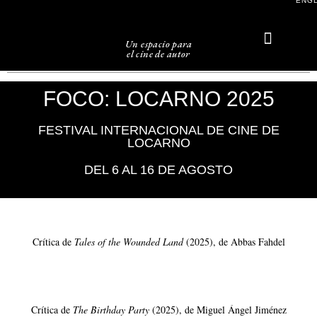
ENG
Un espacio para
el cine de autor
Sobre Caligari
FOCO: LOCARNO 2025
FESTIVAL INTERNACIONAL DE CINE DE
LOCARNO
DEL 6 AL 16 DE AGOSTO
Crítica de
Tales of the Wounded Land
(2025), de Abbas Fahdel
Crítica de
The Birthday Party
(2025), de Miguel Ángel Jiménez