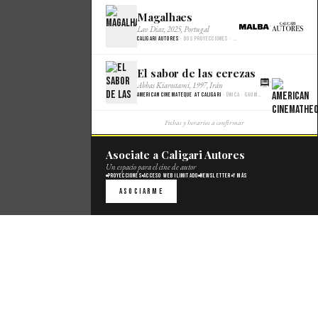
Magalhaes
×
Lav Diaz, 2025, Portugal
Caligari Autores
· Dos proyecciones · Malba Cine
El sabor de las cerezas
×
Abbas Kiarostami, 1997, Irán
American Cinemateque at Caligari
· Única · Gaumont
Fechas y horarios a confirmar
Asociate a Caligari Autores
Un espacio para el cine de autor
Proyecciones
Acceso web ilimitado
Newsletter
Y más
Asociarme