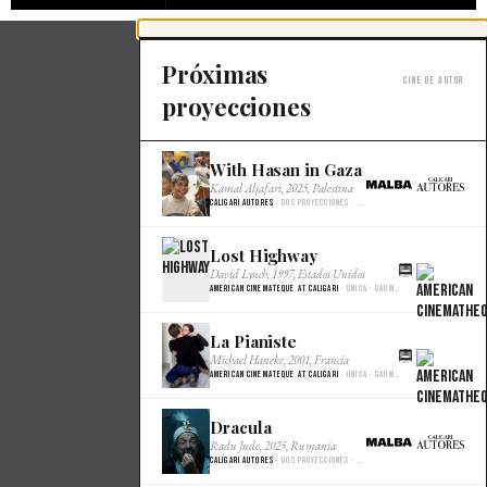
Próximas
Cine de autor
proyecciones
With Hasan in Gaza
×
Kamal Aljafari, 2025, Palestina
Caligari Autores
· Dos proyecciones · Malba Cine
Lost Highway
×
David Lynch, 1997, Estados Unidos
American Cinemateque at Caligari
· Única · Gaumont
La Pianiste
×
Michael Haneke, 2001, Francia
American Cinemateque at Caligari
· Única · Gaumont
Dracula
×
Radu Jude, 2025, Rumania
Caligari Autores
· Dos proyecciones · Malba Cine