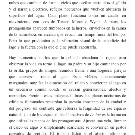
nubes que cambian de forma, cielos que oscilan entre el azul gélido
y el naranja eléctrico, reflejos nocturnos que vuelven abstracta la
superficie del agua. Cada plano funciona como un cuadro en
movimiento, con ecos de Turner, Monet o Wyeth. A ratos, los
protagonistas aparecen tumbados en la hierba, envueltos en la calma
de la naturaleza, en escenas que evocan un tiempo fuera del tiempo.
Pero lo que predomina es la vibración visual de la superficie del
lago y la fuerza con la que el cine puede capturarla.
Hay momentos en los que la película abandona la regata para
observar la vida en torno al lago: un padre y su hijo caminando por
la orilla, grupos de amigos reunidos frente a una hoguera, parejas
que conversan frente al agua. Estas viñetas, aparentemente
marginales, amplían la dimensión del relato y convierten al lago en
un escenario común donde se cruzan generaciones, afectos y
memorias. Frente a estas imágenes íntimas, los planos nocturnos de
edificios iluminados recuerdan la presión constante de la ciudad y
del progreso, un contraste que refuerza la fragilidad de ese espacio
natural. Uno de los aspectos más llamativos de
Le lac
es la forma en
que utiliza las manos de los protagonistas. Ajustar una vela, limpiar
el casco de algas o simplemente acariciarse se convierten en gestos
cargados de sentido. El trabajo físico y el afecto íntimo se