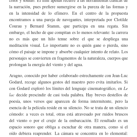
color y sonido. El film apenas recurre a las herramientas clásicas de
la narración, pues prefiere sumergirse en la pureza de las formas y
en la intensidad de lo efímero. En el centro de la propuesta
encontramos a una pareja de navegantes, interpretada por Clotilde
Courau y Bernard Stamm, que participa en una regata. Sin
embargo, el hecho de que compitan es lo menos relevante: la carrera
no es más que un hilo tenue sobre el que se despliega una
meditación visual. Lo importante no es quién gane o pierda, sino
cómo el paisaje se impone y absorbe cualquier intento de relato. Los
personajes se convierten en fragmentos de la naturaleza, cuerpos que
prolongan la energía del viento y del agua.
Aragno, conocido por haber colaborado estrechamente con Jean-Luc
Godard, recoge algunos gestos del maestro pero evita imitarlos. Si
con Godard exploró los límites del lenguaje cinematográfico, en
Le
lac
decide prescindir de casi toda palabra. Hay breves destellos de
poesía, unos versos que aparecen de forma intermitente, pero la
esencia de la película reside en su silencio. No se trata de un silencio
cómodo: a veces es total, otras está atravesado por ruidos bruscos
del viento o por el crujir de la embarcación. El resultado es un
espacio sonoro que obliga a escuchar de otra manera, como si el
oído debiera reaprender. La cámara se concentra en lo elemental: