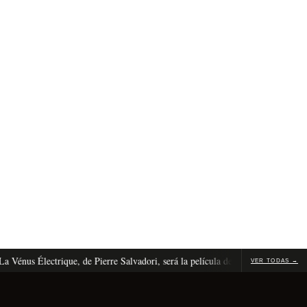
us Électrique, de Pierre Salvadori, será la película de apertura de Cannes 2026
VER TODAS →