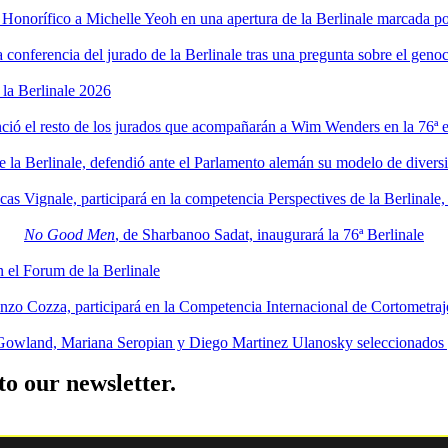
onorífico a Michelle Yeoh en una apertura de la Berlinale marcada por
a conferencia del jurado de la Berlinale tras una pregunta sobre el geno
la Berlinale 2026
ció el resto de los jurados que acompañarán a Wim Wenders en la 76ª ed
 de la Berlinale, defendió ante el Parlamento alemán su modelo de diversid
cas Vignale, participará en la competencia Perspectives de la Berlinal
No Good Men
, de Sharbanoo Sadat, inaugurará la 76ª Berlinale
n el Forum de la Berlinale
nzo Cozza, participará en la Competencia Internacional de Cortometraj
 Gowland, Mariana Seropian y Diego Martinez Ulanosky seleccionados p
to our newsletter.