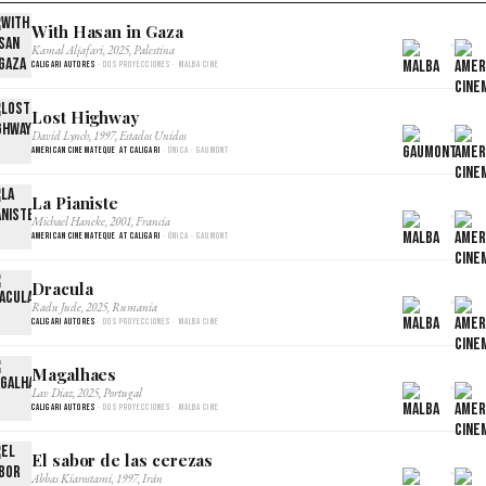
With Hasan in Gaza
×
Kamal Aljafari, 2025, Palestina
Caligari Autores
· Dos proyecciones · Malba Cine
Lost Highway
×
David Lynch, 1997, Estados Unidos
American Cinemateque at Caligari
· Única · Gaumont
La Pianiste
×
Michael Haneke, 2001, Francia
American Cinemateque at Caligari
· Única · Gaumont
Dracula
×
Radu Jude, 2025, Rumania
Caligari Autores
· Dos proyecciones · Malba Cine
Magalhaes
×
Lav Diaz, 2025, Portugal
Caligari Autores
· Dos proyecciones · Malba Cine
El sabor de las cerezas
×
Abbas Kiarostami, 1997, Irán