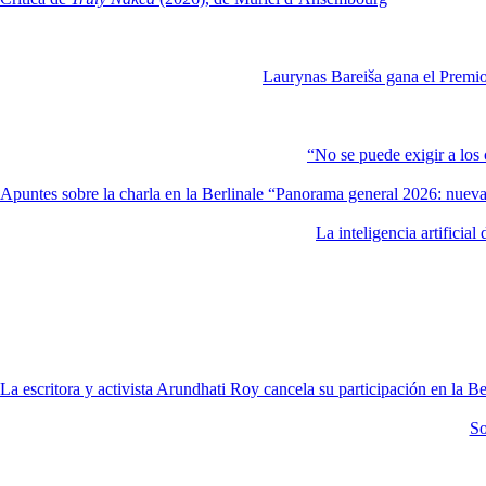
Laurynas Bareiša gana el Premio
“No se puede exigir a los 
Apuntes sobre la charla en la Berlinale “Panorama general 2026: nuevas
La inteligencia artificia
La escritora y activista Arundhati Roy cancela su participación en la B
So