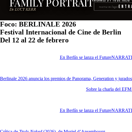
FAMILY PORTRAIT
Viernes 3 y 10 de julio 
Entr
reserva tu lugar
De LUCY KERR
Foco: BERLINALE 2026
Festival Internacional de Cine de Berlin
Del 12 al 22 de febrero
En Berlín se lanza el FutureNARRATIVE
Berlinale 2026 anuncia los premios de Panorama, Generation y jurados
Sobre la charla del EFM 
En Berlín se lanza el FutureNARRATIVE
Crítica de
Truly Naked
(2026), de Muriel d’Ansembourg