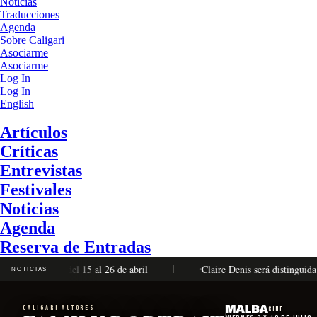
Noticias
Traducciones
Agenda
Sobre Caligari
Asociarme
Asociarme
Log In
Log In
English
Artículos
Críticas
Entrevistas
Festivales
Noticias
Agenda
Reserva de Entradas
ompleta, del 15 al 26 de abril
Claire Denis será distinguida con 
NOTICIAS
CALIGARI AUTORES
Cine