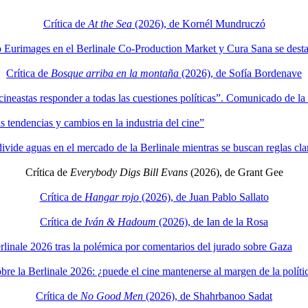
Crítica de
At the Sea
(2026), de Kornél Mundruczó
 Eurimages en el Berlinale Co-Production Market y Cura Sana se desta
Crítica de
Bosque arriba en la montaña
(2026), de Sofía Bordenave
cineastas responder a todas las cuestiones políticas”. Comunicado de la 
 tendencias y cambios en la industria del cine”
l divide aguas en el mercado de la Berlinale mientras se buscan reglas clar
Crítica de
Everybody Digs Bill Evans
(2026), de Grant Gee
Crítica de
Hangar rojo
(2026), de Juan Pablo Sallato
Crítica de
Iván & Hadoum
(2026), de Ian de la Rosa
erlinale 2026 tras la polémica por comentarios del jurado sobre Gaza
bre la Berlinale 2026: ¿puede el cine mantenerse al margen de la políti
Crítica de
No Good Men
(2026), de Shahrbanoo Sadat