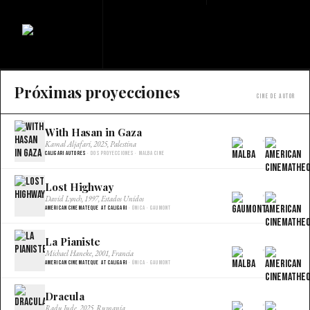
Próximas proyecciones
Cine de autor
With Hasan in Gaza
×
Kamal Aljafari, 2025, Palestina
Caligari Autores
· Dos proyecciones · Malba Cine
Lost Highway
×
David Lynch, 1997, Estados Unidos
American Cinemateque at Caligari
· Única · Gaumont
La Pianiste
×
Michael Haneke, 2001, Francia
American Cinemateque at Caligari
· Única · Gaumont
Dracula
×
Radu Jude, 2025, Rumania