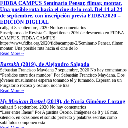
FIDBA CAMPUS Seminario Pensar, filmar, montar.
Una posible ruta hacia el cine de lo real. Del 14 al 24
de septiembre, con inscripción previa FIDBA2020 –
EDICIÓN DIGITAL
caligari
8 septiembre, 2020
No hay comentarios
Suscriptorxs de Revista Caligari tienen 20% de descuento en FIDBA
CAMPUS. FIDBA CAMPUS:
https://www.fidba.org/2020/fidbacampus-2/Seminario Pensar, filmar,
montar. Una posible ruta hacia el cine de lo
Read More ~
Barzakh
(2019), de Alejandro Salgado
Sebastian Francisco Maydana
7 septiembre, 2020
No hay comentarios
“Perdidos entre dos mundos” Por Sebastián Francisco Maydana. Dos
jóvenes musulmanes esperan tomando té y fumando. Esperan en un
Purgatorio rocoso y oscuro, noche tras
Read More ~
My Mexican Bretzel
(2019), de Nuria Giménez Lorang
caligari
5 septiembre, 2020
No hay comentarios
“Leer entre líneas” Por Agustina Osorio. Imágenes de 8 y 16 mm,
silencio, en ocasiones el sonido perfecto y palabras escritas como
subtítulos componen esta
Read More ~