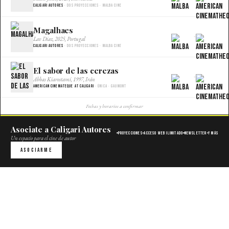
Caligari Autores
· Dos proyecciones · Malba Cine
Magalhaes
×
Lav Diaz, 2025, Portugal
Caligari Autores
· Dos proyecciones · Malba Cine
El sabor de las cerezas
×
Abbas Kiarostami, 1997, Irán
American Cinemateque at Caligari
· Única · Gaumont
Fechas y horarios a confirmar
Asociate a Caligari Autores
Proyecciones
Acceso web ilimitado
Newsletter
Y más
Un espacio para el cine de autor
Asociarme