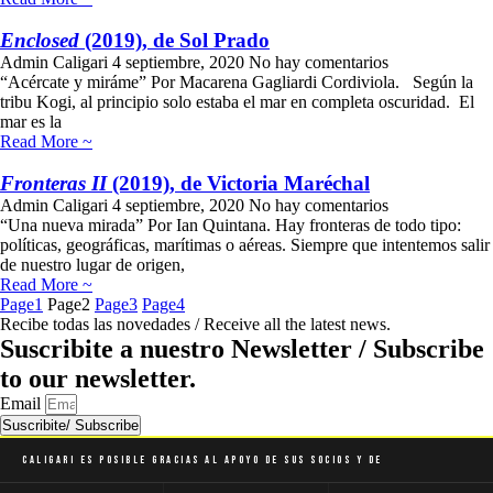
Enclosed
(2019), de Sol Prado
Admin Caligari
4 septiembre, 2020
No hay comentarios
“Acércate y miráme” Por Macarena Gagliardi Cordiviola. Según la
tribu Kogi, al principio solo estaba el mar en completa oscuridad. El
mar es la
Read More ~
Fronteras II
(2019), de Victoria Maréchal
Admin Caligari
4 septiembre, 2020
No hay comentarios
“Una nueva mirada” Por Ian Quintana. Hay fronteras de todo tipo:
políticas, geográficas, marítimas o aéreas. Siempre que intentemos salir
de nuestro lugar de origen,
Read More ~
Page
1
Page
2
Page
3
Page
4
Recibe todas las novedades / Receive all the latest news.
Suscribite a nuestro Newsletter / Subscribe
to our newsletter.
Email
Suscribite/ Subscribe
Caligari es posible gracias al apoyo de sus socios y de