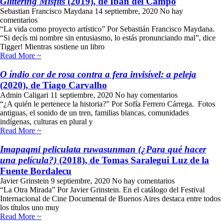
Glittering Misfits
(2019), de Iban del Campo
Sebastian Francisco Maydana
14 septiembre, 2020
No hay
comentarios
“La vida como proyecto artístico” Por Sebastián Francisco Maydana.
“Si decís mi nombre sin entusiasmo, lo estás pronunciando mal”, dice
Tigger! Mientras sostiene un libro
Read More ~
O índio cor de rosa contra a fera invisível: a peleja
(2020), de Tiago Carvalho
Admin Caligari
11 septiembre, 2020
No hay comentarios
“¿A quién le pertenece la historia?” Por Sofía Ferrero Cárrega. Fotos
antiguas, el sonido de un tren, familias blancas, comunidades
indígenas, culturas en plural y
Read More ~
Imapaqmi peliculata ruwasunman (¿Para qué hacer
una película?)
(2018), de Tomas Saralegui Luz de la
Fuente Bordalecu
Javier Grinstein
9 septiembre, 2020
No hay comentarios
“La Otra Mirada” Por Javier Grinstein. En el catálogo del Festival
Internacional de Cine Documental de Buenos Aires destaca entre todos
los títulos uno muy
Read More ~