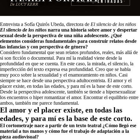
Entradas
reserva tu lugar
›
De LUCY KERR
Entrevista a Sofía Quirós Ubeda, directora de
El silencio de los niños
El silencio de los niños
narra una historia sobre amor y despertar
sexual desde la perspectiva de una niña adolescente. ¿Qué
elementos consideras fundamentales para construir relatos desde
las infancias y con perspectiva de género?
Considero fundamental que sean relatos profundos, reales, más allá de
si son ficción o documental. Para mí la realidad viene desde la
profundidad en que se cuenta. En este caso, la mirada, el silencio, la
imperfección del texto expresa esa profundidad. Creo que se habla
muy poco sobre la sexualidad y el enamoramiento en niños. Casi
siempre se hace desde una perspectiva adultocentrista. El amor y el
placer existe, en todas las edades, y para mí es la base de este corto.
Desde la perspectiva adolescente, también se tiende a hipersexualizar
los encuentros o hiper romantizar el amor. Encontrar el equilibrio entre
ambos, también me parece fundamental.
El
amor
y
el
placer
existe,
en
todas
las
edades,
y
para
mí
es
la
base
de
este
corto.
El cortometraje nace a partir de un texto teatral ¿Cómo llegó ese
material a tus manos y cómo fue el trabajo de adaptación a la
pieza audiovisual?