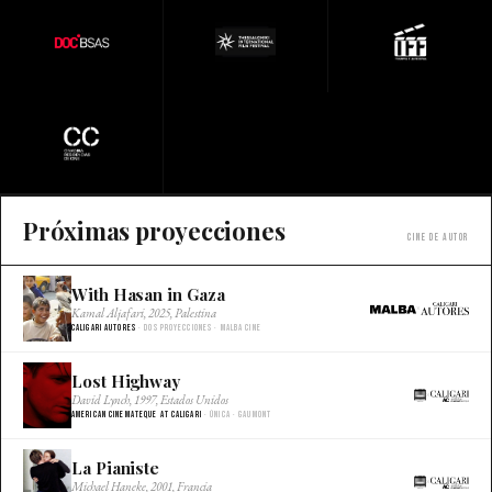
Próximas proyecciones
Cine de autor
With Hasan in Gaza
×
Kamal Aljafari, 2025, Palestina
Caligari Autores
· Dos proyecciones · Malba Cine
Lost Highway
×
David Lynch, 1997, Estados Unidos
American Cinemateque at Caligari
· Única · Gaumont
La Pianiste
×
Michael Haneke, 2001, Francia