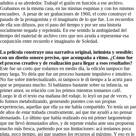
adultos a su alrededor. Trabajé el guión en función a ese archivo.
Grabamos en la misma casa, en las mismas esquinas y con los mismos
encuadres. A pesar de ser grabaciones de 1960, el corto construye el
pasado de la protagonista y el imaginario de lo que fue. Los recuerdos
de ella son difusos, por el paso del tiempo y por ser una historia
socialmente negada y reprimida. En ese sentido la ambigüedad del
tiempo del material de archivo creo que nos ayuda a representar esa
conjunción entre recuerdo e imaginario de Soledad.
La película construye una narrativa original, intimista y sensible;
con un diseño sonoro preciso, que acompaña a ritmo. ¿Cómo fue
el proceso creativo y de realización para llegar a esos resultados?
Este fue un corto que rodamos en medio día, la edición tampoco fue
muy larga. Yo diría que fue un proceso bastante impulsivo e intuitivo.
No fue sobre intelectualizado, ni tampoco le di tiempo a la actriz para
que se preparara mucho. Sí hablamos bastante sobre su infancia, su
primer amor, su relación con los primos mientras tomamos café.
Luego le di el texto esa mañana del rodaje, lo leyó un par de veces, y
lo fuimos metabolizando, generando puentes con sus propias
experiencias, aquellas que ella ya me había compartido. Yo tenía un par
de años de estar trabada creativamente, así que me ayudó a no pensar
demasiado. Lo último que había realizado era mi primer largometraje
que me llevó demasiados años, y de repente estaba ante una propuesta
mucho más fresca, partiendo por sus limitaciones: acá teníamos poca
plata, poco tiempo, así que usamos los recursos al máximo. Y eso es lo