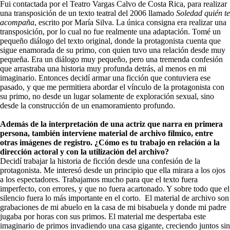
Fui contactada por el Teatro Vargas Calvo de Costa Rica, para realizar
una transposición de un texto teatral del 2006 llamado
Soledad quién te
acompaña
, escrito por María Silva. La única consigna era realizar una
transposición, por lo cual no fue realmente una adaptación. Tomé un
pequeño diálogo del texto original, donde la protagonista cuenta que
sigue enamorada de su primo, con quien tuvo una relación desde muy
pequeña. Era un diálogo muy pequeño, pero una tremenda confesión
que arrastraba una historia muy profunda detrás, al menos en mi
imaginario. Entonces decidí armar una ficción que contuviera ese
pasado, y que me permitiera abordar el vínculo de la protagonista con
su primo, no desde un lugar solamente de exploración sexual, sino
desde la construcción de un enamoramiento profundo.
Además de la interpretación de una actriz que narra en primera
persona, también interviene material de archivo fílmico, entre
otras imágenes de registro. ¿Cómo es tu trabajo en relación a la
dirección actoral y con la utilización del archivo?
Decidí trabajar la historia de ficción desde una confesión de la
protagonista. Me interesó desde un principio que ella mirara a los ojos
a los espectadores. Trabajamos mucho para que el texto fuera
imperfecto, con errores, y que no fuera acartonado. Y sobre todo que el
silencio fuera lo más importante en el corto.
El material de archivo son
grabaciones de mi abuelo en la casa de mi bisabuela y donde mi padre
jugaba por horas con sus primos. El material me despertaba este
imaginario de primos invadiendo una casa gigante, creciendo juntos sin