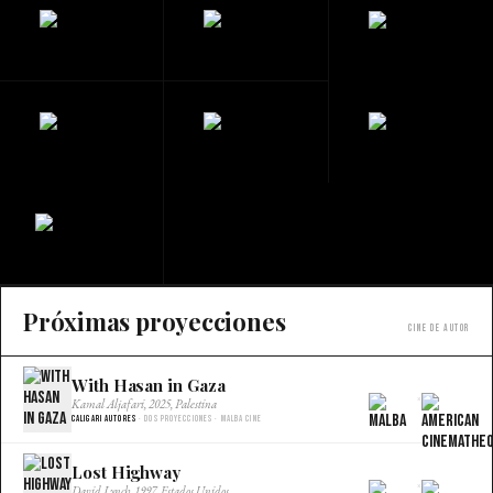
Próximas proyecciones
Cine de autor
With Hasan in Gaza
×
Kamal Aljafari, 2025, Palestina
Caligari Autores
· Dos proyecciones · Malba Cine
Lost Highway
×
David Lynch, 1997, Estados Unidos