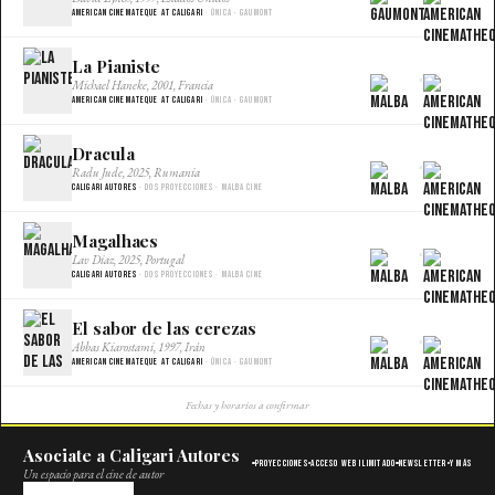
American Cinemateque at Caligari
· Única · Gaumont
La Pianiste
×
Michael Haneke, 2001, Francia
American Cinemateque at Caligari
· Única · Gaumont
Dracula
×
Radu Jude, 2025, Rumania
Caligari Autores
· Dos proyecciones · Malba Cine
Magalhaes
×
Lav Diaz, 2025, Portugal
Caligari Autores
· Dos proyecciones · Malba Cine
El sabor de las cerezas
×
Abbas Kiarostami, 1997, Irán
American Cinemateque at Caligari
· Única · Gaumont
Fechas y horarios a confirmar
Asociate a Caligari Autores
Proyecciones
Acceso web ilimitado
Newsletter
Y más
Un espacio para el cine de autor