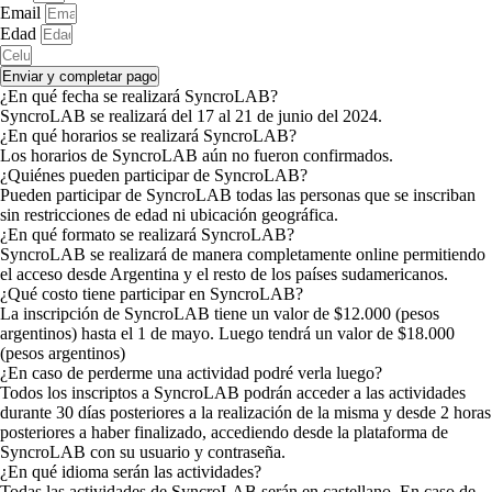
Email
Edad
Enviar y completar pago
¿En qué fecha se realizará SyncroLAB?
SyncroLAB se realizará del 17 al 21 de junio del 2024.
¿En qué horarios se realizará SyncroLAB?
Los horarios de SyncroLAB aún no fueron confirmados.
¿Quiénes pueden participar de SyncroLAB?
Pueden participar de SyncroLAB todas las personas que se inscriban
sin restricciones de edad ni ubicación geográfica.
¿En qué formato se realizará SyncroLAB?
SyncroLAB se realizará de manera completamente online permitiendo
el acceso desde Argentina y el resto de los países sudamericanos.
¿Qué costo tiene participar en SyncroLAB?
La inscripción de SyncroLAB tiene un valor de $12.000 (pesos
argentinos) hasta el 1 de mayo. Luego tendrá un valor de $18.000
(pesos argentinos)
¿En caso de perderme una actividad podré verla luego?
Todos los inscriptos a SyncroLAB podrán acceder a las actividades
durante 30 días posteriores a la realización de la misma y desde 2 horas
posteriores a haber finalizado, accediendo desde la plataforma de
SyncroLAB con su usuario y contraseña.
¿En qué idioma serán las actividades?
Todas las actividades de SyncroLAB serán en castellano. En caso de