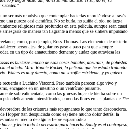
derlo y llegar hasta allí, no es su mundo. Esa es su, no sé, su
a suceder.”
 no ser más repulsivo que contemplar bacterias retorciéndose a través
ne una pureza casi científica. No se burla, no guiña el ojo, no juzga.
imientos religiosos más profundos en esta película, aunque sean cuasi
e arriesgaría de manera tan flagrante a menos que se sintiera impulsado
” freelance, como, por ejemplo, Ross Thomas. Los elementos de misterio
establecer personajes, de guiarnos paso a paso para que siempre
egodea en un tipo de amateurismo demente y audaz que atraviesa las
osas es burlarse mucho de esas cosas banales, absurdas, de poliéster.
acia el miedo. Mira,
Ronnie Rocket
, la película que he estado tratando
o. Waters es muy directo, como un saxofón estridente, y yo quiero
que recuerda a Luchino Visconti. Pero también parecen algo vivo y
smo, encajados en un intestino o un ventrículo pulsante.
osamente sobrealimentada, como las gruesas hojas de hierba sobre un
n psicodélicamente intensificados, como las flores en las plantas de
The
devoradora de las criaturas más repugnantes lo que tanto desconcierta.
e Hopper (tan desquiciada como es) tiene mucho dolor detrás: la
 desnudas en medio de alguna fiebre espasmódica.
hacer, y tenía todo lo necesario para hacerlo. Sandy es el contrapeso,