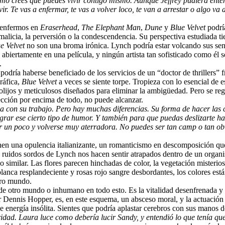
 como crees que puedes vivir contigo mismo. Aunque Jeffrey pudiera enten
. Te vas a enfermar, te vas a volver loco, te van a arrestar o algo va 
) enfermos en
Eraserhead
,
The Elephant Man
,
Dune
y
Blue Velvet
podría
alicia, la perversión o la condescendencia. Su perspectiva estudiada tie
e Velvet
no son una broma irónica. Lynch podría estar volcando sus sent
abiertamente en una película, y ningún artista tan sofisticado como él s
.
podría haberse beneficiado de los servicios de un “doctor de thrillers
ráfica,
Blue Velvet
a veces se siente torpe. Tropieza con lo esencial de 
rolijos y meticulosos diseñados para eliminar la ambigüedad. Pero se r
rección por encima de todo, no puede alcanzar.
 con su trabajo. Pero hay muchas diferencias. Su forma de hacer las c
grar ese cierto tipo de humor. Y también para que puedas deslizarte h
 un poco y volverse muy aterradora. No puedes ser tan camp o tan obvi
 tienen una opulencia italianizante, un romanticismo en descomposición 
s ruidos sordos de Lynch nos hacen sentir atrapados dentro de un organi
o similar. Las flores parecen hinchadas de color, la vegetación misteri
lanca resplandeciente y rosas rojo sangre desbordantes, los colores está
otro mundo.
de otro mundo o inhumano en todo esto. Es la vitalidad desenfrenada y 
nnis Hopper, es, en este esquema, un absceso moral, y la actuación d
e energía insólita. Sientes que podría aplastar cerebros con sus manos
dad. Laura luce como debería lucir Sandy, y entendió lo que tenía que 