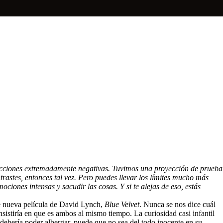
acciones extremadamente negativas. Tuvimos una proyección de prueba
ntrastes, entonces tal vez. Pero puedes llevar los límites mucho más
ciones intensas y sacudir las cosas. Y si te alejas de eso, estás
te nueva película de David Lynch,
Blue Velvet
. Nunca se nos dice cuál
nsistiría en que es ambos al mismo tiempo. La curiosidad casi infantil
debería poder albergar, puede que no sea del todo inocente en su