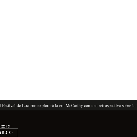
l de Locarno explorará la era McCarthy con una retrospectiva sobre la lista ne
· 22 hs
adas
›