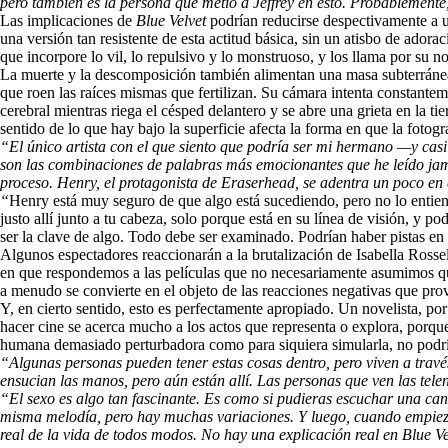
pero también es la persona que metió a Jeffrey en esto. Probablemente
Las implicaciones de
Blue Velvet
podrían reducirse despectivamente a un
una versión tan resistente de esta actitud básica, sin un atisbo de ado
que incorpore lo vil, lo repulsivo y lo monstruoso, y los llama por su n
La muerte y la descomposición también alimentan una masa subterránea 
que roen las raíces mismas que fertilizan. Su cámara intenta constantem
cerebral mientras riega el césped delantero y se abre una grieta en la
sentido de lo que hay bajo la superficie afecta la forma en que la fotogra
“El único artista con el que siento que podría ser mi hermano —y casi
son las combinaciones de palabras más emocionantes que he leído jamás.
proceso
. Henry, el protagonista de
Eraserhead
, se adentra un poco en
“
Henry está muy seguro de que algo está sucediendo, pero no lo entiend
justo allí junto a tu cabeza, solo porque está en su línea de visión, y 
ser la clave de algo. Todo debe ser examinado. Podrían haber pistas en 
Algunos espectadores reaccionarán a la brutalización de Isabella Rosse
en que respondemos a las películas que no necesariamente asumimos que
a menudo se convierte en el objeto de las reacciones negativas que pro
Y, en cierto sentido, esto es perfectamente apropiado. Un novelista, po
hacer cine se acerca mucho a los actos que representa o explora, porque
humana demasiado perturbadora como para siquiera simularla, no podría
“Algunas personas pueden tener estas cosas dentro, pero viven a través
ensucian las manos, pero aún están allí. Las personas que ven las tele
“El sexo es algo tan fascinante. Es como si pudieras escuchar una canc
misma melodía, pero hay muchas variaciones. Y luego, cuando empiezas
real de la vida de todos modos. No hay una explicación real en
Blue Ve