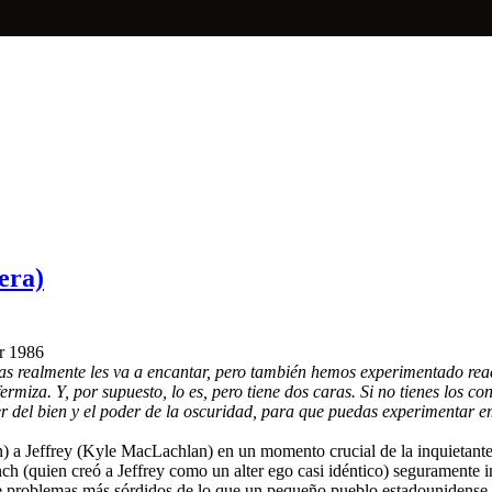
era)
r 1986
as realmente les va a encantar, pero también hemos experimentado re
rmiza. Y, por supuesto, lo es, pero tiene dos caras. Si no tienes los co
er del bien y el poder de la oscuridad, para que puedas experimentar emo
rn) a Jeffrey (Kyle MacLachlan) en un momento crucial de la inquietan
nch (quien creó a Jeffrey como un alter ego casi idéntico) seguramente i
 de problemas más sórdidos de lo que un pequeño pueblo estadounidense 