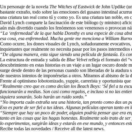
Un personaje de la novela
The Witches of Eastwick
de John Updike (un l
bastante extraño, todo sobre las emociones del gusano intestinal acurr
una criatura tan real como tú y como yo. Es una criatura tan noble, en 
David Lynch comparte la fascinación de este biólogo (y ministro) afic
aún más divertido cuando los fenómenos son venenosos o provocan ná
“La ‘enfermedad’ de la que habla Dorothy es una especie de cosa abstra
esa cosa, esa enfermedad. Mucha gente me menciona a William Burrou
Como ocurre, los dones visuales de Lynch, soñadoramente evocativos, so
inquietantes que realmente no necesita pasar por los pasos intermedios 
“De alguna manera, esta sigue siendo una película de fantasía. Es como
La estructura de entrada y salida de
Blue Velvet
refleja el formato del “
descubrimiento en estas historias es un viaje a un lugar oscuro donde mu
surge desde dentro de las personas cuando son liberadas de la atadura s
de nuestros intentos de imponérselas a otros. Miramos al abismo de la 
Frente al optimismo lobotomizado, yuppie, carrerista y oportunista qu
“Realmente creo que es como decían los Beach Boys: ‘Sé fiel a tu escuela
funcionarán a medias. Son casi como regalos, e incluso si no las entiend
siquiera sonarán. Solo harán un ruido sordo.”
“No importa cuán extraña sea una historia, tan pronto como das un paso
Eso es parte de ser fiel a tus ideas. Algunas películas operan tanto en 
“Siempre que hay un poco de poder, alguien podría pensar que era enf
tanto en las cosas que las hagas honestas. Realmente solo trato de ser
lo experimentas, surgirán ideas y estarás en ese mundo, y entonces estar
Recibe todas las novedades / Receive all the latest news.