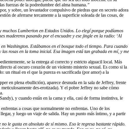
n las fuerzas de la podredumbre del alma humana.
”
 por, y sobre, un levantador compulsivo de piedras que en secreto adora
stión de aferrarse tercamente a la superficie soleada de las cosas, de
hay muchos Lumberton en Estados Unidos. Lo elegí porque podíamos
es madereros pasando por el encuadre y ese jingle en la radio: ‘Al
ura en Washington. Estábamos en el bosque todo el tiempo. Para cuando
y las rosas en la toma inicial. Esa imagen está tan grabada en mí, y me
ientemente, se la entrega al correcto y estricto alguacil local. Más
 directo al oscuro corazón de un violento misterio sexual. Es como si la
: un ritual en el que la pureza es sacrificada (por amor) a la
per en plena ebullición), aparece desnuda en la sala de Jeffrey, frente
á meticulosamente des-erotizada). Y el pobre Jeffrey no sabe cómo
a.
andy), y cuando están en la cama y ella, casi de forma instintiva, le
e enfrentas a cosas que normalmente no enfrentas. Uno de los
gar, y luego un viaje de salida. Hay un punto más íntimo, y a partir
ue no le gusta en absoluto de sí mismo. Eso le regresa bastante rápido.