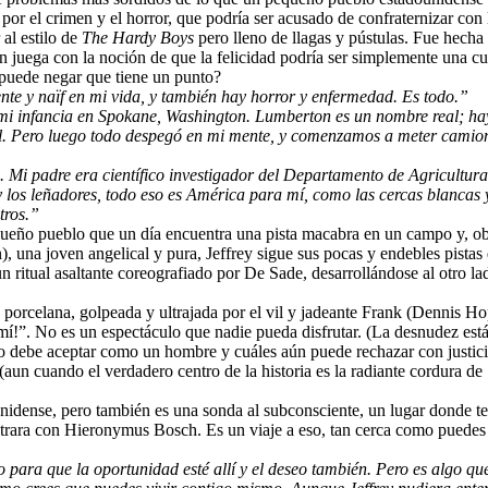
 por el crimen y el horror, que podría ser acusado de confraternizar co
 al estilo de
The Hardy Boys
pero lleno de llagas y pústulas. Fue hecha
én juega con la noción de que la felicidad podría ser simplemente una cue
 puede negar que tiene un punto?
e y naïf en mi vida, y también hay horror y enfermedad. Es todo.”
n mi infancia en Spokane, Washington. Lumberton es un nombre real; 
eal. Pero luego todo despegó en mi mente, y comenzamos a meter camion
yo. Mi padre era científico investigador del Departamento de Agricult
 y los leñadores, todo eso es América para mí, como las cercas blancas 
tros.”
queño pueblo que un día encuentra una pista macabra en un campo y, obed
n), una joven angelical y pura, Jeffrey sigue sus pocas y endebles pistas
 ritual asaltante coreografiado por De Sade, desarrollándose al otro lado
e porcelana, golpeada y ultrajada por el vil y jadeante Frank (Dennis Hop
mí!”. No es un espectáculo que nadie pueda disfrutar. (La desnudez est
ato debe aceptar como un hombre y cuáles aún puede rechazar con justici
n cuando el verdadero centro de la historia es la radiante cordura de S
unidense, pero también es una sonda al subconsciente, un lugar donde t
ra con Hieronymus Bosch. Es un viaje a eso, tan cerca como puedes lle
omo para que la oportunidad esté allí y el deseo también. Pero es algo q