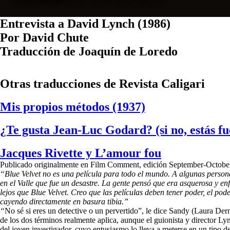
Entrevista
a
David
Lynch
(1986)
Por David Chute
Traducción de Joaquín de Loredo
Otras traducciones de Revista Caligari
Mis propios métodos (1937)
¿Te gusta Jean-Luc Godard? (si no, estás fu
Jacques Rivette y L’amour fou
Publicado originalmente en Film Comment, edición September-Octobe
“Blue Velvet
no es una película para todo el mundo. A algunas person
en el Valle que fue un desastre. La gente pensó que era asquerosa y enfe
lejos que
Blue Velvet
. Creo que las películas deben tener poder, el pod
cayendo directamente en basura tibia.”
“
No sé si eres un detective o un pervertido”, le dice Sandy (Laura De
de los dos términos realmente aplica, aunque el guionista y director Ly
del joven investigador, cuyo entusiasmo lo lleva a meterse en un tipo