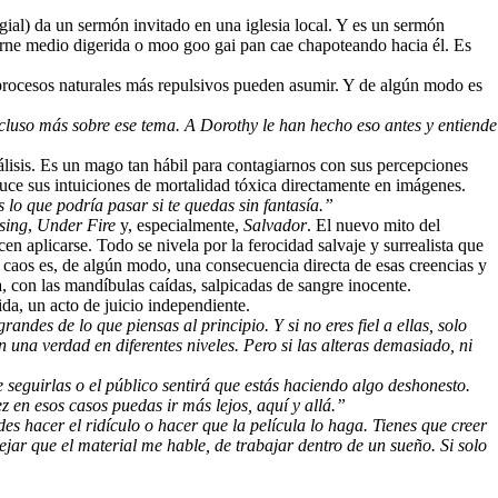
gial) da un sermón invitado en una iglesia local. Y es un sermón
carne medio digerida o moo goo gai pan cae chapoteando hacia él. Es
 procesos naturales más repulsivos pueden asumir. Y de algún modo es
ncluso más sobre ese tema. A Dorothy le han hecho eso antes y entiende
lisis. Es un mago tan hábil para contagiarnos con sus percepciones
duce sus intuiciones de mortalidad tóxica directamente en imágenes.
lo que podría pasar si te quedas sin fantasía.”
sing
,
Under Fire
y, especialmente,
Salvador
. El nuevo mito del
n aplicarse. Todo se nivela por la ferocidad salvaje y surrealista que
e caos es, de algún modo, una consecuencia directa de esas creencias y
, con las mandíbulas caídas, salpicadas de sangre inocente.
da, un acto de juicio independiente.
ndes de lo que piensas al principio. Y si no eres fiel a ellas, solo
n una verdad en diferentes niveles. Pero si las alteras demasiado, ni
 seguirlas o el público sentirá que estás haciendo algo deshonesto.
ez en esos casos puedas ir más lejos, aquí y allá.”
 hacer el ridículo o hacer que la película lo haga. Tienes que creer
ejar que el material me hable, de trabajar dentro de un sueño. Si solo