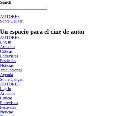
Ir
Search
al
contenido
AUTORES
Sobre Caligari
Un espacio para el cine de autor
AUTORES
Log In
Artículos
Críticas
Entrevistas
Festivales
Noticias
Traducciones
Agenda
Sobre Caligari
AUTORES
Log In
Artículos
Críticas
Entrevistas
Festivales
Noticias