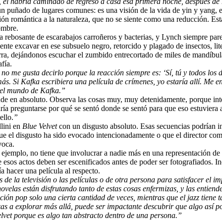
, él habría caminado de regreso a casa esa primera noche, después de 
 puñado de lugares comunes: es una visión de la vida de yin y yang, ego
ración romántica a la naturaleza, que no se siente como una reducción. E
ombre.
rebosante de escarabajos carroñeros y bacterias, y Lynch siempre pare
ente excavar en ese subsuelo negro, retorcido y plagado de insectos, lit
 tierra, dejándonos escuchar el zumbido entrecortado de miles de mandíb
fía.
 no me gusta decirlo porque la reacción siempre es: ‘Sí, tú y todos l
 Si Kafka escribiera una película de crímenes, yo estaría allí. Me enc
 el mundo de Kafka.”
e en absoluto. Observa las cosas muy, muy detenidamente, porque intenta
podría preguntarse por qué se sentó donde se sentó para que eso estuvier
ello.
”
llini en
Blue Velvet
con un disgusto absoluto. Esas secuencias podrían inv
 el disgusto ha sido evocado intencionadamente o que el director compa
voca.
r ejemplo, no tiene que involucrar a nadie más en una representación de 
 esos actos deben ser escenificados antes de poder ser fotografiados. In
 hacer una película al respecto.
 de la televisión o las películas o de otra persona para satisfacer el 
novelas están disfrutando tanto de estas cosas enfermizas, y las entien
ión pop solo una cierta cantidad de veces, mientras que el jazz tiene t
 a explorar más allá, puede ser impactante descubrir que algo así pod
lvet
porque es algo tan abstracto dentro de una persona.”