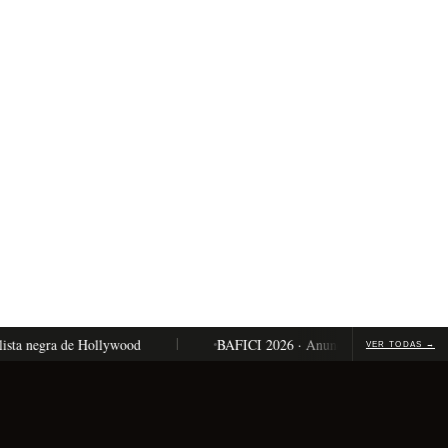
gra de Hollywood
BAFICI 2026 · Anunciaron la programación comple
VER TODAS →