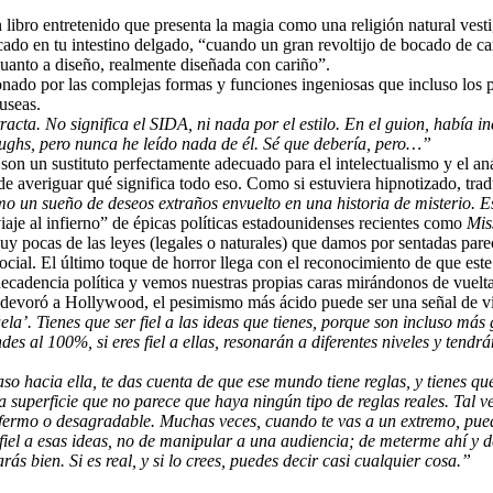
ibro entretenido que presenta la magia como una religión natural vesti
ucado en tu intestino delgado, “cuando un gran revoltijo de bocado de 
cuanto a diseño, realmente diseñada con cariño”.
ionado por las complejas formas y funciones ingeniosas que incluso los
useas.
cta. No significa el SIDA, ni nada por el estilo. En el guion, había i
ghs, pero nunca he leído nada de él. Sé que debería, pero…”
n un sustituto perfectamente adecuado para el intelectualismo y el aná
de averiguar qué significa todo eso. Como si estuviera hipnotizado, tra
 un sueño de deseos extraños envuelto en una historia de misterio. Es 
viaje al infierno” de épicas políticas estadounidenses recientes como
Mis
y pocas de las leyes (legales o naturales) que damos por sentadas parece
ocial. El último toque de horror llega con el reconocimiento de que est
decadencia política y vemos nuestras propias caras mirándonos de vuelta
e devoró a Hollywood, el pesimismo más ácido puede ser una señal de vi
’. Tienes que ser fiel a las ideas que tienes, porque son incluso más gra
es al 100%, si eres fiel a ellas, resonarán a diferentes niveles y tendrá
 hacia ella, te das cuenta de que ese mundo tiene reglas, y tienes que
la superficie que no parece que haya ningún tipo de reglas reales. Tal v
ermo o desagradable. Muchas veces, cuando te vas a un extremo, puedes
 fiel a esas ideas, no de manipular a una audiencia; de meterme ahí y d
ás bien. Si es real, y si lo crees, puedes decir casi cualquier cosa.”