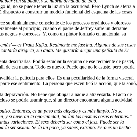
hablar con su padre, y se habría olvidado de todo.”
-id, no se puede tener la luz sin la oscuridad. Pero Lynch se aferra a
stá dispuesto a construir un modelo funcional del esquema de las cosas
ce subliminalmente consciente de los procesos orgánicos y olorosos
eralmente al principio, cuando el padre de Jeffrey sufre un derrame
ulas negras y correosas. Y, como un pintor formado en anatomía, su
os demás’— es Franz Kafka. Realmente me fascina. Algunas de sus cosas
antaría dirigirla, sin duda. Me gustaría dirigir una película de
El
 descifrarlas. Podría estudiar la esquina de ese recipiente de pastel,
a allí de esa manera. Todo es nuevo. Puede que no le asuste, pero podría
alidar la película para ellos. Es una peculiaridad de la forma visceral
rte ese sentimiento. La persona que escenificó la acción, que la soñó,
la depravación. No tiene que obligar a nadie a atravesarla. El acto de
cluso se podría asumir que, si un director encontrara alguna actividad
impulso. Entonces, es un paso más alejado y es más limpio. No se
den, y si tuvieran la oportunidad, harían las mismas cosas enfermas.”
antas variaciones. El sexo debería ser como el jazz. Puede ser la
ría ser sexual. Sería un poco, ya sabes, extraño. Pero es un hecho