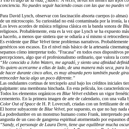
Y eso es algo de la vida, ¿sabes? A veces, llevas los límites tan lejos
conciencia. No puedes seguir haciendo cosas con las que no puedes vivir
Para David Lynch, observar con fascinación absorta cuerpos (o almas
de un microscopio. Su curiosidad no está contaminada por la ironía, la m
Los leves acordes de música religiosa clásica en la banda sonora de
Blu
religiosos. Probablemente, esta es la vez que Lynch se ha expuesto más 
a hacerlo, a menos que sintiera que se odiaría a sí mismo si retrocediera
Es evidente que
Blue Velvet
tiene problemas narrativos. Probablemente 
genéricos son escasos. En el nivel más básico de la artesanía cinematog
sepamos cómo interpretar todo. “Fracasa” en todos esos dispositivos p
percepciones, algo que el profesionalismo ordinario, que valora la cor
“He conocido a John Waters, me agradó, y siento una afinidad definida
Yo quiero acercarme a ellas de lado, de una manera más seca, para lo
de hacer durante cinco años, es muy absurda pero también puede girar
retroceder hacia algo un poco diferente.”
Las ondulantes cortinas de terciopelo azul bajo los créditos iniciales
palpitante: una membrana hinchada. En esta película, los característico
Todos los elementos orgánicos en
Blue Velvet
exhiben un vigor frenétic
cementerio. En la primera imagen de arte de calendario, con una valla b
Color Out of Space
de H. P. Lovecraft, criadas con un fertilizante de 
El horror subyacente de
Blue Velvet
, por supuesto, es que no hay nada 
La podredumbre en un monstruo humano como Frank, interpretado por De
angustia de un caso de gangrena espiritual atormentado por espasmos d
“Sandy, el personaje de Laura Dern, tiene que equilibrar mucha oscuri