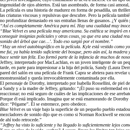
ingenuidad de ojos abiertos. Está tan asombrado, de forma casi amoral,
La película es una historia de madurez en forma de pesadilla, un thriller
las criaturas viscosas y repulsivas que descubre. Pero la película tambi
no profundizar demasiado en sus entrañas llenas de gusanos. ¿Y quién
“Así es completamente América para mí. Hay una cualidad muy inocent
“Blue Velvet
es una película muy americana. Su estética se inspiró e
conseguir insignias policiales y otras cosas, ya que era una ciudad r
sonido del árbol que cae…’. Todo eso surgió por el nombre.”
“Hay un nivel autobiográfico en la película. Kyle está vestido como 
me fui, ya había tenido suficiente del bosque, pero aún así, la madera
hace sentir tan feliz. Eso formó parte de la infancia de muchos de noso
Jeffrey, interpretado por MacLachlan, es un joven inteligente de un pe
tarde, en parte para impresionar a la hija del policía, Sandy (Laura Der
pared del salón en una película de Frank Capra se abriera para revelar un
monstruosidad y queda irrevocablemente contaminada por ella.
El personaje de Dorothy, interpretado por Isabella Rossellini, de piel d
a Sandy y a la madre de Jeffrey, gritando: “¡Él puso su enfermedad en 
reaccionar; no está seguro de cuáles de las implicaciones de ese arreb
Porque él está implicado. Imagina que se está enamorando de Dorothy (au
dice: “Pégame”. Él se estremece, pero obedece.
Blue Velvet
es un viaje bajo la superficie de un pequeño pueblo estado
mezcladores de sonido dijo que es como si Norman Rockwell se encontra
de ahí todo retrocede.”
“Jeffrey ha visto lo suficiente y ha llegado lo suficientemente lejos c