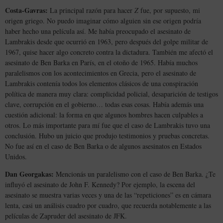
Costa-Gavras:
La principal razón para hacer
Z
fue, por supuesto, mi
origen griego. No puedo imaginar cómo alguien sin ese origen podría
haber hecho una película así. Me había preocupado el asesinato de
Lambrakis desde que ocurrió en 1963, pero después del golpe militar de
1967, quise hacer algo concreto contra la dictadura. También me afectó el
asesinato de Ben Barka en París, en el otoño de 1965. Había muchos
paralelismos con los acontecimientos en Grecia, pero el asesinato de
Lambrakis contenía todos los elementos clásicos de una conspiración
política de manera muy clara: complicidad policial, desaparición de testigos
clave, corrupción en el gobierno… todas esas cosas. Había además una
cuestión adicional: la forma en que algunos hombres hacen culpables a
otros. Lo más importante para mí fue que el caso de Lambrakis tuvo una
conclusión. Hubo un juicio que produjo testimonios y pruebas concretas.
No fue así en el caso de Ben Barka o de algunos asesinatos en Estados
Unidos.
Dan Georgakas:
Mencionás un paralelismo con el caso de Ben Barka. ¿Te
influyó el asesinato de John F. Kennedy? Por ejemplo, la escena del
asesinato se muestra varias veces y una de las “repeticiones” es en cámara
lenta, casi un análisis cuadro por cuadro, que recuerda notablemente a las
películas de Zapruder del asesinato de JFK.