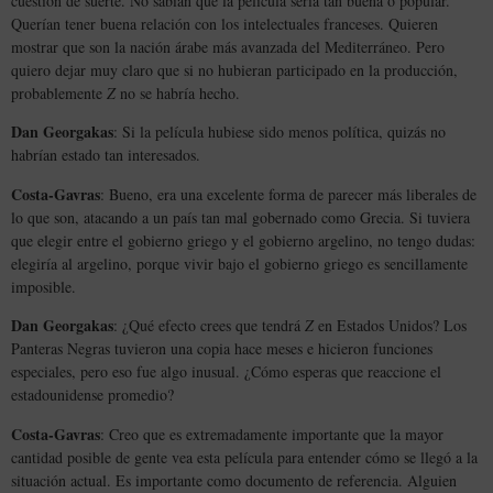
cuestión de suerte. No sabían que la película sería tan buena o popular.
Querían tener buena relación con los intelectuales franceses. Quieren
mostrar que son la nación árabe más avanzada del Mediterráneo. Pero
quiero dejar muy claro que si no hubieran participado en la producción,
probablemente
Z
no se habría hecho.
Dan Georgakas
: Si la película hubiese sido menos política, quizás no
habrían estado tan interesados.
Costa-Gavras
: Bueno, era una excelente forma de parecer más liberales de
lo que son, atacando a un país tan mal gobernado como Grecia. Si tuviera
que elegir entre el gobierno griego y el gobierno argelino, no tengo dudas:
elegiría al argelino, porque vivir bajo el gobierno griego es sencillamente
imposible.
Dan Georgakas
: ¿Qué efecto crees que tendrá
Z
en Estados Unidos? Los
Panteras Negras tuvieron una copia hace meses e hicieron funciones
especiales, pero eso fue algo inusual. ¿Cómo esperas que reaccione el
estadounidense promedio?
Costa-Gavras
: Creo que es extremadamente importante que la mayor
cantidad posible de gente vea esta película para entender cómo se llegó a la
situación actual. Es importante como documento de referencia. Alguien