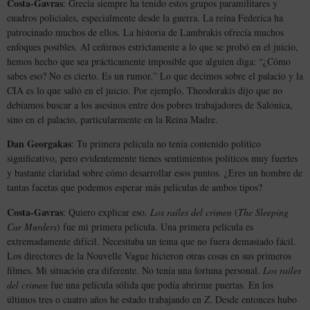
Costa-Gavras
: Grecia siempre ha tenido estos grupos paramilitares y
cuadros policiales, especialmente desde la guerra. La reina Federica ha
patrocinado muchos de ellos. La historia de Lambrakis ofrecía muchos
enfoques posibles. Al ceñirnos estrictamente a lo que se probó en el juicio,
hemos hecho que sea prácticamente imposible que alguien diga: “¿Cómo
sabes eso? No es cierto. Es un rumor.” Lo que decimos sobre el palacio y la
CIA es lo que salió en el juicio. Por ejemplo, Theodorakis dijo que no
debíamos buscar a los asesinos entre dos pobres trabajadores de Salónica,
sino en el palacio, particularmente en la Reina Madre.
Dan Georgakas
: Tu primera película no tenía contenido político
significativo, pero evidentemente tienes sentimientos políticos muy fuertes
y bastante claridad sobre cómo desarrollar esos puntos. ¿Eres un hombre de
tantas facetas que podemos esperar más películas de ambos tipos?
Costa-Gavras
: Quiero explicar eso.
Los raíles del crimen
(
The Sleeping
Car Murders
) fue mi primera película. Una primera película es
extremadamente difícil. Necesitaba un tema que no fuera demasiado fácil.
Los directores de la Nouvelle Vague hicieron otras cosas en sus primeros
filmes. Mi situación era diferente. No tenía una fortuna personal.
Los raíles
del crimen
fue una película sólida que podía abrirme puertas. En los
últimos tres o cuatro años he estado trabajando en
Z
. Desde entonces hubo