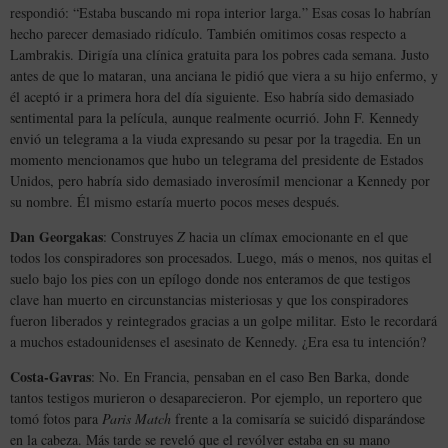
respondió: “Estaba buscando mi ropa interior larga.” Esas cosas lo habrían
hecho parecer demasiado ridículo. También omitimos cosas respecto a
Lambrakis. Dirigía una clínica gratuita para los pobres cada semana. Justo
antes de que lo mataran, una anciana le pidió que viera a su hijo enfermo, y
él aceptó ir a primera hora del día siguiente. Eso habría sido demasiado
sentimental para la película, aunque realmente ocurrió. John F. Kennedy
envió un telegrama a la viuda expresando su pesar por la tragedia. En un
momento mencionamos que hubo un telegrama del presidente de Estados
Unidos, pero habría sido demasiado inverosímil mencionar a Kennedy por
su nombre. Él mismo estaría muerto pocos meses después.
Dan Georgakas
: Construyes
Z
hacia un clímax emocionante en el que
todos los conspiradores son procesados. Luego, más o menos, nos quitas el
suelo bajo los pies con un epílogo donde nos enteramos de que testigos
clave han muerto en circunstancias misteriosas y que los conspiradores
fueron liberados y reintegrados gracias a un golpe militar. Esto le recordará
a muchos estadounidenses el asesinato de Kennedy. ¿Era esa tu intención?
Costa-Gavras
: No. En Francia, pensaban en el caso Ben Barka, donde
tantos testigos murieron o desaparecieron. Por ejemplo, un reportero que
tomó fotos para
Paris Match
frente a la comisaría se suicidó disparándose
en la cabeza. Más tarde se reveló que el revólver estaba en su mano