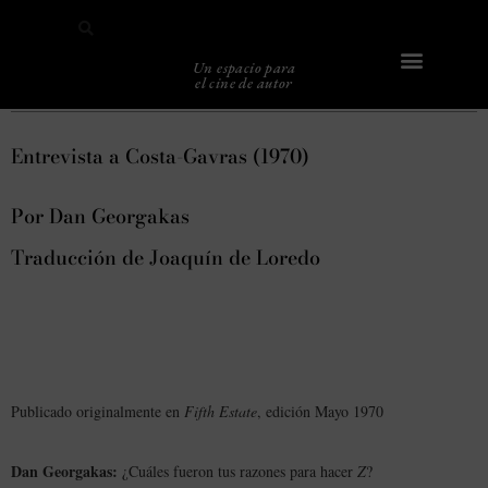
Un espacio para
el cine de autor
Sobre Caligari
E
n
t
r
e
v
i
s
t
a
a
C
o
s
t
a
-
G
a
v
r
a
s
(
1
9
7
0
)
Por Dan Georgakas
Traducción de Joaquín de Loredo
Publicado originalmente en
Fifth Estate
, edición Mayo 1970
Dan Georgakas:
¿Cuáles fueron tus razones para hacer
Z
?