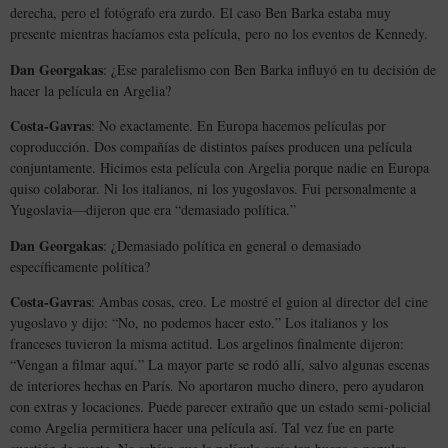
derecha, pero el fotógrafo era zurdo. El caso Ben Barka estaba muy
presente mientras hacíamos esta película, pero no los eventos de Kennedy.
Dan Georgakas
: ¿Ese paralelismo con Ben Barka influyó en tu decisión de
hacer la película en Argelia?
Costa-Gavras
: No exactamente. En Europa hacemos películas por
coproducción. Dos compañías de distintos países producen una película
conjuntamente. Hicimos esta película con Argelia porque nadie en Europa
quiso colaborar. Ni los italianos, ni los yugoslavos. Fui personalmente a
Yugoslavia—dijeron que era “demasiado política.”
Dan Georgakas
: ¿Demasiado política en general o demasiado
específicamente política?
Costa-Gavras
: Ambas cosas, creo. Le mostré el guion al director del cine
yugoslavo y dijo: “No, no podemos hacer esto.” Los italianos y los
franceses tuvieron la misma actitud. Los argelinos finalmente dijeron:
“Vengan a filmar aquí.” La mayor parte se rodó allí, salvo algunas escenas
de interiores hechas en París. No aportaron mucho dinero, pero ayudaron
con extras y locaciones. Puede parecer extraño que un estado semi-policial
como Argelia permitiera hacer una película así. Tal vez fue en parte