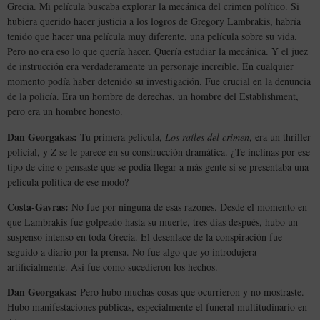
Grecia. Mi película buscaba explorar la mecánica del crimen político. Si
hubiera querido hacer justicia a los logros de Gregory Lambrakis, habría
tenido que hacer una película muy diferente, una película sobre su vida.
Pero no era eso lo que quería hacer. Quería estudiar la mecánica. Y el juez
de instrucción era verdaderamente un personaje increíble. En cualquier
momento podía haber detenido su investigación. Fue crucial en la denuncia
de la policía. Era un hombre de derechas, un hombre del Establishment,
pero era un hombre honesto.
Dan Georgakas:
Tu primera película,
Los raíles del crimen
, era un thriller
policial, y
Z
se le parece en su construcción dramática. ¿Te inclinas por ese
tipo de cine o pensaste que se podía llegar a más gente si se presentaba una
película política de ese modo?
Costa-Gavras:
No fue por ninguna de esas razones. Desde el momento en
que Lambrakis fue golpeado hasta su muerte, tres días después, hubo un
suspenso intenso en toda Grecia. El desenlace de la conspiración fue
seguido a diario por la prensa. No fue algo que yo introdujera
artificialmente. Así fue como sucedieron los hechos.
Dan Georgakas:
Pero hubo muchas cosas que ocurrieron y no mostraste.
Hubo manifestaciones públicas, especialmente el funeral multitudinario en