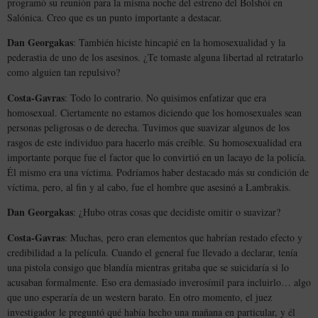
programó su reunión para la misma noche del estreno del Bolshói en
Salónica. Creo que es un punto importante a destacar.
Dan Georgakas
: También hiciste hincapié en la homosexualidad y la
pederastia de uno de los asesinos. ¿Te tomaste alguna libertad al retratarlo
como alguien tan repulsivo?
Costa-Gavras
: Todo lo contrario. No quisimos enfatizar que era
homosexual. Ciertamente no estamos diciendo que los homosexuales sean
personas peligrosas o de derecha. Tuvimos que suavizar algunos de los
rasgos de este individuo para hacerlo más creíble. Su homosexualidad era
importante porque fue el factor que lo convirtió en un lacayo de la policía.
Él mismo era una víctima. Podríamos haber destacado más su condición de
víctima, pero, al fin y al cabo, fue el hombre que asesinó a Lambrakis.
Dan Georgakas
: ¿Hubo otras cosas que decidiste omitir o suavizar?
Costa-Gavras
: Muchas, pero eran elementos que habrían restado efecto y
credibilidad a la película. Cuando el general fue llevado a declarar, tenía
una pistola consigo que blandía mientras gritaba que se suicidaría si lo
acusaban formalmente. Eso era demasiado inverosímil para incluirlo… algo
que uno esperaría de un western barato. En otro momento, el juez
investigador le preguntó qué había hecho una mañana en particular, y él