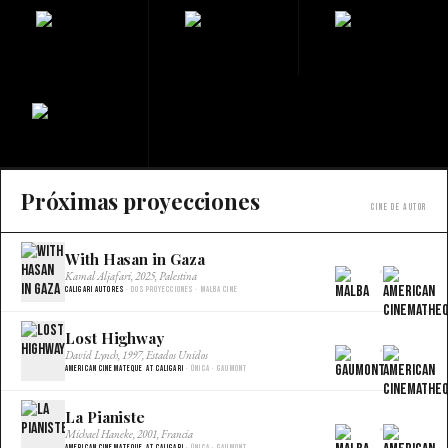
Próximas proyecciones
Cine de autor
With Hasan in Gaza
×
Kamal Aljafari, 2025, Palestina
Caligari Autores
· Dos proyecciones · Malba Cine
Lost Highway
×
David Lynch, 1997, Estados Unidos
American Cinemateque at Caligari
· Única · Gaumont
La Pianiste
×
Michael Haneke, 2001, Francia
American Cinemateque at Caligari
· Única · Gaumont