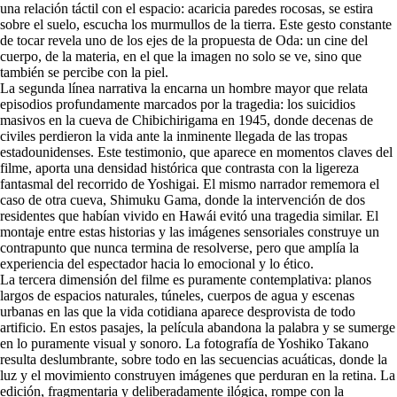
una relación táctil con el espacio: acaricia paredes rocosas, se estira
sobre el suelo, escucha los murmullos de la tierra. Este gesto constante
de tocar revela uno de los ejes de la propuesta de Oda: un cine del
cuerpo, de la materia, en el que la imagen no solo se ve, sino que
también se percibe con la piel.
La segunda línea narrativa la encarna un hombre mayor que relata
episodios profundamente marcados por la tragedia: los suicidios
masivos en la cueva de Chibichirigama en 1945, donde decenas de
civiles perdieron la vida ante la inminente llegada de las tropas
estadounidenses. Este testimonio, que aparece en momentos claves del
filme, aporta una densidad histórica que contrasta con la ligereza
fantasmal del recorrido de Yoshigai. El mismo narrador rememora el
caso de otra cueva, Shimuku Gama, donde la intervención de dos
residentes que habían vivido en Hawái evitó una tragedia similar. El
montaje entre estas historias y las imágenes sensoriales construye un
contrapunto que nunca termina de resolverse, pero que amplía la
experiencia del espectador hacia lo emocional y lo ético.
La tercera dimensión del filme es puramente contemplativa: planos
largos de espacios naturales, túneles, cuerpos de agua y escenas
urbanas en las que la vida cotidiana aparece desprovista de todo
artificio. En estos pasajes, la película abandona la palabra y se sumerge
en lo puramente visual y sonoro. La fotografía de Yoshiko Takano
resulta deslumbrante, sobre todo en las secuencias acuáticas, donde la
luz y el movimiento construyen imágenes que perduran en la retina. La
edición, fragmentaria y deliberadamente ilógica, rompe con la