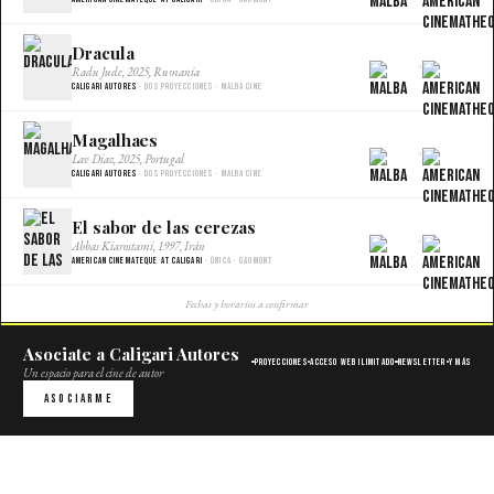
Dracula
×
Radu Jude, 2025, Rumania
Caligari Autores
· Dos proyecciones · Malba Cine
Magalhaes
×
Lav Diaz, 2025, Portugal
Caligari Autores
· Dos proyecciones · Malba Cine
El sabor de las cerezas
×
Abbas Kiarostami, 1997, Irán
American Cinemateque at Caligari
· Única · Gaumont
Fechas y horarios a confirmar
Asociate a Caligari Autores
Proyecciones
Acceso web ilimitado
Newsletter
Y más
Un espacio para el cine de autor
Asociarme