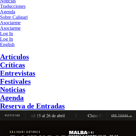
Noticias
Traducciones
Agenda
Sobre Caligari
Asociarme
Asociarme
Log In
Log In
English
Artículos
Críticas
Entrevistas
Festivales
Noticias
Agenda
Reserva de Entradas
ón completa, del 15 al 26 de abril
Claire Denis será distinguida 
NOTICIAS
VER TODAS →
CALIGARI AUTORES
Cine