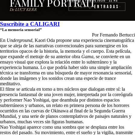
FAMILY PORTRAIT
Viernes 3 y 10 de julio · 22 hs
Entradas
reserva tu lugar
›
De LUCY KERR
Suscribite a
CALIGARI
“La memoria sensorial”
Por Fernando Bertucci
En
Underground
, Kaori Oda propone una experiencia cinematográfica
que se aleja de las narrativas convencionales para sumergirse en los
territorios opacos de la historia, la memoria y el cuerpo. Esta película,
que expande el metraje de su anterior obra
Gama
, se convierte en un
ensayo visual que explora la relación entre lo subterráneo y la
experiencia humana. Lo que podría haber sido una simple ampliación
técnica se transforma en una búsqueda de mayor resonancia sensorial,
donde las imágenes y los sonidos crean una especie de trance
meditativo.
El filme se articula en torno a tres núcleos que dialogan entre sí: la
presencia fantasmal de una joven mujer, interpretada por la coreógrafa
y performer Nao Yoshigai, que deambula por distintos espacios
subterráneos y urbanos, un relato en primera persona de los horrores
ocurridos en las cuevas de Okinawa al final de la Segunda Guerra
Mundial, y una serie de planos contemplativos de paisajes naturales y
urbanos, muchas veces sin figuras humanas.
Nao Yoshigai aparece como una sombra que se desplaza entre los
restos del pasado. Su movimiento, entre el sueño y la vigilia, transmite