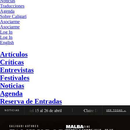
Noticias
Traducciones
Agenda
Sobre Caligari
Asociarme
Asociarme
Log In
Log In
English
Artículos
Críticas
Entrevistas
Festivales
Noticias
Agenda
Reserva de Entradas
ón completa, del 15 al 26 de abril
Claire Denis será distinguida
NOTICIAS
VER TODAS →
CALIGARI AUTORES
Cine