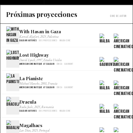
Próximas proyecciones
Cine de autor
With Hasan in Gaza
×
Kamal Aljafari, 2025, Palestina
Caligari Autores
· Dos proyecciones · Malba Cine
Lost Highway
×
David Lynch, 1997, Estados Unidos
American Cinemateque at Caligari
· Única · Gaumont
La Pianiste
×
Michael Haneke, 2001, Francia
American Cinemateque at Caligari
· Única · Gaumont
Dracula
×
Radu Jude, 2025, Rumania
Caligari Autores
· Dos proyecciones · Malba Cine
Magalhaes
×
Lav Diaz, 2025, Portugal