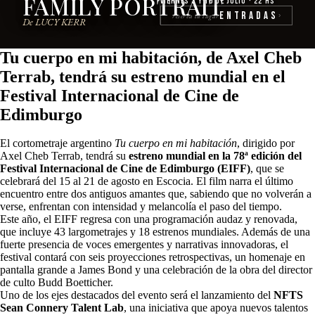
FAMILY PORTRAIT
Viernes 3 y 10 de julio · 22 hs
Entradas
reserva tu lugar
›
De LUCY KERR
Tu cuerpo en mi habitación, de Axel Cheb
Terrab, tendrá su estreno mundial en el
Festival Internacional de Cine de
Edimburgo
El cortometraje argentino
Tu cuerpo en mi habitación
, dirigido por
Axel Cheb Terrab, tendrá su
estreno mundial en la 78ª edición del
Festival Internacional de Cine de Edimburgo (EIFF)
, que se
celebrará del 15 al 21 de agosto en Escocia. El film narra el último
encuentro entre dos antiguos amantes que, sabiendo que no volverán a
verse, enfrentan con intensidad y melancolía el paso del tiempo.
Este año, el EIFF regresa con una programación audaz y renovada,
que incluye 43 largometrajes y 18 estrenos mundiales. Además de una
fuerte presencia de voces emergentes y narrativas innovadoras, el
festival contará con seis proyecciones retrospectivas, un homenaje en
pantalla grande a James Bond y una celebración de la obra del director
de culto Budd Boetticher.
Uno de los ejes destacados del evento será el lanzamiento del
NFTS
Sean Connery Talent Lab
, una iniciativa que apoya nuevos talentos