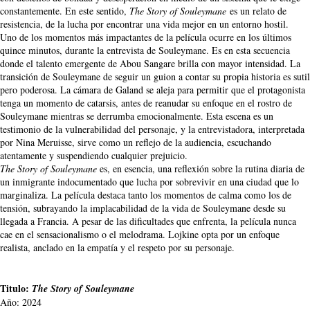
constantemente. En este sentido,
The Story of Souleymane
es un relato de
resistencia, de la lucha por encontrar una vida mejor en un entorno hostil.
Uno de los momentos más impactantes de la película ocurre en los últimos
quince minutos, durante la entrevista de Souleymane. Es en esta secuencia
donde el talento emergente de Abou Sangare brilla con mayor intensidad. La
transición de Souleymane de seguir un guion a contar su propia historia es sutil
pero poderosa. La cámara de Galand se aleja para permitir que el protagonista
tenga un momento de catarsis, antes de reanudar su enfoque en el rostro de
Souleymane mientras se derrumba emocionalmente. Esta escena es un
testimonio de la vulnerabilidad del personaje, y la entrevistadora, interpretada
por Nina Meruisse, sirve como un reflejo de la audiencia, escuchando
atentamente y suspendiendo cualquier prejuicio.
The Story of Souleymane
es, en esencia, una reflexión sobre la rutina diaria de
un inmigrante indocumentado que lucha por sobrevivir en una ciudad que lo
marginaliza. La película destaca tanto los momentos de calma como los de
tensión, subrayando la implacabilidad de la vida de Souleymane desde su
llegada a Francia. A pesar de las dificultades que enfrenta, la película nunca
cae en el sensacionalismo o el melodrama. Lojkine opta por un enfoque
realista, anclado en la empatía y el respeto por su personaje.
Titulo:
The Story of Souleymane
Año: 2024