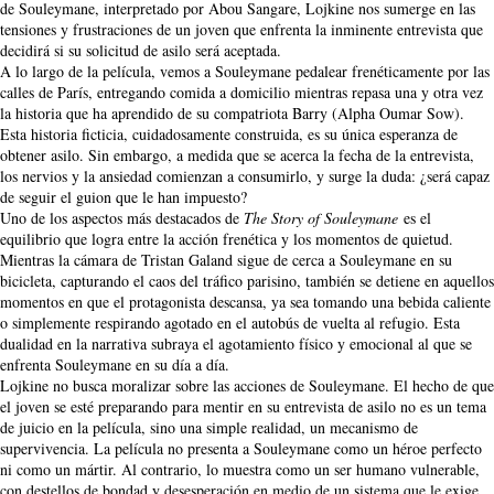
de Souleymane, interpretado por Abou Sangare, Lojkine nos sumerge en las
tensiones y frustraciones de un joven que enfrenta la inminente entrevista que
decidirá si su solicitud de asilo será aceptada.
A lo largo de la película, vemos a Souleymane pedalear frenéticamente por las
calles de París, entregando comida a domicilio mientras repasa una y otra vez
la historia que ha aprendido de su compatriota Barry (Alpha Oumar Sow).
Esta historia ficticia, cuidadosamente construida, es su única esperanza de
obtener asilo. Sin embargo, a medida que se acerca la fecha de la entrevista,
los nervios y la ansiedad comienzan a consumirlo, y surge la duda: ¿será capaz
de seguir el guion que le han impuesto?
Uno de los aspectos más destacados de
The Story of Souleymane
es el
equilibrio que logra entre la acción frenética y los momentos de quietud.
Mientras la cámara de Tristan Galand sigue de cerca a Souleymane en su
bicicleta, capturando el caos del tráfico parisino, también se detiene en aquellos
momentos en que el protagonista descansa, ya sea tomando una bebida caliente
o simplemente respirando agotado en el autobús de vuelta al refugio. Esta
dualidad en la narrativa subraya el agotamiento físico y emocional al que se
enfrenta Souleymane en su día a día.
Lojkine no busca moralizar sobre las acciones de Souleymane. El hecho de que
el joven se esté preparando para mentir en su entrevista de asilo no es un tema
de juicio en la película, sino una simple realidad, un mecanismo de
supervivencia. La película no presenta a Souleymane como un héroe perfecto
ni como un mártir. Al contrario, lo muestra como un ser humano vulnerable,
con destellos de bondad y desesperación en medio de un sistema que le exige