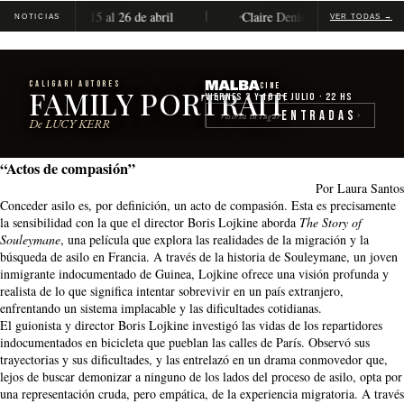
ompleta, del 15 al 26 de abril
Claire Denis será distinguida con 
NOTICIAS
VER TODAS →
CALIGARI AUTORES
Cine
FAMILY PORTRAIT
Viernes 3 y 10 de julio · 22 hs
Entradas
reserva tu lugar
›
De LUCY KERR
“Actos de compasión”
Por Laura Santos
Conceder asilo es, por definición, un acto de compasión. Esta es precisamente
la sensibilidad con la que el director Boris Lojkine aborda
The Story of
Souleymane
, una película que explora las realidades de la migración y la
búsqueda de asilo en Francia. A través de la historia de Souleymane, un joven
inmigrante indocumentado de Guinea, Lojkine ofrece una visión profunda y
realista de lo que significa intentar sobrevivir en un país extranjero,
enfrentando un sistema implacable y las dificultades cotidianas.
El guionista y director Boris Lojkine investigó las vidas de los repartidores
indocumentados en bicicleta que pueblan las calles de París. Observó sus
trayectorias y sus dificultades, y las entrelazó en un drama conmovedor que,
lejos de buscar demonizar a ninguno de los lados del proceso de asilo, opta por
una representación cruda, pero empática, de la experiencia migratoria. A través