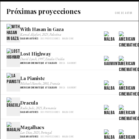
Próximas proyecciones
Cine de autor
With Hasan in Gaza
×
Kamal Aljafari, 2025, Palestina
Caligari Autores
· Dos proyecciones · Malba Cine
Lost Highway
×
David Lynch, 1997, Estados Unidos
American Cinemateque at Caligari
· Única · Gaumont
La Pianiste
×
Michael Haneke, 2001, Francia
American Cinemateque at Caligari
· Única · Gaumont
Dracula
×
Radu Jude, 2025, Rumania
Caligari Autores
· Dos proyecciones · Malba Cine
Magalhaes
×
Lav Diaz, 2025, Portugal
Caligari Autores
· Dos proyecciones · Malba Cine