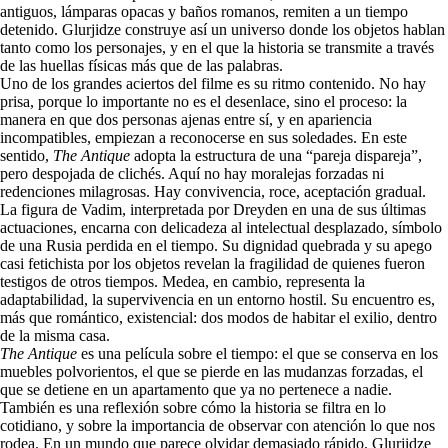
antiguos, lámparas opacas y baños romanos, remiten a un tiempo
detenido. Glurjidze construye así un universo donde los objetos hablan
tanto como los personajes, y en el que la historia se transmite a través
de las huellas físicas más que de las palabras.
Uno de los grandes aciertos del filme es su ritmo contenido. No hay
prisa, porque lo importante no es el desenlace, sino el proceso: la
manera en que dos personas ajenas entre sí, y en apariencia
incompatibles, empiezan a reconocerse en sus soledades. En este
sentido,
The Antique
adopta la estructura de una “pareja dispareja”,
pero despojada de clichés. Aquí no hay moralejas forzadas ni
redenciones milagrosas. Hay convivencia, roce, aceptación gradual.
La figura de Vadim, interpretada por Dreyden en una de sus últimas
actuaciones, encarna con delicadeza al intelectual desplazado, símbolo
de una Rusia perdida en el tiempo. Su dignidad quebrada y su apego
casi fetichista por los objetos revelan la fragilidad de quienes fueron
testigos de otros tiempos. Medea, en cambio, representa la
adaptabilidad, la supervivencia en un entorno hostil. Su encuentro es,
más que romántico, existencial: dos modos de habitar el exilio, dentro
de la misma casa.
The Antique
es una película sobre el tiempo: el que se conserva en los
muebles polvorientos, el que se pierde en las mudanzas forzadas, el
que se detiene en un apartamento que ya no pertenece a nadie.
También es una reflexión sobre cómo la historia se filtra en lo
cotidiano, y sobre la importancia de observar con atención lo que nos
rodea. En un mundo que parece olvidar demasiado rápido, Glurjidze