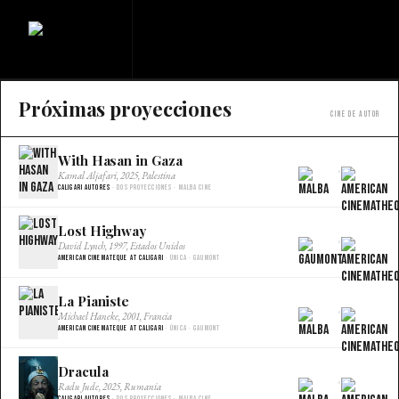
Próximas proyecciones
Cine de autor
With Hasan in Gaza
×
Kamal Aljafari, 2025, Palestina
Caligari Autores
· Dos proyecciones · Malba Cine
Lost Highway
×
David Lynch, 1997, Estados Unidos
American Cinemateque at Caligari
· Única · Gaumont
La Pianiste
×
Michael Haneke, 2001, Francia
American Cinemateque at Caligari
· Única · Gaumont
Dracula
×
Radu Jude, 2025, Rumania
Caligari Autores
· Dos proyecciones · Malba Cine