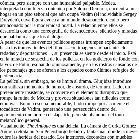
cómica, pero siempre con una humanidad palpable. Medea,
interpretada con fuerza contenida por Salome Demuria, encuentra un
hogar en un piso señorial que aún ocupa Vadim (el inolvidable Sergey
Dreyden), cuya figura evoca a un mundo desaparecido, culto pero
arrinconado por la modernidad hostil. La relación entre ellos se
desarrolla como una coreografía de desencuentros, silencios y miradas
que hablan más que los diálogos.
A pesar de que los eventos políticos apenas irrumpen explícitamente
hasta los tramos finales del filme —con imágenes impactantes de
redadas y deportaciones—, su presencia se siente desde el inicio. Está
en la mirada de sospecha de los policías, en los noticieros de fondo con
la voz de Putin resonando ominosamente, y en los rostros cansados de
los personajes que se aferran a los espacios como últimos refugios de
pertenencia.
La película, sin embargo, no se limita al drama. Glurjidze introduce
con sutileza momentos de humor, de absurdo, de ternura. Lado, un
pretendiente insistente, se convierte en el elemento disruptivo que
rompe la rutina de Medea y provoca situaciones tan ridículas como
emotivas. En una escena memorable, Lado rompe por accidente el
tocadiscos de Vadim, generando una persecución dentro del
apartamento que bordea el slapstick, pero sin abandonar el tono
melancólico general.
Visualmente,
The Antique
es una delicia. La cámara de Gorka Gómez
Andreu retrata un San Petersburgo helado y fantasmal, donde la nieve
cubre las heridas del pasado. Los interiores, decorados con muebles