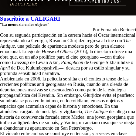
Entradas
reserva tu lugar
›
De LUCY KERR
Suscribite a
CALIGARI
“La memoria en los objetos”
Por Fernando Bertucci
Con su segunda participación en la carrera hacia el Oscar internacional
representando a Georgia, Rusudan Glurjidze regresa al cine con
The
Antique
, una película de apariencia modesta pero de gran alcance
emocional. Luego de
House of Others
(2016), la directora ofrece una
obra que, en un año prolífico para el cine georgiano —con títulos
como
Crossing
de Levan Akin,
Panopticon
de George Sikharulidze o
April
de Dea Kulumbegashvili—, destaca por su estilo singular y su
profunda sensibilidad narrativa.
Ambientada en 2006, la película se sitúa en el contexto tenso de las
crecientes políticas anti-georgianas en Rusia, cuando una oleada de
deportaciones masivas se desencadenó como parte de la estrategia
propagandística del Kremlin. Sin embargo, Glurjidze evita el panfleto:
su mirada se posa en lo íntimo, en lo cotidiano, en esos objetos y
espacios que acumulan capas de historia y emociones. En una
atmósfera cargada de nostalgia y vigilancia,
The Antique
despliega una
historia de convivencia forzada entre Medea, una joven georgiana que
trafica antigüedades de su país, y Vadim, un anciano ruso que se niega
a abandonar su apartamento en San Petersburgo.
El vínculo entre ambos se construye en tensión, y a veces en clave