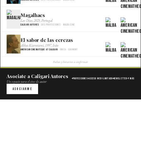
Magalhaes
×
Lav Diaz, 2025, Portugal
Caligari Autores
· Dos proyecciones · Malba Cine
El sabor de las cerezas
×
Abbas Kiarostami, 1997, Irán
American Cinemateque at Caligari
· Única · Gaumont
Fechas y horarios a confirmar
Asociate a Caligari Autores
Proyecciones
Acceso web ilimitado
Newsletter
Y más
Un espacio para el cine de autor
Asociarme