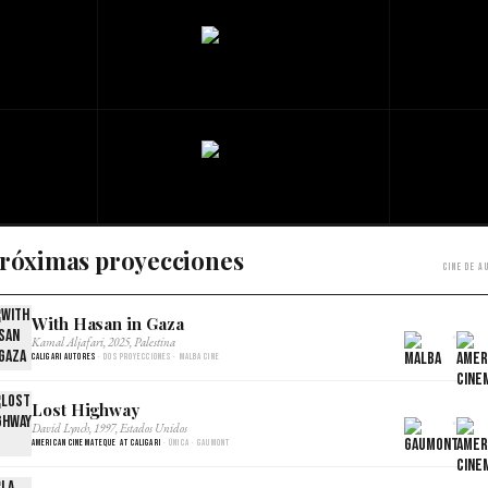
róximas proyecciones
Cine de a
With Hasan in Gaza
×
Kamal Aljafari, 2025, Palestina
Caligari Autores
· Dos proyecciones · Malba Cine
Lost Highway
×
David Lynch, 1997, Estados Unidos
American Cinemateque at Caligari
· Única · Gaumont