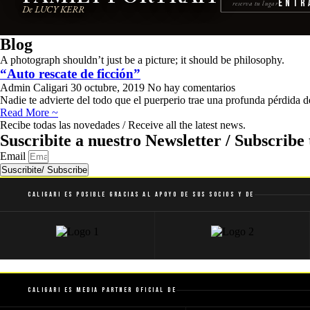
Entr
reserva tu lugar
De LUCY KERR
Blog
A photograph shouldn’t just be a picture; it should be philosophy.
“Auto rescate de ficción”
Admin Caligari
30 octubre, 2019
No hay comentarios
Nadie te advierte del todo que el puerperio trae una profunda pérdida d
Read More ~
Recibe todas las novedades / Receive all the latest news.
Suscribite a nuestro Newsletter / Subscribe 
Email
Suscribite/ Subscribe
Caligari es posible gracias al apoyo de sus socios y de
Caligari es Media Partner Oficial de