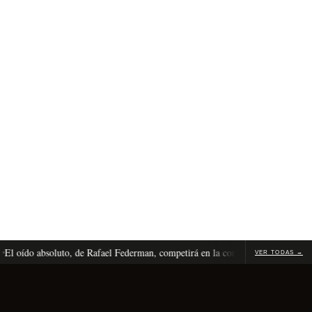
 oído absoluto, de Rafael Federman, competirá en la competencia internacional
VER TODAS →