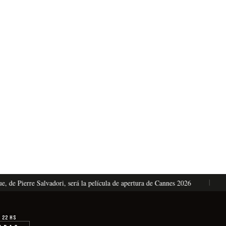
e Pierre Salvadori, será la película de apertura de Cannes 2026
El
· 22 hs