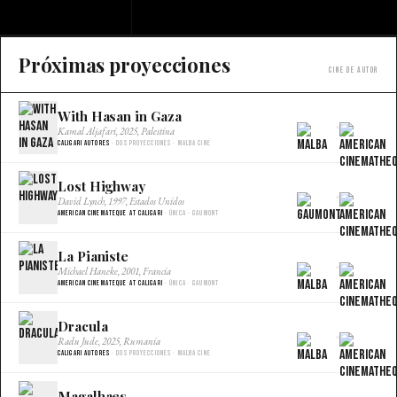
Próximas proyecciones
Cine de autor
With Hasan in Gaza
×
Kamal Aljafari, 2025, Palestina
Caligari Autores
· Dos proyecciones · Malba Cine
Lost Highway
×
David Lynch, 1997, Estados Unidos
American Cinemateque at Caligari
· Única · Gaumont
La Pianiste
×
Michael Haneke, 2001, Francia
American Cinemateque at Caligari
· Única · Gaumont
Dracula
×
Radu Jude, 2025, Rumania
Caligari Autores
· Dos proyecciones · Malba Cine
Magalhaes