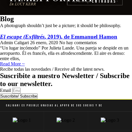
Entradas
reserva tu lugar
›
De LUCY KERR
Blog
A photograph shouldn’t just be a picture; it should be philosophy.
El escape (Exfiltrés
, 2019), de Emmanuel Hamon
Admin Caligari
26 enero, 2020
No hay comentarios
“Un lugar incómodo” Por Julieta Lande. Una pareja se despide en un
aeropuerto. Él es francés, ella es afrodescendiente. El aire es denso:
entre ellos,
Read More ~
Recibe todas las novedades / Receive all the latest news.
Suscribite a nuestro Newsletter / Subscribe
to our newsletter.
Email
Suscribite/ Subscribe
Caligari es posible gracias al apoyo de sus socios y de