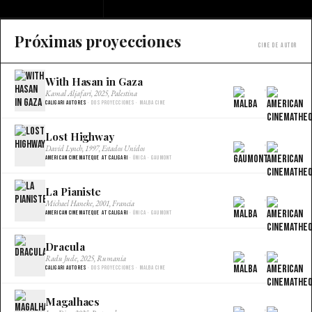
Próximas proyecciones
Cine de autor
With Hasan in Gaza
×
Kamal Aljafari, 2025, Palestina
Caligari Autores
· Dos proyecciones · Malba Cine
Lost Highway
×
David Lynch, 1997, Estados Unidos
American Cinemateque at Caligari
· Única · Gaumont
La Pianiste
×
Michael Haneke, 2001, Francia
American Cinemateque at Caligari
· Única · Gaumont
Dracula
×
Radu Jude, 2025, Rumania
Caligari Autores
· Dos proyecciones · Malba Cine
Magalhaes
×