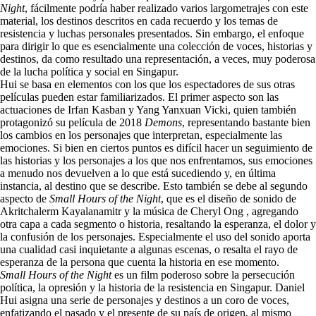
Night
, fácilmente podría haber realizado varios largometrajes con este
material, los destinos descritos en cada recuerdo y los temas de
resistencia y luchas personales presentados. Sin embargo, el enfoque
para dirigir lo que es esencialmente una colección de voces, historias y
destinos, da como resultado una representación, a veces, muy poderosa
de la lucha política y social en Singapur.
Hui se basa en elementos con los que los espectadores de sus otras
películas pueden estar familiarizados. El primer aspecto son las
actuaciones de Irfan Kasban y Yang Yanxuan Vicki, quien también
protagonizó su película de 2018
Demons
, representando bastante bien
los cambios en los personajes que interpretan, especialmente las
emociones. Si bien en ciertos puntos es difícil hacer un seguimiento de
las historias y los personajes a los que nos enfrentamos, sus emociones
a menudo nos devuelven a lo que está sucediendo y, en última
instancia, al destino que se describe. Esto también se debe al segundo
aspecto de
Small Hours of the Night
, que es el diseño de sonido de
Akritchalerm Kayalanamitr
y la música de
Cheryl Ong
, agregando
otra capa a cada segmento o historia, resaltando la esperanza, el dolor y
la confusión de los personajes. Especialmente el uso del sonido aporta
una cualidad casi inquietante a algunas escenas, o resalta el rayo de
esperanza de la persona que cuenta la historia en ese momento.
Small Hours of the Night
es un film poderoso sobre la persecución
política, la opresión y la historia de la resistencia en Singapur. Daniel
Hui asigna una serie de personajes y destinos a un coro de voces,
enfatizando el pasado y el presente de su país de origen, al mismo