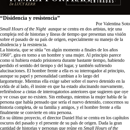
Entradas
reserva tu lugar
›
De LUCY KERR
“Disidencia y resistencia
”
Por Valentina Soto
Small Hours of the Night
aunque se centra en dos artistas, teje una
compleja red de historias y líneas de tiempo que presentan una visión
sobre el pasado de su país de origen, especialmente su manejo de la
disidencia y la resistencia.
La historia, que se sitúa “en algún momento a finales de los años
1960”, gira en torno a un hombre y una mujer. Al principio parece
como si hubiera estado prisionera durante bastante tiempo, habiendo
perdido el sentido del tiempo y del lugar, y también sufriendo
alucinaciones. El hombre frente a ella es su interrogador al principio,
aunque su papel y personalidad cambian a lo largo del
largometraje. Mientras ella exige saber sobre el nuevo detenido en la
celda de al lado, él insiste en que ha estado alucinando nuevamente,
refiriéndose a cintas de interrogatorios anteriores que sugieren que oye
y ve cosas que no existen. Sin embargo, mientras la mujer habla de la
persona que había pensado que sería el nuevo detenido, conocemos su
historia completa, de su familia y amigos, y el hombre frente a ella
finalmente se convierte en otra persona.
En su último proyecto, el director Daniel Hui se centra en los capítulos
oscuros del pasado y el presente de su país de origen. Dada la gran
cantidad de historias y personas que reúne en
Small Hours of the