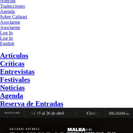
Noticias
Traducciones
Agenda
Sobre Caligari
Asociarme
Asociarme
Log In
Log In
English
Artículos
Críticas
Entrevistas
Festivales
Noticias
Agenda
Reserva de Entradas
ón completa, del 15 al 26 de abril
Claire Denis será distinguida 
NOTICIAS
VER TODAS →
CALIGARI AUTORES
Cine