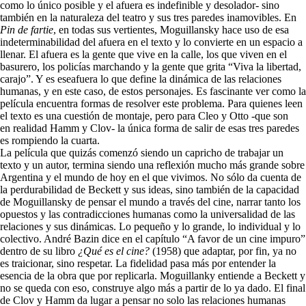
como lo único posible y el afuera es indefinible y desolador- sino
también en la naturaleza del teatro y sus tres paredes inamovibles. En
Pin de fartie
, en todas sus vertientes, Moguillansky hace uso de esa
indeterminabilidad del afuera en el texto y lo convierte en un espacio a
llenar. El afuera es la gente que vive en la calle, los que viven en el
basurero, los policías marchando y la gente que grita “Viva la libertad,
carajo”. Y es eseafuera lo que define la dinámica de las relaciones
humanas, y en este caso, de estos personajes. Es fascinante ver como la
película encuentra formas de resolver este problema. Para quienes leen
el texto es una cuestión de montaje, pero para Cleo y Otto -que son
en realidad Hamm y Clov- la única forma de salir de esas tres paredes
es rompiendo la cuarta.
La película que quizás comenzó siendo un capricho de trabajar un
texto y un autor, termina siendo una reflexión mucho más grande sobre
Argentina y el mundo de hoy en el que vivimos. No sólo da cuenta de
la perdurabilidad de Beckett y sus ideas, sino también de la capacidad
de Moguillansky de pensar el mundo a través del cine, narrar tanto los
opuestos y las contradicciones humanas como la universalidad de las
relaciones y sus dinámicas. Lo pequeño y lo grande, lo individual y lo
colectivo. André Bazin dice en el capítulo “A favor de un cine impuro”
dentro de su libro
¿Qué es el cine?
(1958) que adaptar, por fin, ya no
es traicionar, sino respetar. La fidelidad pasa más por entender la
esencia de la obra que por replicarla. Moguillanky entiende a Beckett y
no se queda con eso, construye algo más a partir de lo ya dado. El final
de Clov y Hamm da lugar a pensar no solo las relaciones humanas