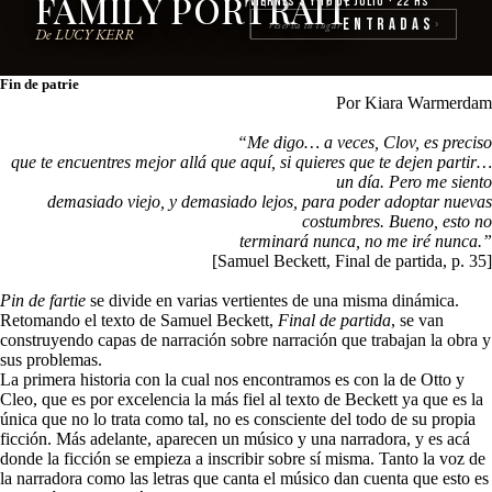
FAMILY PORTRAIT
Viernes 3 y 10 de julio · 22 hs
Entradas
reserva tu lugar
›
De LUCY KERR
Fin de patrie
Por Kiara Warmerdam
“Me digo… a veces, Clov, es preciso
que te encuentres mejor allá que aquí, si quieres que te dejen partir…
un día. Pero me siento
demasiado viejo, y demasiado lejos, para poder adoptar nuevas
costumbres. Bueno, esto no
terminará nunca, no me iré nunca.
”
[Samuel Beckett, Final de partida, p. 35]
Pin de fartie
se divide en varias vertientes de una misma dinámica.
Retomando el texto de Samuel Beckett,
Final de partida
, se van
construyendo capas de narración sobre narración que trabajan la obra y
sus problemas.
La primera historia con la cual nos encontramos es con la de Otto y
Cleo, que es por excelencia la más fiel al texto de Beckett ya que es la
única que no lo trata como tal, no es consciente del todo de su propia
ficción. Más adelante, aparecen un músico y una narradora, y es acá
donde la ficción se empieza a inscribir sobre sí misma. Tanto la voz de
la narradora como las letras que canta el músico dan cuenta que esto es