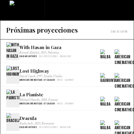
Próximas proyecciones
Cine de autor
With Hasan in Gaza
×
Kamal Aljafari, 2025, Palestina
Caligari Autores
· Dos proyecciones · Malba Cine
Lost Highway
×
David Lynch, 1997, Estados Unidos
American Cinemateque at Caligari
· Única · Gaumont
La Pianiste
×
Michael Haneke, 2001, Francia
American Cinemateque at Caligari
· Única · Gaumont
Dracula
×
Radu Jude, 2025, Rumania
Caligari Autores
· Dos proyecciones · Malba Cine