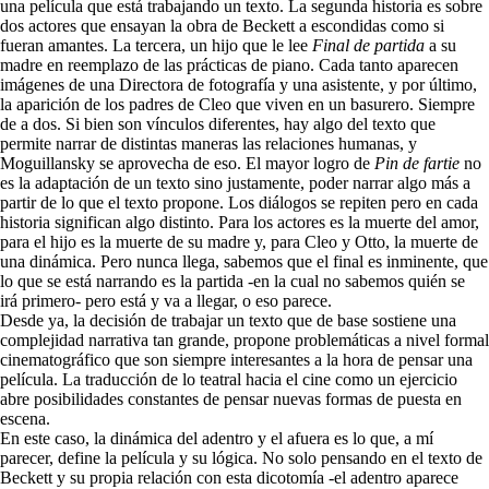
una película que está trabajando un texto. La segunda historia es sobre
dos actores que ensayan la obra de Beckett a escondidas como si
fueran amantes. La tercera, un hijo que le lee
Final de partida
a su
madre en reemplazo de las prácticas de piano. Cada tanto aparecen
imágenes de una Directora de fotografía y una asistente, y por último,
la aparición de los padres de Cleo que viven en un basurero. Siempre
de a dos. Si bien son vínculos diferentes, hay algo del texto que
permite narrar de distintas maneras las relaciones humanas, y
Moguillansky se aprovecha de eso. El mayor logro de
Pin de fartie
no
es la adaptación de un texto sino justamente, poder narrar algo más a
partir de lo que el texto propone. Los diálogos se repiten pero en cada
historia significan algo distinto. Para los actores es la muerte del amor,
para el hijo es la muerte de su madre y, para Cleo y Otto, la muerte de
una dinámica. Pero nunca llega, sabemos que el final es inminente, que
lo que se está narrando es la partida -en la cual no sabemos quién se
irá primero- pero está y va a llegar, o eso parece.
Desde ya, la decisión de trabajar un texto que de base sostiene una
complejidad narrativa tan grande, propone problemáticas a nivel formal
cinematográfico que son siempre interesantes a la hora de pensar una
película. La traducción de lo teatral hacia el cine como un ejercicio
abre posibilidades constantes de pensar nuevas formas de puesta en
escena.
En este caso, la dinámica del adentro y el afuera es lo que, a mí
parecer, define la película y su lógica. No solo pensando en el texto de
Beckett y su propia relación con esta dicotomía -el adentro aparece