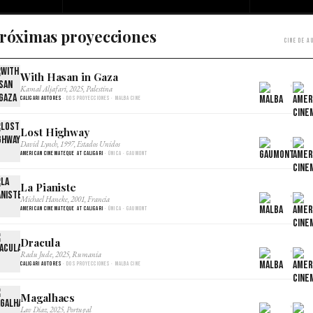
róximas proyecciones
Cine de a
With Hasan in Gaza
×
Kamal Aljafari, 2025, Palestina
Caligari Autores
· Dos proyecciones · Malba Cine
Lost Highway
×
David Lynch, 1997, Estados Unidos
American Cinemateque at Caligari
· Única · Gaumont
La Pianiste
×
Michael Haneke, 2001, Francia
American Cinemateque at Caligari
· Única · Gaumont
Dracula
×
Radu Jude, 2025, Rumania
Caligari Autores
· Dos proyecciones · Malba Cine
Magalhaes
×
Lav Diaz, 2025, Portugal