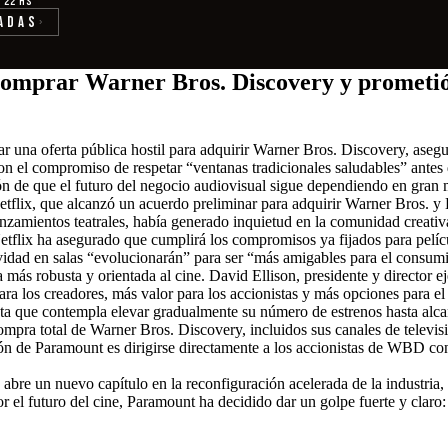
· 22 hs
adas
›
comprar Warner Bros. Discovery y prometió 
una oferta pública hostil para adquirir Warner Bros. Discovery, asegur
con el compromiso de respetar “ventanas tradicionales saludables” ante
ón de que el futuro del negocio audiovisual sigue dependiendo en gran m
etflix, que alcanzó un acuerdo preliminar para adquirir Warner Bros. y
anzamientos teatrales, había generado inquietud en la comunidad creativa
e Netflix ha asegurado que cumplirá los compromisos ya fijados para pel
ividad en salas “evolucionarán” para ser “más amigables para el consum
más robusta y orientada al cine. David Ellison, presidente y director e
para los creadores, más valor para los accionistas y más opciones para
 ruta que contempla elevar gradualmente su número de estrenos hasta alc
ompra total de Warner Bros. Discovery, incluidos sus canales de telev
nción de Paramount es dirigirse directamente a los accionistas de WBD c
re un nuevo capítulo en la reconfiguración acelerada de la industria, en
or el futuro del cine, Paramount ha decidido dar un golpe fuerte y claro: