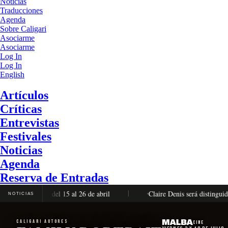
Noticias
Traducciones
Agenda
Sobre Caligari
Asociarme
Asociarme
Log In
Log In
English
Artículos
Críticas
Entrevistas
Festivales
Noticias
Agenda
Reserva de Entradas
 completa, del 15 al 26 de abril
Claire Denis será distinguida co
NOTICIAS
CALIGARI AUTORES
Cine