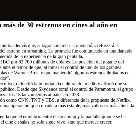
más de 30 estrenos en cines al año en
ando además que, si logra concretar la operación, reforzará la
s del estreno en streaming. La promesa fue comunicada en una llamada
edida de la experiencia de la gran pantalla.
 HBO por 82.700 millones de dólares. La posición del gigante del
 ante el temor de que, al tomar el control de uno de los grandes
ículas de Warner Bros. y que mantendrá algunos estrenos limitados en
idor”.
jecutivo, defendió la importancia cultural del medio y afirmó que su
 el público. Desde que Skydance tomó el control de Paramount, el grupo
anzar los 18 lanzamientos anuales en 2028.
isión como CNN, TNT y TBS, a diferencia de la propuesta de Netflix,
on una operación que considera más estable, más valiosa y más alineada
 la que el equilibrio entre el streaming y la pantalla grande se ha
 el cine en salas no solo sigue vivo, sino que merece crecer.