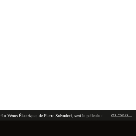
énus Électrique, de Pierre Salvadori, será la película de apertura de Cannes 2
VER TODAS →