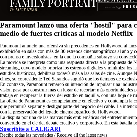
FAMILY PORTRAIT
Viernes 3 y 10 de julio 
Entr
reserva tu lugar
De LUCY KERR
Paramount lanzó una oferta "hostil" para 
medio de fuertes críticas al modelo Netflix
Paramount anunció una ofensiva sin precedentes en Hollywood al lanzar 
exhibición en salas con más de 30 estrenos cinematográficos al año y 
con prensa e inversionistas, en la que la compañía subrayó su convicci
La movida se interpreta como una respuesta directa a la propuesta de N
streaming, cuyo modelo prioriza los estrenos digitales y minimiza los l
estudios históricos, debilitara todavía más a las salas de cine. Aunqu
cines, su copresidente Ted Sarandos sugirió que los tiempos de exclus
En contraste, Paramount remarcó su intención de impulsar una industria 
visión pasa por construir más en lugar de recortar: más oportunidades 
trabaja en recuperar la fuerza del estudio en taquilla, con una hoja de
La oferta de Paramount es completamente en efectivo y contempla la c
que permitiría separar y desligar parte del negocio del cable. La inte
con la preservación del legado cinematográfico de Hollywood.
La disputa por una de las marcas más emblemáticas del entretenimiento ab
convertido en el eje del debate creativo y corporativo. En esta batalla p
Suscribite a
CALIGARI
Recibe todas las novedades / Receive all the latest news.