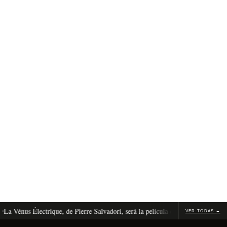
Vénus Électrique, de Pierre Salvadori, será la película de apertura de Cannes 2
VER TODAS →