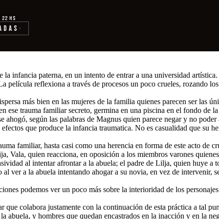
· 22 hs
adas
›
de la infancia paterna, en un intento de entrar a una universidad artísti
lícula reflexiona a través de procesos un poco crueles, rozando los gé
 dispersa más bien en las mujeres de la familia quienes parecen ser las ú
n ese trauma familiar secreto, germina en una piscina en el fondo de la 
se ahogó, según las palabras de Magnus quien parece negar y no poder a
s efectos que produce la infancia traumatica. No es casualidad que su 
 trauma familiar, hasta casi como una herencia en forma de este acto de 
 hija, Vala, quien reacciona, en oposición a los miembros varones quien
ividad al intentar afrontar a la abuela; el padre de Lilja, quien huye a
o al ver a la abuela intentando ahogar a su novia, en vez de intervenir, 
taciones podemos ver un poco más sobre la interioridad de los personajes
ar que colabora justamente con la continuación de esta práctica a tal pu
la abuela, y hombres que quedan encastrados en la inacción y en la neg