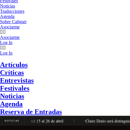
Festivales
Noticias
Traducciones
Agenda
Sobre Caligari
Asociarme
Asociarme
Log In
Log In
Artículos
Críticas
Entrevistas
Festivales
Noticias
Agenda
Reserva de Entradas
 completa, del 15 al 26 de abril
Claire Denis será distinguida c
NOTICIAS