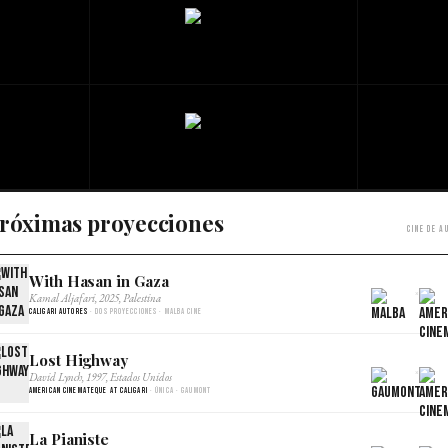
róximas proyecciones
Cine de a
With Hasan in Gaza
×
Kamal Aljafari, 2025, Palestina
Caligari Autores
· Dos proyecciones · Malba Cine
Lost Highway
×
David Lynch, 1997, Estados Unidos
American Cinemateque at Caligari
· Única · Gaumont
La Pianiste