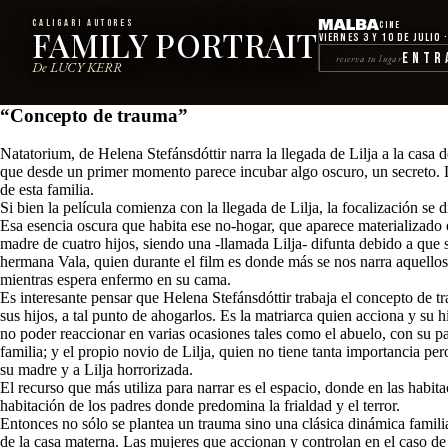
CALIGARI AUTORES
Cine
FAMILY PORTRAIT
Viernes 3 y 10 de julio 
Entr
reserva tu lugar
De LUCY KERR
“Concepto de trauma”
Natatorium, de Helena Stefánsdóttir narra la llegada de Lilja a la casa 
que desde un primer momento parece incubar algo oscuro, un secreto. La pe
de esta familia.
Si bien la película comienza con la llegada de Lilja, la focalización se
Esa esencia oscura que habita ese no-hogar, que aparece materializado e
madre de cuatro hijos, siendo una -llamada Lilja- difunta debido a que 
hermana Vala, quien durante el film es donde más se nos narra aquello
mientras espera enfermo en su cama.
Es interesante pensar que Helena Stefánsdóttir trabaja el concepto de
sus hijos, a tal punto de ahogarlos. Es la matriarca quien acciona y su
no poder reaccionar en varias ocasiones tales como el abuelo, con su pas
familia; y el propio novio de Lilja, quien no tiene tanta importancia per
su madre y a Lilja horrorizada.
El recurso que más utiliza para narrar es el espacio, donde en las habi
habitación de los padres donde predomina la frialdad y el terror.
Entonces no sólo se plantea un trauma sino una clásica dinámica famili
de la casa materna. Las mujeres que accionan y controlan en el caso de 