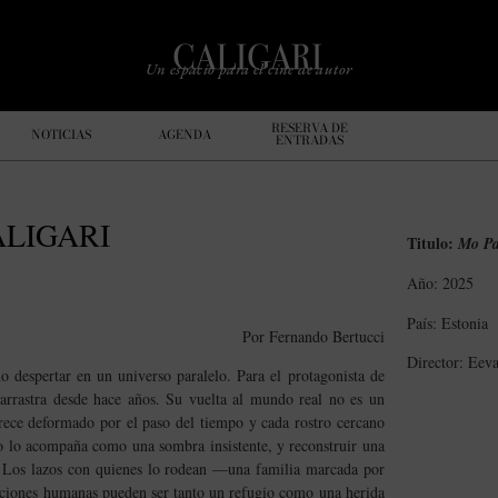
Un espacio para el cine de autor
RESERVA DE
NOTICIAS
AGENDA
ENTRADAS
ALIGARI
Titulo:
Mo P
Año: 2025
País: Estonia
Por Fernando Bertucci
Director: Eev
o despertar en un universo paralelo. Para el protagonista de
e arrastra desde hace años. Su vuelta al mundo real no es un
arece deformado por el paso del tiempo y cada rostro cercano
o lo acompaña como una sombra insistente, y reconstruir una
. Los lazos con quienes lo rodean —una familia marcada por
laciones humanas pueden ser tanto un refugio como una herida