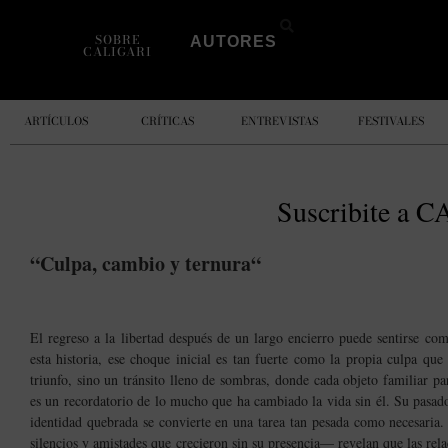
SOBRE
AUTORES
CALIGARI
ARTÍCULOS
CRÍTICAS
ENTREVISTAS
FESTIVALES
Suscribite a
C
“Culpa, cambio y ternura
“
El regreso a la libertad después de un largo encierro puede sentirse com
esta historia, ese choque inicial es tan fuerte como la propia culpa qu
triunfo, sino un tránsito lleno de sombras, donde cada objeto familiar p
es un recordatorio de lo mucho que ha cambiado la vida sin él. Su pasad
identidad quebrada se convierte en una tarea tan pesada como necesaria
silencios y amistades que crecieron sin su presencia— revelan que las re