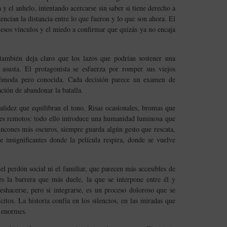
 y el anhelo, intentando acercarse sin saber si tiene derecho a
encian la distancia entre lo que fueron y lo que son ahora. El
esos vínculos y el miedo a confirmar que quizás ya no encaja
 también deja claro que los lazos que podrían sostener una
 asusta. El protagonista se esfuerza por romper sus viejos
ncómoda pero conocida. Cada decisión parece un examen de
ación de abandonar la batalla.
alidez que equilibran el tono. Risas ocasionales, bromas que
res remotos: todo ello introduce una humanidad luminosa que
rincones más oscuros, siempre guarda algún gesto que rescata,
insignificantes donde la película respira, donde se vuelve
 perdón social ni el familiar, que parecen más accesibles de
s la barrera que más duele, la que se interpone entre él y
shacerse, pero sí integrarse, es un proceso doloroso que se
itos. La historia confía en los silencios, en las miradas que
s enormes.