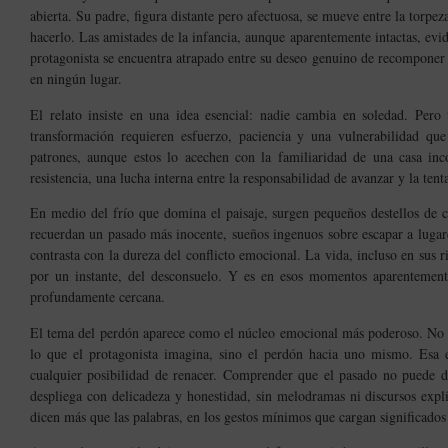
abierta. Su padre, figura distante pero afectuosa, se mueve entre la torpeza
hacerlo. Las amistades de la infancia, aunque aparentemente intactas, evid
protagonista se encuentra atrapado entre su deseo genuino de recomponer 
en ningún lugar.
El relato insiste en una idea esencial: nadie cambia en soledad. Pero
transformación requieren esfuerzo, paciencia y una vulnerabilidad que
patrones, aunque estos lo acechen con la familiaridad de una casa i
resistencia, una lucha interna entre la responsabilidad de avanzar y la tent
En medio del frío que domina el paisaje, surgen pequeños destellos de c
recuerdan un pasado más inocente, sueños ingenuos sobre escapar a luga
contrasta con la dureza del conflicto emocional. La vida, incluso en sus 
por un instante, del desconsuelo. Y es en esos momentos aparentemente 
profundamente cercana.
El tema del perdón aparece como el núcleo emocional más poderoso. No el
lo que el protagonista imagina, sino el perdón hacia uno mismo. Esa e
cualquier posibilidad de renacer. Comprender que el pasado no puede de
despliega con delicadeza y honestidad, sin melodramas ni discursos explíc
dicen más que las palabras, en los gestos mínimos que cargan significado