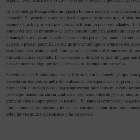
El cortometraje trabaja sobre un registro humorístico pero no intenta subra
intención. Su principal sostén son los diálogos y los imprevistos, si bien f
segundos que los primeros que a veces se tornan un poco redundantes. La f
sonido del tren en momentos de cierta tensión dramática genera un juego co
inmanejable, e interrumpe en los planes de los personajes: pone un freno ah
quieren o pueden parar. Es en este mismo sentido que la irrupción del pers
es más que pertinente para el humor porque subvierte el clima necesario pa
trastabilla con lo esperado. En sus escenas el director se permite jugar más
otros momentos, algo que deja al espectador deseando un poco más.
Se evidencia en Taratuto una búsqueda formal con la comedia ya que tiene 
necesita sus tiempos, se nutre de lo absurdo, lo inesperado, la sorpresa y la
prometedor su trabajo porque logra aprovechar momentos muy convincentes 
personajes tienen que chocar contra sus prejuicios, roles de género, inseguri
primeras citas siempre ponen en tensión. En tanto el cortometraje negocia
limitaciones de producción y de técnica, consigue contar de un modo amen
sobre las vicisitudes del romance y las relaciones.