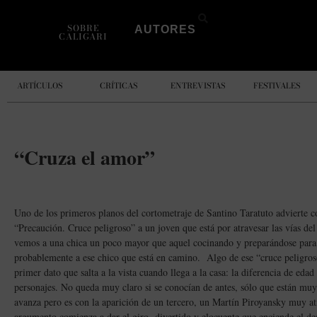
SOBRE
AUTORES
CALIGARI
ARTÍCULOS
CRÍTICAS
ENTREVISTAS
FESTIVALES
“Cruza el amor”
Uno de los primeros planos del cortometraje de Santino Taratuto advierte c
“Precaución. Cruce peligroso” a un joven que está por atravesar las vías del
vemos a una chica un poco mayor que aquel cocinando y preparándose para r
probablemente a ese chico que está en camino. Algo de ese “cruce peligroso
primer dato que salta a la vista cuando llega a la casa: la diferencia de eda
personajes. No queda muy claro si se conocían de antes, sólo que están muy
avanza pero es con la aparición de un tercero, un Martín Piroyansky muy at
argumento comienza a dar el giro divertido y elocuente que enciende el de