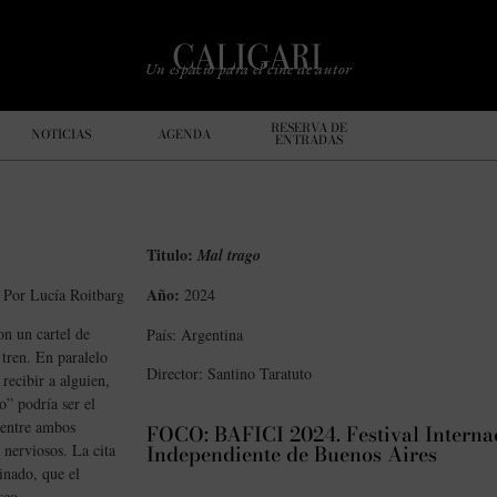
Un espacio para el cine de autor
RESERVA DE
NOTICIAS
AGENDA
ENTRADAS
Titulo:
Mal trago
Año:
Por Lucía Roitbarg
2024
on un cartel de
País: Argentina
 tren. En paralelo
Director: Santino Taratuto
ecibir a alguien,
” podría ser el
d entre ambos
FOCO: BAFICI 2024. Festival Interna
Independiente de Buenos Aires
 nerviosos. La cita
inado, que el
seo.