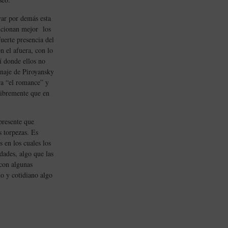
yar por demás esta
uncionan mejor los
uerte presencia del
n el afuera, con lo
í donde ellos no
onaje de Piroyansky
ra “el romance” y
 libremente que en
presente que
s torpezas. Es
en los cuales los
dades, algo que las
 con algunas
o y cotidiano algo