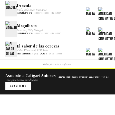
Dracula
×
Radu Jude, 2025, Rumania
Caligari Autores
· Dos proyecciones · Malba Cine
Magalhaes
×
Lav Diaz, 2025, Portugal
Caligari Autores
· Dos proyecciones · Malba Cine
El sabor de las cerezas
×
Abbas Kiarostami, 1997, Irán
American Cinemateque at Caligari
· Única · Gaumont
Fechas y horarios a confirmar
Asociate a Caligari Autores
Proyecciones
Acceso web ilimitado
Newsletter
Y más
Un espacio para el cine de autor
Asociarme