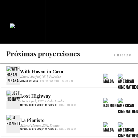
Próximas proyecciones
Cine de autor
With Hasan in Gaza
×
Kamal Aljafari, 2025, Palestina
Caligari Autores
· Dos proyecciones · Malba Cine
Lost Highway
×
David Lynch, 1997, Estados Unidos
American Cinemateque at Caligari
· Única · Gaumont
La Pianiste
×
Michael Haneke, 2001, Francia
American Cinemateque at Caligari
· Única · Gaumont