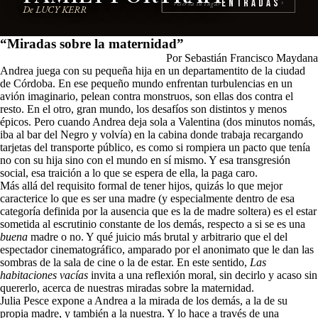
Entradas
reserva tu lugar
›
De LUCY KERR
“Miradas sobre la maternidad”
Por Sebastián Francisco Maydana
Andrea juega con su pequeña hija en un departamentito de la ciudad
de Córdoba. En ese pequeño mundo enfrentan turbulencias en un
avión imaginario, pelean contra monstruos, son ellas dos contra el
resto. En el otro, gran mundo, los desafíos son distintos y menos
épicos. Pero cuando Andrea deja sola a Valentina (dos minutos nomás,
iba al bar del Negro y volvía) en la cabina donde trabaja recargando
tarjetas del transporte público, es como si rompiera un pacto que tenía
no con su hija sino con el mundo en sí mismo. Y esa transgresión
social, esa traición a lo que se espera de ella, la paga caro.
Más allá del requisito formal de tener hijos, quizás lo que mejor
caracterice lo que es ser una madre (y especialmente dentro de esa
categoría definida por la ausencia que es la de madre soltera) es el estar
sometida al escrutinio constante de los demás, respecto a si se es una
buena
madre o no. Y qué juicio más brutal y arbitrario que el del
espectador cinematográfico, amparado por el anonimato que le dan las
sombras de la sala de cine o la de estar. En este sentido,
Las
habitaciones vacías
invita a una reflexión moral, sin decirlo y acaso sin
quererlo, acerca de nuestras miradas sobre la maternidad.
Julia Pesce expone a Andrea a la mirada de los demás, a la de su
propia madre, y también a la nuestra. Y lo hace a través de una