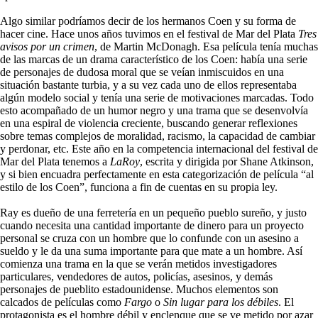
Algo similar podríamos decir de los hermanos Coen y su forma de
hacer cine. Hace unos años tuvimos en el festival de Mar del Plata
Tres
avisos por un crimen
, de Martin McDonagh. Esa película tenía muchas
de las marcas de un drama característico de los Coen: había una serie
de personajes de dudosa moral que se veían inmiscuidos en una
situación bastante turbia, y a su vez cada uno de ellos representaba
algún modelo social y tenía una serie de motivaciones marcadas. Todo
esto acompañado de un humor negro y una trama que se desenvolvía
en una espiral de violencia creciente, buscando generar reflexiones
sobre temas complejos de moralidad, racismo, la capacidad de cambiar
y perdonar, etc. Este año en la competencia internacional del festival de
Mar del Plata tenemos a
LaRoy
, escrita y dirigida por Shane Atkinson,
y si bien encuadra perfectamente en esta categorización de película “al
estilo de los Coen”, funciona a fin de cuentas en su propia ley.
Ray es dueño de una ferretería en un pequeño pueblo sureño, y justo
cuando necesita una cantidad importante de dinero para un proyecto
personal se cruza con un hombre que lo confunde con un asesino a
sueldo y le da una suma importante para que mate a un hombre. Así
comienza una trama en la que se verán metidos investigadores
particulares, vendedores de autos, policías, asesinos, y demás
personajes de pueblito estadounidense. Muchos elementos son
calcados de películas como
Fargo
o
Sin lugar para los débiles
. El
protagonista es el hombre débil y enclenque que se ve metido por azar