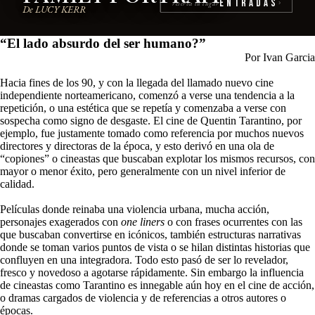
Entradas
reserva tu lugar
›
De LUCY KERR
“El lado absurdo del ser humano?”
Por Ivan Garcia
Hacia fines de los 90, y con la llegada del llamado nuevo cine
independiente norteamericano, comenzó a verse una tendencia a la
repetición, o una estética que se repetía y comenzaba a verse con
sospecha como signo de desgaste. El cine de Quentin Tarantino, por
ejemplo, fue justamente tomado como referencia por muchos nuevos
directores y directoras de la época, y esto derivó en una ola de
“copiones” o cineastas que buscaban explotar los mismos recursos, con
mayor o menor éxito, pero generalmente con un nivel inferior de
calidad.
Películas donde reinaba una violencia urbana, mucha acción,
personajes exagerados con
one liners
o con frases ocurrentes con las
que buscaban convertirse en icónicos, también estructuras narrativas
donde se toman varios puntos de vista o se hilan distintas historias que
confluyen en una integradora. Todo esto pasó de ser lo revelador,
fresco y novedoso a agotarse rápidamente. Sin embargo la influencia
de cineastas como Tarantino es innegable aún hoy en el cine de acción,
o dramas cargados de violencia y de referencias a otros autores o
épocas.