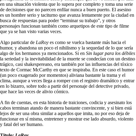
en una situación violenta que lo supera por completo y toma una serie
de decisiones que no parecen enfilar nunca a buen puerto. El asesino
es un hombre serio y taciturno que avanza lentamente por la ciudad en
busca de respuestas para poder “terminar su trabajo”, y otros
personajes funcionan también como arquetipos de este tipo de filme
que ya se han visto varias veces.
Algo particular de
LaRoy
es como se vuelca bastante más hacia el
humor, y abandona un poco el nihilismo y la sequedad de lo que sería
algo de los hermanos ya mencionados. Si en
Sin lugar para los débiles
la seriedad y la inevitabilidad de la muerte se condecían con un destino
trágico, casi shakespereano, era también por las influencias del tóxico
texto de Cormac McCarthy en que se inspiraba. En este caso el humor
(un poco exagerado por momentos) aliviana bastante la trama y el
clima, aunque a veces llega a romper con el registro dramático y entrar
en lo bizarro, sobre todo a partir del personaje del detective privado,
que hace las veces de alivio cómico.
A fin de cuentas, en esta historia de traiciones, codicia y asesinato los
cabos terminan atando de manera bastante convincente, y si bien está
lejos de ser una obra similar a aquellos que imita, no por eso deja de
funcionar en sí misma, entretener y mostrar ese lado absurdo, violento
y fatal del ser humano.
Titulo:
LaRoy