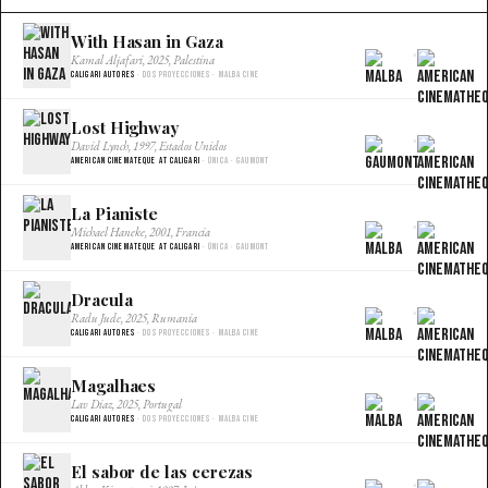
With Hasan in Gaza
×
Kamal Aljafari, 2025, Palestina
Caligari Autores
· Dos proyecciones · Malba Cine
Lost Highway
×
David Lynch, 1997, Estados Unidos
American Cinemateque at Caligari
· Única · Gaumont
La Pianiste
×
Michael Haneke, 2001, Francia
American Cinemateque at Caligari
· Única · Gaumont
Dracula
×
Radu Jude, 2025, Rumania
Caligari Autores
· Dos proyecciones · Malba Cine
Magalhaes
×
Lav Diaz, 2025, Portugal
Caligari Autores
· Dos proyecciones · Malba Cine
El sabor de las cerezas
×