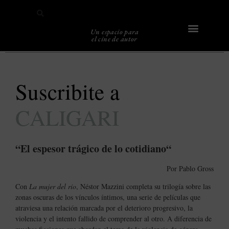
Un espacio para
el cine de autor
Sobre Caligari
Suscribite a
CALIGARI
“El espesor trágico de lo cotidiano
“
Por Pablo Gross
Con
La mujer del río
, Néstor Mazzini completa su trilogía sobre las
zonas oscuras de los vínculos íntimos, una serie de películas que
atraviesa una relación marcada por el deterioro progresivo, la
violencia y el intento fallido de comprender al otro. A diferencia de