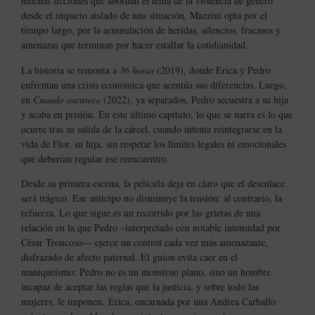
muchas ficciones que abordan el tema de la violencia de género
desde el impacto aislado de una situación, Mazzini opta por el
tiempo largo, por la acumulación de heridas, silencios, fracasos y
amenazas que terminan por hacer estallar la cotidianidad.
La historia se remonta a
36 horas
(2019), donde Erica y Pedro
enfrentan una crisis económica que acentúa sus diferencias. Luego,
en
Cuando oscurece
(2022), ya separados, Pedro secuestra a su hija
y acaba en prisión. En este último capítulo, lo que se narra es lo que
ocurre tras su salida de la cárcel, cuando intenta reintegrarse en la
vida de Flor, su hija, sin respetar los límites legales ni emocionales
que deberían regular ese reencuentro.
Desde su primera escena, la película deja en claro que el desenlace
será trágico. Ese anticipo no disminuye la tensión: al contrario, la
refuerza. Lo que sigue es un recorrido por las grietas de una
relación en la que Pedro –interpretado con notable intensidad por
César Troncoso— ejerce un control cada vez más amenazante,
disfrazado de afecto paternal. El guion evita caer en el
maniqueísmo: Pedro no es un monstruo plano, sino un hombre
incapaz de aceptar las reglas que la justicia, y sobre todo las
mujeres, le imponen. Erica, encarnada por una Andrea Carballo