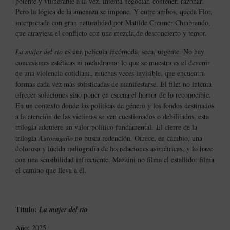
potente y vulnerable a la vez, intenta negociar, contener, razonar.
Pero la lógica de la amenaza se impone. Y entre ambos, queda Flor,
interpretada con gran naturalidad por Matilde Creimer Chiabrando,
que atraviesa el conflicto con una mezcla de desconcierto y temor.
La mujer del río
es una película incómoda, seca, urgente. No hay
concesiones estéticas ni melodrama: lo que se muestra es el devenir
de una violencia cotidiana, muchas veces invisible, que encuentra
formas cada vez más sofisticadas de manifestarse. El film no intenta
ofrecer soluciones sino poner en escena el horror de lo reconocible.
En un contexto donde las políticas de género y los fondos destinados
a la atención de las víctimas se ven cuestionados o debilitados, esta
trilogía adquiere un valor político fundamental. El cierre de la
trilogía
Autoengaño
no busca redención. Ofrece, en cambio, una
dolorosa y lúcida radiografía de las relaciones asimétricas, y lo hace
con una sensibilidad infrecuente. Mazzini no filma el estallido: filma
el camino que lleva a él.
Titulo:
La mujer del río
Año: 2025