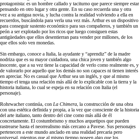
protagonista: es un hombre callado y taciturno que parece siempre estar
pensando en otro lugar y otra gente. En su caso recuerda una y otra
vez a su antigua novia, y lucha contra la realidad volviendo a ella en
recuerdos, buscándola para verla una vez más. Arthur es un dispositivo
para conseguir sustento económico para sus compañeros, y también un
peón a ser explotado por los ricos que luego consiguen estas
antigüedades que ellos desentierran para vender por millones, de los
que ellos solo ven monedas.
Sin embargo, conoce a Italia, la ayudante y “aprendiz” de la madre
nodriza que es su mayor cuidadora, una chica joven y también algo
inocente, que a su vez tiene la capacidad de verlo como realmente es, y
de valorarlo por aquello que los demás no son capaces ni tienen interés
en apreciar. No es casual que Arthur sea un inglés, y que al mismo
tiempo el tenga una relación más allá de lo explicable con la tierra y la
historia italiana, lo cual se espeja en su relación con Italia (el
personaje).
Rohrwacher continúa, con
La Chimera
, la construcción de una obra
con una estética definida y propia, a la vez que consciente de la historia
del arte italiano, tanto dentro del cine como más allá de él
concretamente. El costumbrismo y muchos arquetipos que pueden
rastrearse hasta el neorrealismo más cercano a Pavese. Sus personajes
pertenecen a este mundo anclado en una realidad precaria pero
universal, mientras que al mismo tiempo poseen algo que los