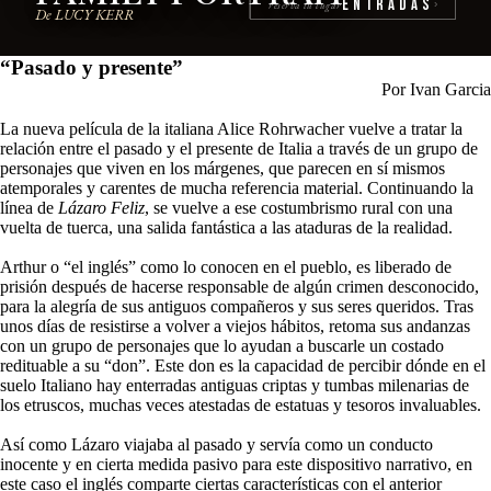
Entradas
reserva tu lugar
›
De LUCY KERR
“Pasado y presente”
Por
Ivan Garcia
La nueva película de la italiana Alice Rohrwacher vuelve a tratar la
relación entre el pasado y el presente de Italia a través de un grupo de
personajes que viven en los márgenes, que parecen en sí mismos
atemporales y carentes de mucha referencia material. Continuando la
línea de
Lázaro Feliz
, se vuelve a ese costumbrismo rural con una
vuelta de tuerca, una salida fantástica a las ataduras de la realidad.
Arthur o “el inglés” como lo conocen en el pueblo, es liberado de
prisión después de hacerse responsable de algún crimen desconocido,
para la alegría de sus antiguos compañeros y sus seres queridos. Tras
unos días de resistirse a volver a viejos hábitos, retoma sus andanzas
con un grupo de personajes que lo ayudan a buscarle un costado
redituable a su “don”. Este don es la capacidad de percibir dónde en el
suelo Italiano hay enterradas antiguas criptas y tumbas milenarias de
los etruscos, muchas veces atestadas de estatuas y tesoros invaluables.
Así como Lázaro viajaba al pasado y servía como un conducto
inocente y en cierta medida pasivo para este dispositivo narrativo, en
este caso el inglés comparte ciertas características con el anterior