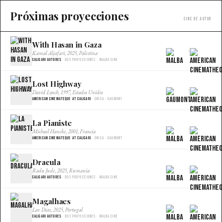
Próximas proyecciones
Cine de autor
With Hasan in Gaza
×
Kamal Aljafari, 2025, Palestina
Caligari Autores
· Dos proyecciones · Malba Cine
Lost Highway
×
David Lynch, 1997, Estados Unidos
American Cinemateque at Caligari
· Única · Gaumont
La Pianiste
×
Michael Haneke, 2001, Francia
American Cinemateque at Caligari
· Única · Gaumont
Dracula
×
Radu Jude, 2025, Rumania
Caligari Autores
· Dos proyecciones · Malba Cine
Magalhaes
×
Lav Diaz, 2025, Portugal
Caligari Autores
· Dos proyecciones · Malba Cine