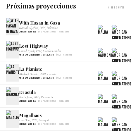
Próximas proyecciones
Cine de autor
With Hasan in Gaza
×
Kamal Aljafari, 2025, Palestina
Caligari Autores
· Dos proyecciones · Malba Cine
Lost Highway
×
David Lynch, 1997, Estados Unidos
American Cinemateque at Caligari
· Única · Gaumont
La Pianiste
×
Michael Haneke, 2001, Francia
American Cinemateque at Caligari
· Única · Gaumont
Dracula
×
Radu Jude, 2025, Rumania
Caligari Autores
· Dos proyecciones · Malba Cine
Magalhaes
×
Lav Diaz, 2025, Portugal
Caligari Autores
· Dos proyecciones · Malba Cine