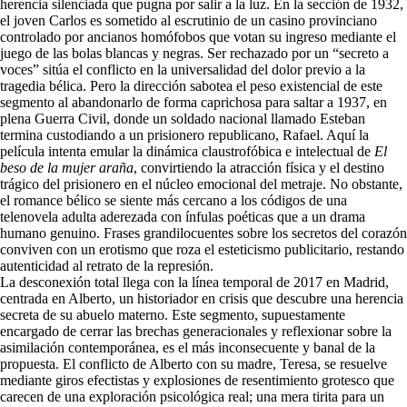
herencia silenciada que pugna por salir a la luz. En la sección de 1932,
el joven Carlos es sometido al escrutinio de un casino provinciano
controlado por ancianos homófobos que votan su ingreso mediante el
juego de las bolas blancas y negras. Ser rechazado por un “secreto a
voces” sitúa el conflicto en la universalidad del dolor previo a la
tragedia bélica. Pero la dirección sabotea el peso existencial de este
segmento al abandonarlo de forma caprichosa para saltar a 1937, en
plena Guerra Civil, donde un soldado nacional llamado Esteban
termina custodiando a un prisionero republicano, Rafael. Aquí la
película intenta emular la dinámica claustrofóbica e intelectual de
El
beso de la mujer araña
, convirtiendo la atracción física y el destino
trágico del prisionero en el núcleo emocional del metraje. No obstante,
el romance bélico se siente más cercano a los códigos de una
telenovela adulta aderezada con ínfulas poéticas que a un drama
humano genuino. Frases grandilocuentes sobre los secretos del corazón
conviven con un erotismo que roza el esteticismo publicitario, restando
autenticidad al retrato de la represión.
La desconexión total llega con la línea temporal de 2017 en Madrid,
centrada en Alberto, un historiador en crisis que descubre una herencia
secreta de su abuelo materno. Este segmento, supuestamente
encargado de cerrar las brechas generacionales y reflexionar sobre la
asimilación contemporánea, es el más inconsecuente y banal de la
propuesta. El conflicto de Alberto con su madre, Teresa, se resuelve
mediante giros efectistas y explosiones de resentimiento grotesco que
carecen de una exploración psicológica real; una mera tirita para un