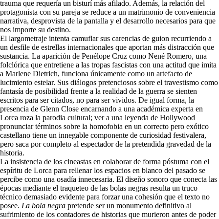
trauma que requería un bisturí más afilado. Además, la relación del
protagonista con su pareja se reduce a un matrimonio de conveniencia
narrativa, desprovista de la pantalla y el desarrollo necesarios para que
nos importe su destino.
El largometraje intenta camuflar sus carencias de guion recurriendo a
un desfile de estrellas internacionales que aportan más distracción que
sustancia. La aparición de Penélope Cruz como Nené Romero, una
folclórica que entretiene a las tropas fascistas con una actitud que imita
a Marlene Dietrich, funciona únicamente como un artefacto de
lucimiento estelar. Sus diálogos pretenciosos sobre el travestismo como
fantasía de posibilidad frente a la realidad de la guerra se sienten
escritos para ser citados, no para ser vividos. De igual forma, la
presencia de Glenn Close encarnando a una académica experta en
Lorca roza la parodia cultural; ver a una leyenda de Hollywood
pronunciar términos sobre la homofobia en un correcto pero exótico
castellano tiene un innegable componente de curiosidad festivalera,
pero saca por completo al espectador de la pretendida gravedad de la
historia.
La insistencia de los cineastas en colaborar de forma póstuma con el
espíritu de Lorca para rellenar los espacios en blanco del pasado se
percibe como una osadía innecesaria. El diseño sonoro que conecta las
épocas mediante el traqueteo de las bolas negras resulta un truco
técnico demasiado evidente para forzar una cohesión que el texto no
posee.
La bola negra
pretende ser un monumento definitivo al
sufrimiento de los contadores de historias que murieron antes de poder