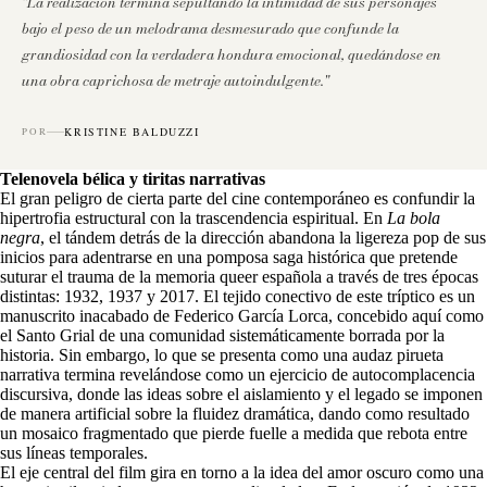
"La realización termina sepultando la intimidad de sus personajes
bajo el peso de un melodrama desmesurado que confunde la
grandiosidad con la verdadera hondura emocional, quedándose en
una obra caprichosa de metraje autoindulgente."
KRISTINE BALDUZZI
POR
Telenovela bélica y tiritas narrativas
El gran peligro de cierta parte del cine contemporáneo es confundir la
hipertrofia estructural con la trascendencia espiritual. En
La bola
negra
, el tándem detrás de la dirección abandona la ligereza pop de sus
inicios para adentrarse en una pomposa saga histórica que pretende
suturar el trauma de la memoria queer española a través de tres épocas
distintas: 1932, 1937 y 2017. El tejido conectivo de este tríptico es un
manuscrito inacabado de Federico García Lorca, concebido aquí como
el Santo Grial de una comunidad sistemáticamente borrada por la
historia. Sin embargo, lo que se presenta como una audaz pirueta
narrativa termina revelándose como un ejercicio de autocomplacencia
discursiva, donde las ideas sobre el aislamiento y el legado se imponen
de manera artificial sobre la fluidez dramática, dando como resultado
un mosaico fragmentado que pierde fuelle a medida que rebota entre
sus líneas temporales.
El eje central del film gira en torno a la idea del amor oscuro como una