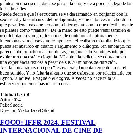
plantea en una escena dada se pasa a la otra, y de a poco se aleja de las
ideas iniciales.
Puede decirse que la estructura se va desarmando en conjunto con la
seguridad y la confianza del protagonista, y que entonces mucho de lo
que pasa tiene más que ver con lo interno que con lo que efectivamente
se plantea como “realista”. De la mano de esto puede venir también el
uso del blanco y negro, los cortes de continuidad notoriamente
intencionales, recursos que rompen con el realismo más allá de lo que
pueda ser absurdo en cuanto a argumento o diálogos. Sin embargo, no
parece haber mucho más por detrás, ninguna cabeza interesante por
explorar o una estética lograda. Más bien la película se convierte en
una experiencia tediosa a pesar de sus 70 minutos de duración.
Acá la llamaríamos una peli “festivalera”, lamentablemente no en el
buen sentido. Y no faltaría alguno que se esforzara por relacionarla con
Lynch, la nouvelle vague o el dogma. A veces no hace falta tal
esfuerzo y podemos pasar a otra cosa.
Titulo:
It Is Lit
Año:
2024
País: Suecia
Director: Viktor Israel Strand
FOCO: IFFR 2024. FESTIVAL
INTERNACIONAL DE CINE DE