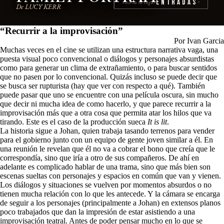
Entradas
reserva tu lugar
›
De LUCY KERR
“Recurrir a la improvisación”
Por Ivan Garcia
Muchas veces en el cine se utilizan una estructura narrativa vaga, una
puesta visual poco convencional o diálogos y personajes absurdistas
como para generar un clima de extrañamiento, o para buscar sentidos
que no pasen por lo convencional. Quizás incluso se puede decir que
se busca ser rupturista (hay que ver con respecto a qué). También
puede pasar que uno se encuentre con una película oscura, sin mucho
que decir ni mucha idea de como hacerlo, y que parece recurrir a la
improvisación más que a otra cosa que permita atar los hilos que va
tirando. Este es el caso de la producción sueca
It is lit
.
La historia sigue a Johan, quien trabaja tasando terrenos para vender
para el gobierno junto con un equipo de gente joven similar a él. En
una reunión le revelan que él no va a cobrar el bono que creía que le
correspondía, sino que iría a otro de sus compañeros. De ahí en
adelante es complicado hablar de una trama, sino que más bien son
escenas sueltas con personajes y espacios en común que van y vienen.
Los diálogos y situaciones se vuelven por momentos absurdos o no
tienen mucha relación con lo que les antecede. Y la cámara se encarga
de seguir a los personajes (principalmente a Johan) en extensos planos
poco trabajados que dan la impresión de estar asistiendo a una
improvisación teatral. Antes de poder pensar mucho en lo que se