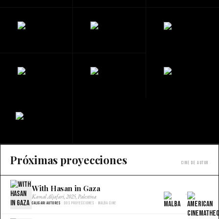
Próximas proyecciones
Cine de autor
With Hasan in Gaza
×
Kamal Aljafari, 2025, Palestina
Caligari Autores
· Dos proyecciones · Malba Cine