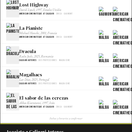
Lost Highway
×
David Lynch, 1997, Estados Unidos
American Cinemateque at Caligari
· Única · Gaumont
La Pianiste
×
Michael Haneke, 2001, Francia
American Cinemateque at Caligari
· Única · Gaumont
Dracula
×
Radu Jude, 2025, Rumania
Caligari Autores
· Dos proyecciones · Malba Cine
Magalhaes
×
Lav Diaz, 2025, Portugal
Caligari Autores
· Dos proyecciones · Malba Cine
El sabor de las cerezas
×
Abbas Kiarostami, 1997, Irán
American Cinemateque at Caligari
· Única · Gaumont
Fechas y horarios a confirmar
Asociate a Caligari Autores