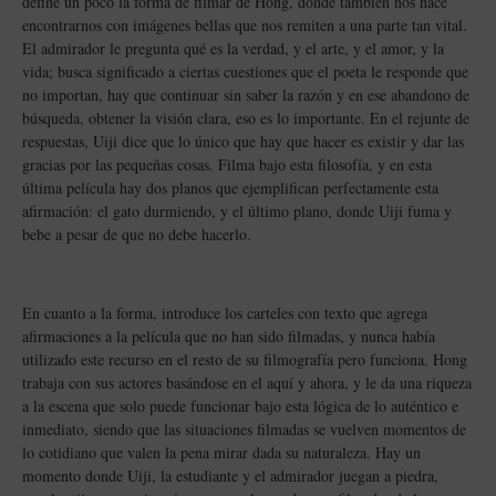
define un poco la forma de filmar de Hong, donde también nos hace
encontrarnos con imágenes bellas que nos remiten a una parte tan vital.
El admirador le pregunta qué es la verdad, y el arte, y el amor, y la
vida; busca significado a ciertas cuestiones que el poeta le responde que
no importan, hay que continuar sin saber la razón y en ese abandono de
búsqueda, obtener la visión clara, eso es lo importante. En el rejunte de
respuestas, Uiji dice que lo único que hay que hacer es existir y dar las
gracias por las pequeñas cosas. Filma bajo esta filosofía, y en esta
última película hay dos planos que ejemplifican perfectamente esta
afirmación: el gato durmiendo, y el último plano, donde Uiji fuma y
bebe a pesar de que no debe hacerlo.
En cuanto a la forma, introduce los carteles con texto que agrega
afirmaciones a la película que no han sido filmadas, y nunca había
utilizado este recurso en el resto de su filmografía pero funciona. Hong
trabaja con sus actores basándose en el aquí y ahora, y le da una riqueza
a la escena que solo puede funcionar bajo esta lógica de lo auténtico e
inmediato, siendo que las situaciones filmadas se vuelven momentos de
lo cotidiano que valen la pena mirar dada su naturaleza. Hay un
momento donde Uiji, la estudiante y el admirador juegan a piedra,