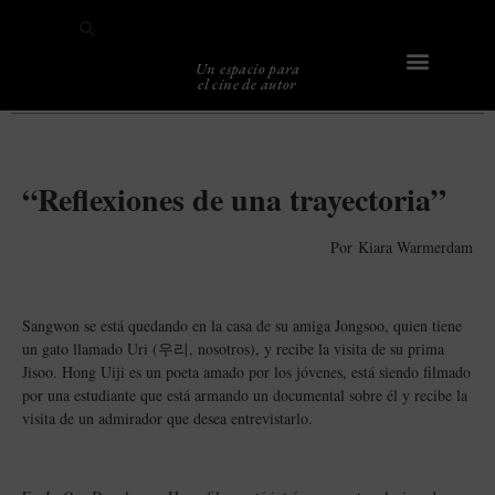
Un espacio para
el cine de autor
Sobre Caligari
“Reflexiones de una trayectoria
”
Por
Kiara Warmerdam
Sangwon se está quedando en la casa de su amiga Jongsoo, quien tiene
un gato llamado Uri (우리, nosotros), y recibe la visita de su prima
Jisoo. Hong Uiji es un poeta amado por los jóvenes, está siendo filmado
por una estudiante que está armando un documental sobre él y recibe la
visita de un admirador que desea entrevistarlo.