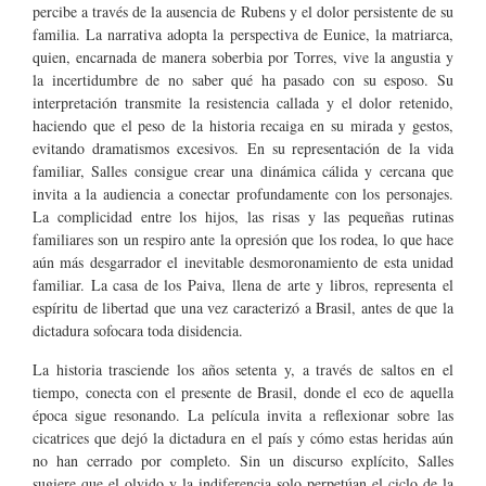
percibe a través de la ausencia de Rubens y el dolor persistente de su
familia. La narrativa adopta la perspectiva de Eunice, la matriarca,
quien, encarnada de manera soberbia por Torres, vive la angustia y
la incertidumbre de no saber qué ha pasado con su esposo. Su
interpretación transmite la resistencia callada y el dolor retenido,
haciendo que el peso de la historia recaiga en su mirada y gestos,
evitando dramatismos excesivos. En su representación de la vida
familiar, Salles consigue crear una dinámica cálida y cercana que
invita a la audiencia a conectar profundamente con los personajes.
La complicidad entre los hijos, las risas y las pequeñas rutinas
familiares son un respiro ante la opresión que los rodea, lo que hace
aún más desgarrador el inevitable desmoronamiento de esta unidad
familiar. La casa de los Paiva, llena de arte y libros, representa el
espíritu de libertad que una vez caracterizó a Brasil, antes de que la
dictadura sofocara toda disidencia.
La historia trasciende los años setenta y, a través de saltos en el
tiempo, conecta con el presente de Brasil, donde el eco de aquella
época sigue resonando. La película invita a reflexionar sobre las
cicatrices que dejó la dictadura en el país y cómo estas heridas aún
no han cerrado por completo. Sin un discurso explícito, Salles
sugiere que el olvido y la indiferencia solo perpetúan el ciclo de la