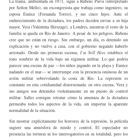
La trama, ambientada en 1971, sigue a Rubens Paiva (interpretado
por Selton Mello), un excongresista que trabaja como ingeniero, su
esposa Eunice (Fernanda Torres), y sus cinco hijos. Ante el
endurecimiento de la dictadura, los padres deciden enviar a su hija
mayor, Vera (Valentina Herszage), a Londres, mientras el resto de la
familia se queda en Río de Janeiro. A pesar de los peligros, Rubens
cree que no están en riesgo. Sin embargo, un día, es detenido sin
explicación y no vuelve a casa, con el gobierno negando haberlo
arrestado. Desde sus primeras escenas,
I’m Still Here
establece el
tono sombrío de la vida bajo un régimen militar. Lo que podría
parecer una escena de paz —los niños jugando en la playa y Eunice
nadando en el mar— se interrumpe con la presencia ominosa de un
avión militar sobrevolando la costa de Río. La represión es
constante en esta cotidianidad distorsionada: en otra escena, Vera y
sus amigos son detenidos violentamente en un puesto de control
militar. Salles consigue retratar cómo la amenaza de la dictadura
permeaba todos los aspectos de la vida, sin importar la aparente
normalidad de la situación.
Sin mostrar explícitamente los horrores de la represión, la película
sugiere una atmósfera de miedo y control. El espectador no
presencia las torturas ni los interrogatorios en su totalidad, pero los