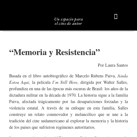
Un espacio para
el cine de autor
Sobre Caligari
“Memoria y Resistencia”
Por Laura Santos
Basada en el libro autobiográfico de Marcelo Rubens Paiva,
Ainda
Estou Aqui
, la película
I’m Still Here
, dirigida por Walter Salles,
profundiza en una de las épocas más oscuras de Brasil: los años de la
dictadura militar en la década de 1970. La historia sigue a la familia
Paiva, afectada trágicamente por las desapariciones forzadas y la
violencia estatal. A través de su enfoque en esta familia, Salles
construye un relato conmovedor y melancólico que se une a la
tradición del cine sudamericano al explorar la memoria y la historia
de los países que sufrieron regímenes autoritarios.