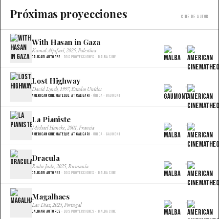
Próximas proyecciones
Cine de autor
With Hasan in Gaza
×
Kamal Aljafari, 2025, Palestina
Caligari Autores
· Dos proyecciones · Malba Cine
Lost Highway
×
David Lynch, 1997, Estados Unidos
American Cinemateque at Caligari
· Única · Gaumont
La Pianiste
×
Michael Haneke, 2001, Francia
American Cinemateque at Caligari
· Única · Gaumont
Dracula
×
Radu Jude, 2025, Rumania
Caligari Autores
· Dos proyecciones · Malba Cine
Magalhaes
×
Lav Diaz, 2025, Portugal
Caligari Autores
· Dos proyecciones · Malba Cine