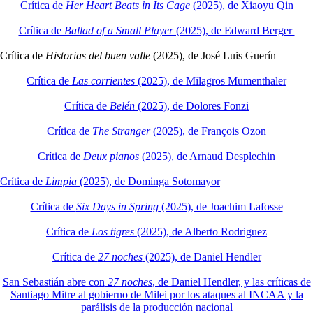
Crítica de
Her Heart Beats in Its Cage
(2025), de Xiaoyu Qin
Crítica de
Ballad of a Small Player
(2025), de Edward Berger
Crítica de
Historias del buen valle
(2025), de José Luis Guerín
Crítica de
Las corrientes
(2025), de Milagros Mumenthaler
Crítica de
Belén
(2025), de Dolores Fonzi
Crítica de
The Stranger
(2025), de François Ozon
Crítica de
Deux pianos
(2025), de Arnaud Desplechin
Crítica de
Limpia
(2025), de Dominga Sotomayor
Crítica de
Six Days in Spring
(2025), de Joachim Lafosse
Crítica de
Los tigres
(2025), de Alberto Rodriguez
Crítica de
27 noches
(2025), de Daniel Hendler
San Sebastián abre con
27 noches
, de Daniel Hendler, y las críticas de
Santiago Mitre al gobierno de Milei por los ataques al INCAA y la
parálisis de la producción nacional