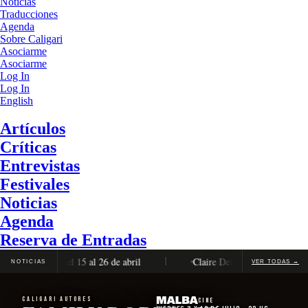
Noticias
Traducciones
Agenda
Sobre Caligari
Asociarme
Asociarme
Log In
Log In
English
Artículos
Críticas
Entrevistas
Festivales
Noticias
Agenda
Reserva de Entradas
n completa, del 15 al 26 de abril
Claire Denis será distinguida c
NOTICIAS
VER TODAS →
CALIGARI AUTORES
Cine