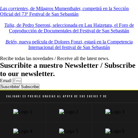
Las corrientes
, de Milagros Mumenthaler, competirá en la Sección
Oficial del 73º Festival de San Sebastián
Talia
, de Pedro Speroni, seleccionada en Lau Haizetara, el Foro de
Coproducción de Documentales del Festival de San Sebastián
Belén
, nueva película de Dolores Fonzi, estará en la Competencia
Internacional del festival de San Sebastián
Recibe todas las novedades / Receive all the latest news.
Suscribite a nuestro Newsletter / Subscribe
to our newsletter.
Email
Suscribite/ Subscribe
Caligari es posible gracias al apoyo de sus socios y de