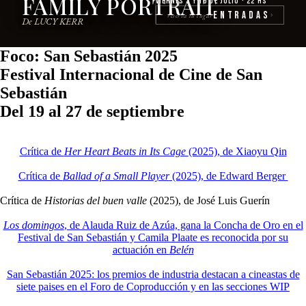
FAMILY PORTRAIT
Viernes 3 y 10 de julio · 22 hs
Entradas
reserva tu lugar
›
De LUCY KERR
Foco: San Sebastián 2025
Festival Internacional de Cine de San
Sebastián
Del 19 al 27 de septiembre
Crítica de
Her Heart Beats in Its Cage
(2025), de Xiaoyu Qin
Crítica de
Ballad of a Small Player
(2025), de Edward Berger
Crítica de
Historias del buen valle
(2025), de José Luis Guerín
Los domingos
, de Alauda Ruiz de Azúa, gana la Concha de Oro en el
Festival de San Sebastián y Camila Plaate es reconocida por su
actuación en
Belén
San Sebastián 2025: los premios de industria destacan a cineastas de
siete paises en el Foro de Coproducción y en las secciones WIP