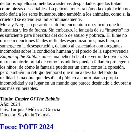
de todos aquellos sometidos a sistemas despiadados que los tratan
como piezas descartables. La película muestra cómo la explotación no
solo daña a los seres humanos, sino también a los animales, como si la
crueldad se extendiera indiscriminadamente.
Musa y Nergis, a pesar de su dolor, encuentran un vínculo que los
humaniza y les da fuerza. Sin embargo, la fantasía de su “imperio” no
es suficiente para liberarlos del ciclo de abuso y pobreza. El filme no
ofrece redenciones fáciles ni finales esperanzadores; más bien, se
sumerge en la desesperación, dejando al espectador con preguntas
incómodas sobre la condición humana y el precio de la supervivencia.
Empire of the Rabbits
no es una película fácil de ver ni de olvidar. Es
un recordatorio brutal de cómo los adultos pueden fallar en proteger a
los niños, de cómo la fantasía puede ser un arma contra la opresión,
pero también un refugio temporal que nunca desafía del todo la
realidad. Una obra que desafía al público a confrontar su propia
incomodidad y su lugar en un mundo que parece destinado a devorar a
sus más vulnerables.
Titulo:
Empire Of The Rabbits
Año: 2024
País: Turquía / México / Croacia
Director: Seyfettin Tokmak
Foco: POFF 2024