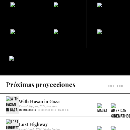
Próximas proyecciones
Cine de autor
With Hasan in Gaza
×
Kamal Aljafari, 2025, Palestina
Caligari Autores
· Dos proyecciones · Malba Cine
Lost Highway
×
David Lynch, 1997, Estados Unidos