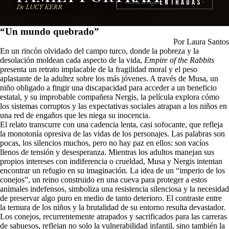
Entradas
reserva tu lugar
›
De LUCY KERR
“Un mundo quebrado”
Por Laura Santos
En un rincón olvidado del campo turco, donde la pobreza y la
desolación moldean cada aspecto de la vida,
Empire of the Rabbits
presenta un retrato implacable de la fragilidad moral y el peso
aplastante de la adultez sobre los más jóvenes. A través de Musa, un
niño obligado a fingir una discapacidad para acceder a un beneficio
estatal, y su improbable compañera Nergis, la película explora cómo
los sistemas corruptos y las expectativas sociales atrapan a los niños en
una red de engaños que les niega su inocencia.
El relato transcurre con una cadencia lenta, casi sofocante, que refleja
la monotonía opresiva de las vidas de los personajes. Las palabras son
pocas, los silencios muchos, pero no hay paz en ellos: son vacíos
llenos de tensión y desesperanza. Mientras los adultos manejan sus
propios intereses con indiferencia o crueldad, Musa y Nergis intentan
encontrar un refugio en su imaginación. La idea de un “imperio de los
conejos”, un reino construido en una cueva para proteger a estos
animales indefensos, simboliza una resistencia silenciosa y la necesidad
de preservar algo puro en medio de tanto deterioro. El contraste entre
la ternura de los niños y la brutalidad de su entorno resulta devastador.
Los conejos, recurrentemente atrapados y sacrificados para las carreras
de sabuesos, reflejan no solo la vulnerabilidad infantil, sino también la