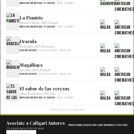
American Cinemateque at Caligari
· Única · Gaumont
La Pianiste
×
Michael Haneke, 2001, Francia
American Cinemateque at Caligari
· Única · Gaumont
Dracula
×
Radu Jude, 2025, Rumania
Caligari Autores
· Dos proyecciones · Malba Cine
Magalhaes
×
Lav Diaz, 2025, Portugal
Caligari Autores
· Dos proyecciones · Malba Cine
El sabor de las cerezas
×
Abbas Kiarostami, 1997, Irán
American Cinemateque at Caligari
· Única · Gaumont
Fechas y horarios a confirmar
Asociate a Caligari Autores
Proyecciones
Acceso web ilimitado
Newsletter
Y más
Un espacio para el cine de autor