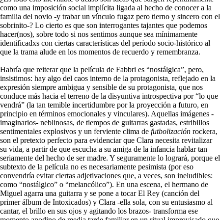
como una imposición social implícita ligada al hecho de conocer a la
familia del novio -y trabar un vínculo fugaz pero tierno y sincero con el
sobrinito-? Lo cierto es que son interrogantes tajantes que podemos
hacer(nos), sobre todo si nos sentimos aunque sea mínimamente
identificadxs con ciertas características del período socio-histórico al
que la trama alude en los momentos de recuerdo y remembranza.
Habría que reiterar que la película de Fabbri es “nostálgica”, pero,
insistimos: hay algo del caos interno de la protagonista, reflejado en la
expresión siempre ambigua y sensible de su protagonista, que nos
conduce más hacia el terreno de la disyuntiva introspectiva por “lo que
vendrá” (la tan temible incertidumbre por la proyección a futuro, en
principio en términos emocionales y vinculares). Aquellas imágenes -
imaginarios- neblinosas, de tiempos de guitarras gastadas, estribillos
sentimentales explosivos y un ferviente clima de
futbolización
rockera,
son el pretexto perfecto para evidenciar que Clara necesita revitalizar
su vida, a partir de que escucha a su amiga de la infancia hablar tan
seriamente del hecho de ser madre. Y seguramente lo logrará, porque el
subtexto de la película no es necesariamente pesimista (por eso
convendría evitar ciertas adjetivaciones que, a veces, son ineludibles:
como “nostálgico” o “melancólico”). En una escena, el hermano de
Miguel agarra una guitarra y se pone a tocar El Rey (canción del
primer álbum de Intoxicados) y Clara -ella sola, con su entusiasmo al
cantar, el brillo en sus ojos y agitando los brazos- transforma ese
momento anodino de media tarde familiar en un ritual improvisado que