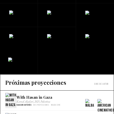
Próximas proyecciones
Cine de autor
With Hasan in Gaza
×
Kamal Aljafari, 2025, Palestina
Caligari Autores
· Dos proyecciones · Malba Cine