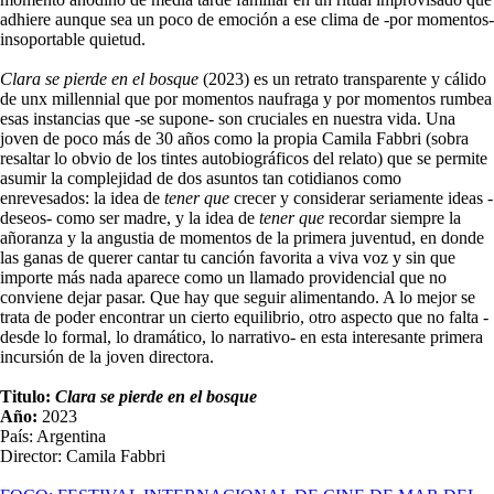
adhiere aunque sea un poco de emoción a ese clima de -por momentos-
insoportable quietud.
Clara se pierde en el bosque
(2023) es un retrato transparente y cálido
de unx millennial que por momentos naufraga y por momentos rumbea
esas instancias que -se supone- son cruciales en nuestra vida. Una
joven de poco más de 30 años como la propia Camila Fabbri (sobra
resaltar lo obvio de los tintes autobiográficos del relato) que se permite
asumir la complejidad de dos asuntos tan cotidianos como
enrevesados: la idea de
tener que
crecer y considerar seriamente ideas -
deseos- como ser madre, y la idea de
tener que
recordar siempre la
añoranza y la angustia de momentos de la primera juventud, en donde
las ganas de querer cantar tu canción favorita a viva voz y sin que
importe más nada aparece como un llamado providencial que no
conviene dejar pasar. Que hay que seguir alimentando. A lo mejor se
trata de poder encontrar un cierto equilibrio, otro aspecto que no falta -
desde lo formal, lo dramático, lo narrativo- en esta interesante primera
incursión de la joven directora.
Titulo:
Clara se pierde en el bosque
Año:
2023
País: Argentina
Director: Camila Fabbri