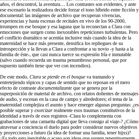
años, el descontrol, la aventura… Los contrastes son evidentes, y ante
ese escenario la realizadora decide forzar el tono híbrido entre ficción y
documental: las imágenes de archivo que recuperan vivencias,
experiencias y hasta escenas de recitales en vivo de los 90-2000,
irrumpen en ese bosque y esa laguna que la reconectan a Clara con
emociones que surgen como inexorables repeticiones turbulentas. Pero
el conflicto dramático se acentúa inclusive más cuando la idea de la
maternidad se hace más presente, densifica los repliegues de su
introspección y la llevan a Clara a confrontar a su novio -y hasta a la
familia de éste-, que casi nunca tuerce su expresión fría e inmutable
(salvo cuando recuerda un trauma penumbroso personal, que por
supuesto también tiene que ver con incendios).
De este modo,
Clara se pierde en el bosque
va tramando y
entretejiendo tópicos y capas de sentido que no reposan en el mero
efecto de contraste
documentalizante
que se genera por la
superposición de material de archivo, con relatos dolientes de mensajes
de audio, y escenas en la casa de campo y alrededores; el tema de la
maternidad complejiza el asunto y hace emerger algunas preguntas: ¿es
posible superar y
exorcizar
realmente esos traumas constitutivos de la
identidad a través de esos registros -Clara lo complementa con
grabaciones de una camarita digital que lleva consigo al viaje-? ¿Cómo
atravesar a conciencia el duelo para poder considerar nuevos objetivos
y proyecciones a futuro (la idea de formar una familia, tener hijxs)?
¿Es todo esto inevitable o acaso son ideas que surgen repentinamente