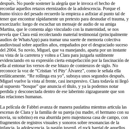
después. No puede sostener la alegría que le invoca el hecho de
recordar aquellos retazos eternizados de la adolescencia. Porque el
humo tóxico del pesado recuerdo la empieza a asfixiar al punto tal de
tener que encontrar rápidamente un pretexto para desnudar el trauma, y
exorcizarlo: luego de escuchar un mensaje de audio de su amiga
Martina, que le comenta algo vinculado con la maternidad, se nos
revela que Clara está recolectando material testimonial (principalmente
audios de WhatsApp) para tramar una suerte de memoria colectiva
audiovisual sobre aquellos años, empañados por el desgraciado suceso
del 2004. Su novio, Miguel, que va manejando, aparta por un instante
su vista de la carretera y voltea a Clara para juzgarla sutilmente
evidenciando en su expresión cierta estupefacción por la fascinación de
ella al entonar los versos de ese hitazo de comienzos de siglo. No
reconoce la voz de “Cristian ‘el Pity’ Álvarez”, como le señala ella
enfáticamente. “Re rollinga era yo”, subraya unos segundos después.
Miguel vuelve la vista al frente, casi inexpresivo. Clara todavía ni llegó
al supuesto “bosque” que anuncia el título, y ya la podemos notar
perdida y desconectada dentro de ese laberinto zigzagueante que son
las relaciones humanas.
La película de Fabbri avanza de manera paulatina mientras articula las
escenas de Clara y la familia de su pareja (su madre, el hermano con su
novia, su sobrino) en esa aburrida pero majestuosa casa de campo, con
fragmentos de registros visuales y sonoros sobre resonancias de la
infancia, la adolescencia, la pasión juvenil, el rock barrial de aquellos