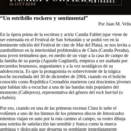
Entradas
reserva tu lugar
›
De LUCY KERR
“
Un estribillo rockero y sentimental
”
Por Juan M. Velis
En la ópera prima de la escritora y actriz Camila Fabbri (que viene de
ser estrenada en el Festival de San Sebastián y se podrá ver en la
inminente edición del Festival de cine de Mar del Plata), se nos invita a
zambullirnos en la interioridad problemática de Clara (Camila Peralta),
una joven treintañera que, en medio de un viaje a la casa de campo de
la familia de su pareja (Agustín Gagliardi), empieza a ser asaltada por
recuerdos brumosos, angustiantes y a la vez nostálgicos de su
adolescencia. Es que la protagonista es sobreviviente de la trágica
noche incendiada del 30 de diciembre de 2004, cuando en el boliche
conocido como República Cromañón murieron casi doscientos jóvenes
que habían ido a escuchar a una de las bandas más populares del
momento (Callejeros), representativa del género del
rock barrial
(o
chabón
).
Por eso, cuando en una de las primeras escenas Clara le sube el
volúmen a uno de los himnos de los primeros discos de
Intoxicados
mientras viajan en auto por la ruta camino al campo, su rostro dibuja
una sonrisa de satisfacción tan sensible y franca como la mueca
ambigua y dislocada que desarma su semblante inmediatamente