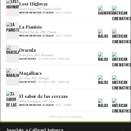
Lost Highway
×
David Lynch, 1997, Estados Unidos
American Cinemateque at Caligari
· Única · Gaumont
La Pianiste
×
Michael Haneke, 2001, Francia
American Cinemateque at Caligari
· Única · Gaumont
Dracula
×
Radu Jude, 2025, Rumania
Caligari Autores
· Dos proyecciones · Malba Cine
Magalhaes
×
Lav Diaz, 2025, Portugal
Caligari Autores
· Dos proyecciones · Malba Cine
El sabor de las cerezas
×
Abbas Kiarostami, 1997, Irán
American Cinemateque at Caligari
· Única · Gaumont
Fechas y horarios a confirmar
Asociate a Caligari Autores