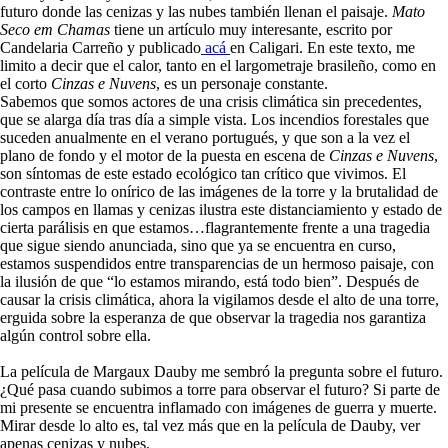
futuro donde las cenizas y las nubes también llenan el paisaje.
Mato
Seco em Chamas
tiene un artículo muy interesante, escrito por
Candelaria Carreño y publicado
acá
en Caligari. En este texto, me
limito a decir que el calor, tanto en el largometraje brasileño, como en
el corto
Cinzas e Nuvens
, es un personaje constante.
Sabemos que somos actores de una crisis climática sin precedentes,
que se alarga día tras día a simple vista. Los incendios forestales que
suceden anualmente en el verano portugués, y que son a la vez el
plano de fondo y el motor de la puesta en escena de
Cinzas e Nuvens
,
son síntomas de este estado ecológico tan crítico que vivimos. El
contraste entre lo onírico de las imágenes de la torre y la brutalidad de
los campos en llamas y cenizas ilustra este distanciamiento y estado de
cierta parálisis en que estamos…flagrantemente frente a una tragedia
que sigue siendo anunciada, sino que ya se encuentra en curso,
estamos suspendidos entre transparencias de un hermoso paisaje, con
la ilusión de que “lo estamos mirando, está todo bien”. Después de
causar la crisis climática, ahora la vigilamos desde el alto de una torre,
erguida sobre la esperanza de que observar la tragedia nos garantiza
algún control sobre ella.
La película de Margaux Dauby me sembró la pregunta sobre el futuro.
¿Qué pasa cuando subimos a torre para observar el futuro? Si parte de
mi presente se encuentra inflamado con imágenes de guerra y muerte.
Mirar desde lo alto es, tal vez más que en la película de Dauby, ver
apenas cenizas y nubes.