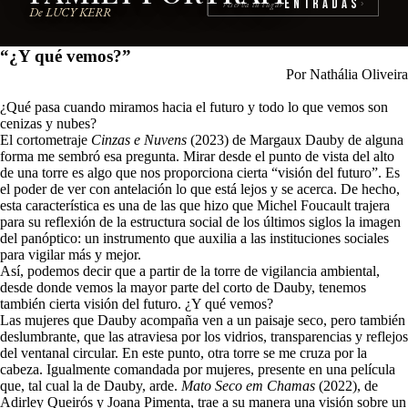
Entradas
reserva tu lugar
›
De LUCY KERR
“¿Y qué vemos?”
Por Nathália Oliveira
¿Qué pasa cuando miramos hacia el futuro y todo lo que vemos son
cenizas y nubes?
El cortometraje
Cinzas e Nuvens
(2023) de Margaux Dauby de alguna
forma me sembró esa pregunta. Mirar desde el punto de vista del alto
de una torre es algo que nos proporciona cierta “visión del futuro”. Es
el poder de ver con antelación lo que está lejos y se acerca. De hecho,
esta característica es una de las que hizo que Michel Foucault trajera
para su reflexión de la estructura social de los últimos siglos la imagen
del panóptico: un instrumento que auxilia a las instituciones sociales
para vigilar más y mejor.
Así, podemos decir que a partir de la torre de vigilancia ambiental,
desde donde vemos la mayor parte del corto de Dauby, tenemos
también cierta visión del futuro. ¿Y qué vemos?
Las mujeres que Dauby acompaña ven a un paisaje seco, pero también
deslumbrante, que las atraviesa por los vidrios, transparencias y reflejos
del ventanal circular. En este punto, otra torre se me cruza por la
cabeza. Igualmente comandada por mujeres, presente en una película
que, tal cual la de Dauby, arde.
Mato Seco em Chamas
(2022), de
Adirley Queirós y Joana Pimenta, trae a su manera una visión sobre un