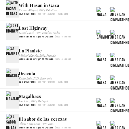
With Hasan in Gaza
×
Kamal Aljafari, 2025, Palestina
Caligari Autores
· Dos proyecciones · Malba Cine
Lost Highway
×
David Lynch, 1997, Estados Unidos
American Cinemateque at Caligari
· Única · Gaumont
La Pianiste
×
Michael Haneke, 2001, Francia
American Cinemateque at Caligari
· Única · Gaumont
Dracula
×
Radu Jude, 2025, Rumania
Caligari Autores
· Dos proyecciones · Malba Cine
Magalhaes
×
Lav Diaz, 2025, Portugal
Caligari Autores
· Dos proyecciones · Malba Cine
El sabor de las cerezas
×
Abbas Kiarostami, 1997, Irán
American Cinemateque at Caligari
· Única · Gaumont