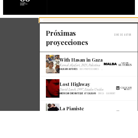
Próximas
Cine de autor
proyecciones
With Hasan in Gaza
×
Kamal Aljafari, 2025, Palestina
Caligari Autores
· Dos proyecciones · Malba Cine
Lost Highway
×
David Lynch, 1997, Estados Unidos
American Cinemateque at Caligari
· Única · Gaumont
La Pianiste
×
Michael Haneke, 2001, Francia
American Cinemateque at Caligari
· Única · Gaumont
Dracula
×