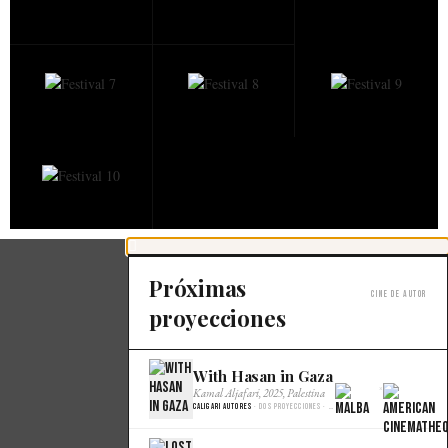
Próximas
Cine de autor
proyecciones
With Hasan in Gaza
×
Kamal Aljafari, 2025, Palestina
Caligari Autores
· Dos proyecciones · Malba Cine