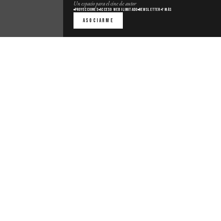
Un espacio para el cine de autor
Proyecciones
Acceso web ilimitado
Newsletter
Y más
Asociarme