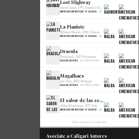
Lost Highway
×
David Lynch, 1997, Estados Unidos
American Cinemateque at Caligari
· Única · Gaumont
La Pianiste
×
Michael Haneke, 2001, Francia
American Cinemateque at Caligari
· Única · Gaumont
Dracula
×
Radu Jude, 2025, Rumania
Caligari Autores
· Dos proyecciones · Malba Cine
Magalhaes
×
Lav Diaz, 2025, Portugal
Caligari Autores
· Dos proyecciones · Malba Cine
El sabor de las cerezas
×
Abbas Kiarostami, 1997, Irán
American Cinemateque at Caligari
· Única · Gaumont
Fechas y horarios a confirmar
Asociate a Caligari Autores