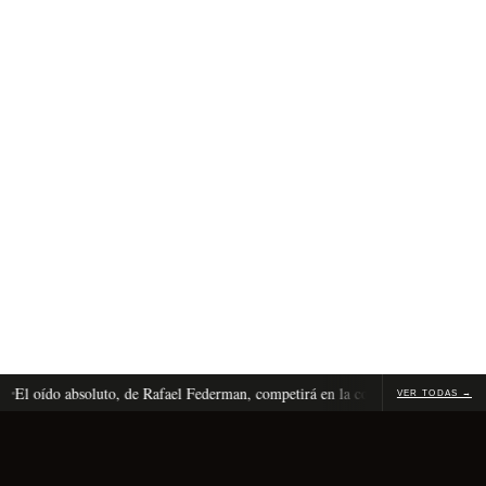
oído absoluto, de Rafael Federman, competirá en la competencia internacional
VER TODAS →