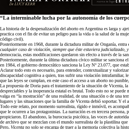
Entr
reserva tu lugar
De LUCY KERR
“La interminable lucha por la autonomía de los cuerpo
La historia de la despenalización del aborto en Argentina es larga y a
practica con el fin de evitar un peligro para la vida o la salud de la 
código civil).
Posteriormente en 1968, durante la dictadura militar de Onganía, entra e
cualquier caso de violación, siempre que éste estuviera judicializado, 
democracia, estas modificaciones quedaron sin efecto a través de la sa
Posteriormente, durante la última dictadura cívico militar se sancion
en 1984, el gobierno democrático sanciona la Ley Nº 23.077, que estab
Aclarar todo esto es necesario, para entender, contextualizar y valorizar
discapacidad cognitiva a quien, tras sufrir una violación intrafamiliar, 
que las leyes se cumplan, en este caso el acceso a un aborto no punible, 
La propuesta de Doria para el tratamiento de la situación de Vicenta, l
despreciables y la inoperancia estatal es brutal. Todo esto no se puede m
valga en “la mostración” de una realidad, de una situación o de una tem
lugares y las situaciones que la familia de Vicenta debió soportar. Y el 
Todo este relato, por momento surrealista, rígido e inmóvil, es acomp
que le ocurren a las protagonistas. La narración es en tercera persona, 
propiciaron. El abandono, la burocracia psicótica, las voces de autori
de archivo que se mezclan con el mundo surrealista de la plastilina que 
Pero,
Vicenta
no solo se encarga de traer a la memoria colectiva la his