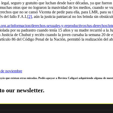
rto legal, seguro y gratuito que luchan desde hace décadas, ya que fuero
a de muchas otras que no lograron la masividad de los medios, cuando se 
erechos que no se cansó Vicenta de pedir para ella, para LMR, para su f
s del fallo F.A.L
[2]
, aún la justicia patriarcal no los brinda sin obstác
org.ar/informacion/derechos-sexuales-y-reproductivos/tus-derechos/inte
da por su padrastro cuando tenía 15 años y su madre recurrió a la Justi
 Justicia de Chubut y recién cuando la joven cursaba la semana 20 de em
tículo 86 del Código Penal de la Nación, permitió la realización del ab
9 de noviembre
poyás que existan otras miradas. Podés apoyar a Revista Caligari adquiriendo alguna de nuest
to our newsletter.