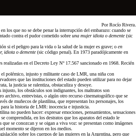
Por Rocío Rivera.
s en los que no se debe penar la interrupción del embarazo: cuando se
tentado contra el pudor cometido sobre
una mujer idiota o demente
(sic
n si el peligro para la vida o la salud de la mujer es grave; o
en
or, idiota o demente
(sic código penal). En 1973 paradójicamente en
ones realizadas en el Decreto Ley Nº 17.567 sancionado en 1968. Recién
n el polémico, injusto y militante caso de LMR, una niña con
ervadores que las instituciones del estado pueden utilizar para no dejar
a, la justicia se ralentiza, obstaculiza y desoye.
injusto, los obstáculos son indignantes, los maltratos son
tro archivo, entrevistas, o algún otro recurso cinematográfico que se
avés de muñecos de plastilina, que representan lxs personajes, los
 para la historia de LMR: inocencia e injusticia.
stilina no pueden hacer: expresar emociones, pensamientos, sensaciones
 se comprendida, en los destratos que los aparatos del estado le
 que se conozcan y se oigan a viva voz: se presentan como imágenes
aquel momento se dijeron en los medios.
gislación sobre los cuerpos de las mujeres en la Argentina, pero que