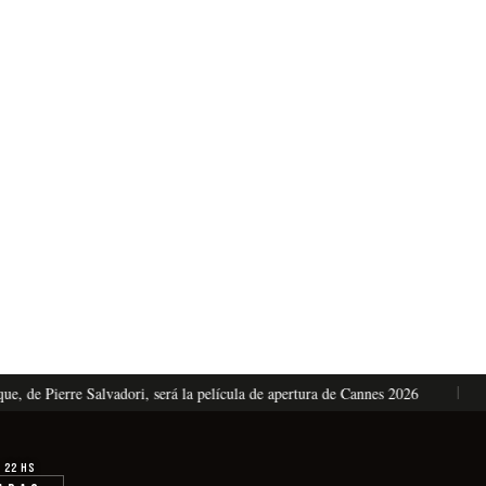
e Pierre Salvadori, será la película de apertura de Cannes 2026
El 
· 22 hs