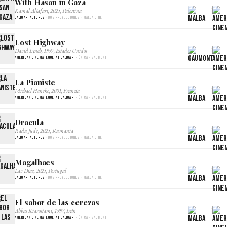
With Hasan in Gaza
×
Kamal Aljafari, 2025, Palestina
Caligari Autores
· Dos proyecciones · Malba Cine
Lost Highway
×
David Lynch, 1997, Estados Unidos
American Cinemateque at Caligari
· Única · Gaumont
La Pianiste
×
Michael Haneke, 2001, Francia
American Cinemateque at Caligari
· Única · Gaumont
Dracula
×
Radu Jude, 2025, Rumania
Caligari Autores
· Dos proyecciones · Malba Cine
Magalhaes
×
Lav Diaz, 2025, Portugal
Caligari Autores
· Dos proyecciones · Malba Cine
El sabor de las cerezas
×
Abbas Kiarostami, 1997, Irán
American Cinemateque at Caligari
· Única · Gaumont