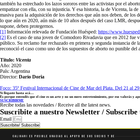
también ha estrechado los lazos sororos entre las activistas por el abo
empatizar con ella, con su injusticia. Y esa historia, la de Vicenta, l
masiva para la adquisición de los derechos que aún nos deben, de los d
lo que aún en 2020, aún más de 10 años después del caso LMR, despué
supone, deben protegernos.
[1]
Información relevada de Fundación Huésped:
https://www.huesped.
[2]
Es el caso de una joven de Comodoro Rivadavia que en 2012 fue viola
público. Su reclamo fue rechazado en primera y segunda instancia de la
reconoció el caso como uno de los supuestos de aborto no punible del ar
Titulo:
Vicenta
Año: 2020
País: Argentina
Director:
Darío Doria
Foco: 35º Festival Internacional de Cine de Mar del Plata. Del 21 al 2
Si llegaste hasta acá…
Es porque entendés que el cine es un arte y no un mero entretenimiento, por eso valorás y a
SUSCRIBIRME
Recibe todas las novedades / Receive all the latest news.
Suscribite a nuestro Newsletter / Subscribe 
Email
Suscribite/ Subscribe
Caligari es posible gracias al apoyo de sus socios y de