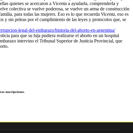
n ellas quienes se acercaron a Vicenta a ayudarla, comprenderla y
vuelve colectiva se vuelve poderosa, se vuelve un arma de construcción
amilia, para todas las mujeres. Eso es lo que recuerda
Vicenta
, eso es
ulos y sin peleas por el cumplimiento de las leyes y protocolos que, se
rrupcion-legal-del-embarazo/historia-del-aborto-en-argentina/
cia para que su hija pudiera realizarse el aborto en un hospital
barazo intervino el Tribunal Superior de Justicia Provincial, que
orto.
ras suscripciones.