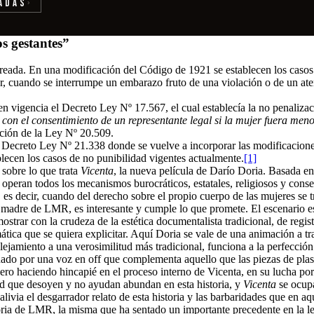
adas
›
s gestantes”
jetreada. En una modificación del Código de 1921 se establecen los caso
mujer, cuando se interrumpe un embarazo fruto de una violación o de un a
n vigencia el Decreto Ley Nº 17.567, el cual establecía la no penalizació
y con el consentimiento de un representante legal si la mujer fuera men
nción de la Ley Nº 20.509.
a el Decreto Ley Nº 21.338 donde se vuelve a incorporar las modificaci
lecen los casos de no punibilidad vigentes actualmente.
[1]
 sobre lo que trata
Vicenta
, la nueva película de Darío Doria. Basada e
le operan todos los mecanismos burocráticos, estatales, religiosos y cons
es decir, cuando del derecho sobre el propio cuerpo de las mujeres se trat
a madre de LMR, es interesante y cumple lo que promete. El escenario es 
ostrar con la crudeza de la estética documentalista tradicional, de regis
ática que se quiera explicitar. Aquí Doria se vale de una animación a tr
alejamiento a una verosimilitud más tradicional, funciona a la perfección
añado por una voz en off que complementa aquello que las piezas de pla
pero haciendo hincapié en el proceso interno de Vicenta, en su lucha por
dad que desoyen y no ayudan abundan en esta historia, y
Vicenta
se ocupa
alivia el desgarrador relato de esta historia y las barbaridades que en 
toria de LMR, la misma que ha sentado un importante precedente en la le