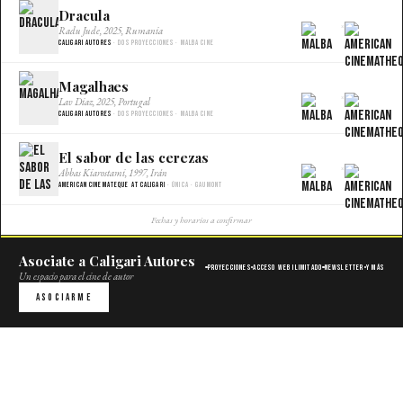
Dracula
×
Radu Jude, 2025, Rumania
Caligari Autores
· Dos proyecciones · Malba Cine
Magalhaes
×
Lav Diaz, 2025, Portugal
Caligari Autores
· Dos proyecciones · Malba Cine
El sabor de las cerezas
×
Abbas Kiarostami, 1997, Irán
American Cinemateque at Caligari
· Única · Gaumont
Fechas y horarios a confirmar
Asociate a Caligari Autores
Proyecciones
Acceso web ilimitado
Newsletter
Y más
Un espacio para el cine de autor
Asociarme