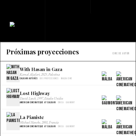
Próximas proyecciones
Cine de autor
With Hasan in Gaza
×
Kamal Aljafari, 2025, Palestina
Caligari Autores
· Dos proyecciones · Malba Cine
Lost Highway
×
David Lynch, 1997, Estados Unidos
American Cinemateque at Caligari
· Única · Gaumont
La Pianiste
×
Michael Haneke, 2001, Francia
American Cinemateque at Caligari
· Única · Gaumont