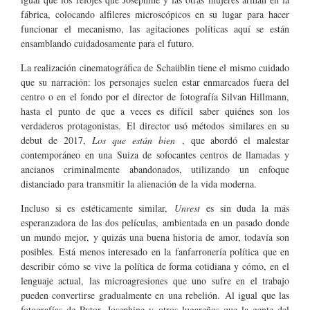
fábrica, colocando alfileres microscópicos en su lugar para hacer
funcionar el mecanismo, las agitaciones políticas aquí se están
ensamblando cuidadosamente para el futuro.
La realización cinematográfica de Schaüblin tiene el mismo cuidado
que su narración: los personajes suelen estar enmarcados fuera del
centro o en el fondo por el director de fotografía Silvan Hillmann,
hasta el punto de que a veces es difícil saber quiénes son los
verdaderos protagonistas. El director usó métodos similares en su
debut de 2017,
Los que están bien
, que abordó el malestar
contemporáneo en una Suiza de sofocantes centros de llamadas y
ancianos criminalmente abandonados, utilizando un enfoque
distanciado para transmitir la alienación de la vida moderna.
Incluso si es estéticamente similar,
Unrest
es sin duda la más
esperanzadora de las dos películas, ambientada en un pasado donde
un mundo mejor, y quizás una buena historia de amor, todavía son
posibles. Está menos interesado en la fanfarronería política que en
describir cómo se vive la política de forma cotidiana y cómo, en el
lenguaje actual, las microagresiones que uno sufre en el trabajo
pueden convertirse gradualmente en una rebelión. Al igual que las
fotografías de Pytor, Josephine y otros lugareños que la gente del