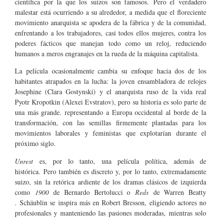
científica por la que los suizos son famosos. Pero el verdadero
malestar está ocurriendo a su alrededor, a medida que el floreciente
movimiento anarquista se apodera de la fábrica y de la comunidad,
enfrentando a los trabajadores, casi todos ellos mujeres, contra los
poderes fácticos que manejan todo como un reloj, reduciendo
humanos a meros engranajes en la rueda de la máquina capitalista.
La película ocasionalmente cambia su enfoque hacia dos de los
habitantes atrapados en la lucha: la joven ensambladora de relojes
Josephine (Clara Gostynski) y el anarquista ruso de la vida real
Pyotr Kropotkin (Alexei Evstratov), ​​pero su historia es solo parte de
una más grande. representando a Europa occidental al borde de la
transformación, con las semillas firmemente plantadas para los
movimientos laborales y feministas que explotarían durante el
próximo siglo.
Unrest
es, por lo tanto, una película política, además de
histórica. Pero también es discreto y, por lo tanto, extremadamente
suizo, sin la retórica ardiente de los dramas clásicos de izquierda
como
1900
de Bernardo Bertolucci o
Reds
de Warren Beatty
. Schäublin se inspira más en Robert Bresson, eligiendo actores no
profesionales y manteniendo las pasiones moderadas, mientras solo