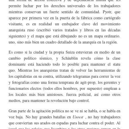
permite luchar por los derechos universales de los trabajadores
mientras conservan un fuerte sentido de comunidad. Pyotr, que
aparece por primera vez en la puerta de la fábrica como cartógrafo
visitante, es en realidad un embajador clave del movimiento
anarquista ruso (escribió varios tratados y libros en las décadas
siguientes) y el mapa que está dibujando no es un mapa ordinario.
uno, sino más bien un cuadro detallado de la anarquía en la región.
Es como si la ciudad y la propia Suiza estuvieran en medio de un
cambio político sísmico, y Schäublin revela cómo la clase
dominante está haciendo todo lo posible para mantener el statu
quo. Mientras los anarquistas tratan de volver las herramientas de
los capitalistas en su contra, utilizando telegramas para correr la voz
y fotografías como una forma temprana de agit-prop, los gerentes y
funcionarios electos (todos ellos hombres, por supuesto) emplean a
los locales más bien amistosos. fuerza policial, así como otros
medios, para mantener la revolución bajo control.
Gran parte de la agitación política no se ve ni se habla, o se habla en
voz baja. No hay grandes batallas en
Unrest
, no hay trabajadores
que conviertan sus arados en espadas para luchar contra el poder. Al
igual que los relojes que Josephine y las otras mujeres arman en la