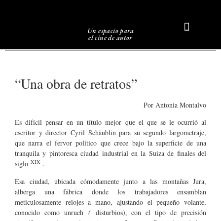
Un espacio para
el cine de autor
Sobre Caligari
“Una obra de retratos”
Por Antonia Montalvo
Es difícil pensar en un título mejor que el que se le ocurrió al
escritor y director Cyril Schäublin para su segundo largometraje,
que narra el fervor político que crece bajo la superficie de una
tranquila y pintoresca ciudad industrial en la Suiza de finales del
XIX
siglo
.
Esa ciudad, ubicada cómodamente junto a las montañas Jura,
alberga una fábrica donde los trabajadores ensamblan
meticulosamente relojes a mano, ajustando el pequeño volante,
conocido como unrueh
(
disturbios), con el tipo de precisión