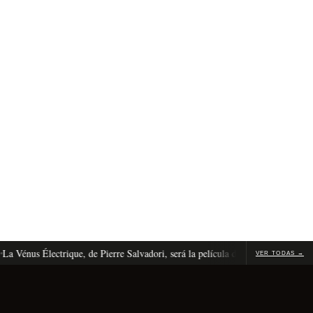
énus Électrique, de Pierre Salvadori, será la película de apertura de Cannes 2
VER TODAS →