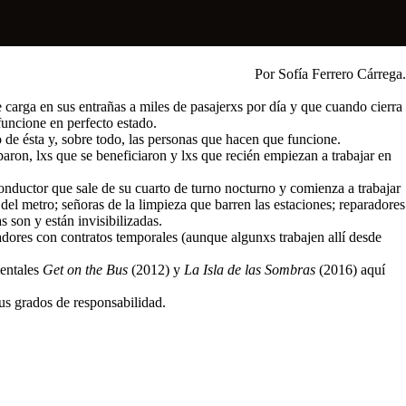
Por Sofía Ferrero Cárrega.
e carga en sus entrañas a miles de pasajerxs por día y que cuando cierra
funcione en perfecto estado.
o de ésta y, sobre todo, las personas que hacen que funcione.
paron, lxs que se beneficiaron y lxs que recién empiezan a trabajar en
conductor que sale de su cuarto de turno nocturno y comienza a trabajar
del metro; señoras de la limpieza que barren las estaciones; reparadores
 son y están invisibilizadas.
adores con contratos temporales (aunque algunxs trabajen allí desde
mentales
Get on the Bus
(2012) y
La Isla de las Sombras
(2016) aquí
sus grados de responsabilidad.