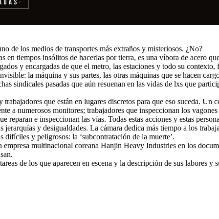
adas
›
uno de los medios de transportes más extraños y misteriosos. ¿No?
s en tiempos insólitos de hacerlas por tierra, es una víbora de acero qu
rgados y encargadas de que el metro, las estaciones y todo su contexto, 
nvisible: la máquina y sus partes, las otras máquinas que se hacen carg
uchas sindicales pasadas que aún resuenan en las vidas de lxs que partici
ay trabajadores que están en lugares discretos para que eso suceda. Un 
frente a numerosos monitores; trabajadores que inspeccionan los vagones 
e reparan e inspeccionan las vías. Todas estas acciones y estas personas
s jerarquías y desigualdades. La cámara dedica más tiempo a los trabaj
 difíciles y peligrosos: la ‘subcontratación de la muerte’.
la empresa multinacional coreana Hanjin Heavy Industries en los docu
usan.
 tareas de los que aparecen en escena y la descripción de sus labores y 