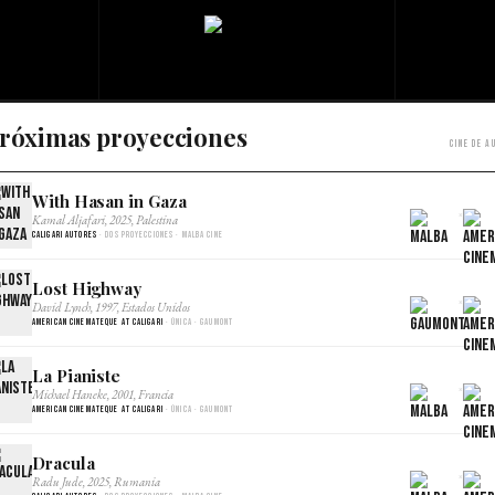
róximas proyecciones
Cine de a
With Hasan in Gaza
×
Kamal Aljafari, 2025, Palestina
Caligari Autores
· Dos proyecciones · Malba Cine
Lost Highway
×
David Lynch, 1997, Estados Unidos
American Cinemateque at Caligari
· Única · Gaumont
La Pianiste
×
Michael Haneke, 2001, Francia
American Cinemateque at Caligari
· Única · Gaumont
Dracula
×
Radu Jude, 2025, Rumania