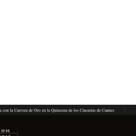
n la Carroza de Oro en la Quincena de los Cineastas de Cannes
La V
· 22 hs