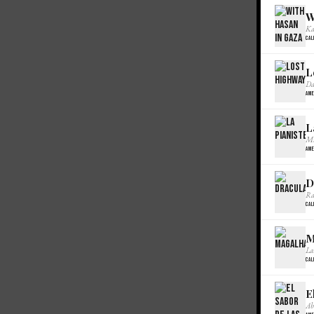
W
Ka
Cal
L
Da
Ame
L
Mi
Ame
D
Ra
Cal
M
La
Cal
E
Ab