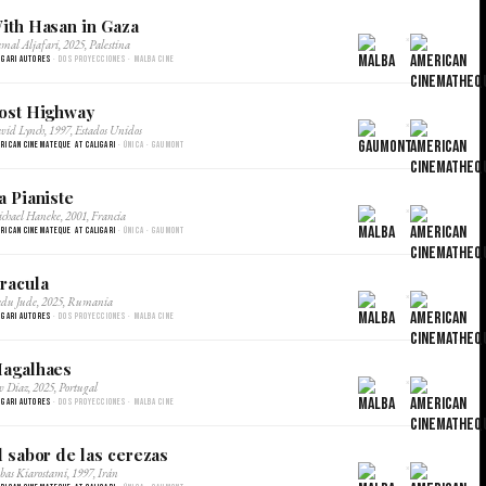
ith Hasan in Gaza
×
mal Aljafari, 2025, Palestina
igari Autores
· Dos proyecciones · Malba Cine
ost Highway
×
vid Lynch, 1997, Estados Unidos
rican Cinemateque at Caligari
· Única · Gaumont
a Pianiste
×
chael Haneke, 2001, Francia
rican Cinemateque at Caligari
· Única · Gaumont
racula
×
du Jude, 2025, Rumania
igari Autores
· Dos proyecciones · Malba Cine
agalhaes
×
v Diaz, 2025, Portugal
igari Autores
· Dos proyecciones · Malba Cine
l sabor de las cerezas
×
bas Kiarostami, 1997, Irán