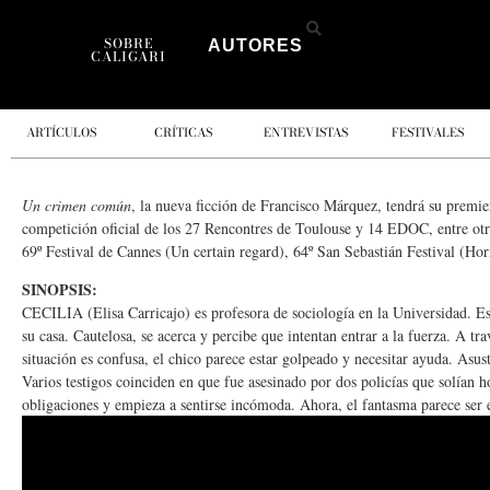
SOBRE
AUTORES
CALIGARI
ARTÍCULOS
CRÍTICAS
ENTREVISTAS
FESTIVALES
Un crimen común
, la nueva ficción de Francisco Márquez, tendrá su premi
competición oficial de los 27 Rencontres de Toulouse y 14 EDOC, entre otro
69º Festival de Cannes (Un certain regard), 64º San Sebastián Festival (Ho
SINOPSIS:
CECILIA (Elisa Carricajo) es profesora de sociología en la Universidad. Es
su casa. Cautelosa, se acerca y percibe que intentan entrar a la fuerza. 
situación es confusa, el chico parece estar golpeado y necesitar ayuda. Asus
Varios testigos coinciden en que fue asesinado por dos policías que solían ho
obligaciones y empieza a sentirse incómoda. Ahora, el fantasma parece ser e