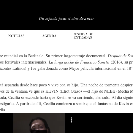
Un espacio para el cine de autor
RESERVA DE
NOTICIAS
AGENDA
ENTRADAS
ere mundial en la Berlinale. Su primer largometraje documental,
Después de Sa
s festivales internacionales.
La larga noche de Francisco Sanctis
(2016), su pri
rizontes Latinos) y fue galardonada como Mejor película internacional en el 1
tá separada desde hace poco y vive con su hijo. Una noche de tormenta despiert
A través de la ventana ve que es KEVIN (Eliot Otazo) —el hijo de NEBE (Mecha
tada, Cecilia se esconde hasta que Kevin se va corriendo, aterrado. Al día siguie
stigarlo. A partir de allí, Cecilia comienza a sentir que el fantasma de Kevin e
lla.