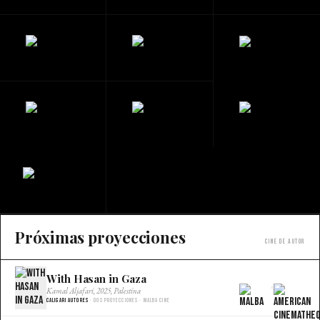
Próximas proyecciones
Cine de autor
With Hasan in Gaza
×
Kamal Aljafari, 2025, Palestina
Caligari Autores
· Dos proyecciones · Malba Cine