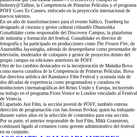
Industry@Tallinn, la Competencia de Primeras Películas y el programa
PÖFF Goes To Cannes, enfocado en la proyección internacional de
nuevos talentos.
En un año de transformaciones para el evento báltico, Tramberg ha
designado al cineasta y gestor cultural ceilandés Dhanushka
Gunathilake como responsable del Discovery Campus, la plataforma
de industria y formación del festival. Gunathilake es director de
fotografía y ha participado en producciones como
The Frozen Fire
, de
Anuruddha Jayasingha, además de desempeñarse como presentador de
televisión, moderador de coloquios y gestor de proyectos dentro del
propio campus en ediciones anteriores de PÖFF.
Otro de los cambios destacados es la incorporación de Malaika Bova
como nueva curadora de la Competencia de Primeras Películas. Bova
fue directora artística del Raindance Film Festival y acumula más de
dos décadas de experiencia como programadora y curadora en
instituciones cinematográficas del Reino Unido y Europa, incluyendo
su trabajo en el programa From Venice to London vinculado al Festival
de Venecia.
El apartado Just Film, la sección juvenil de PÖFF, también estrena
dirección de programación con Jan-Joonas Pevkur, quien ha trabajado
durante varios años en la selección de contenidos para esta sección.
Por su parte, el anterior responsable de Just Film, Mikk Granstrom,
continuará ligado al certamen como gerente administrativo del festival
en su conjunto.