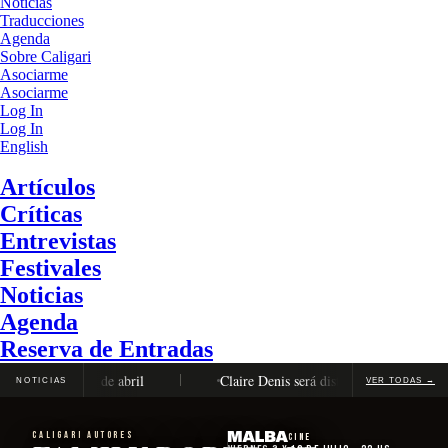
Noticias
Traducciones
Agenda
Sobre Caligari
Asociarme
Asociarme
Log In
Log In
English
Artículos
Críticas
Entrevistas
Festivales
Noticias
Agenda
Reserva de Entradas
, del 15 al 26 de abril
Claire Denis será distinguida con la Carro
NOTICIAS
VER TODAS →
CALIGARI AUTORES
Cine