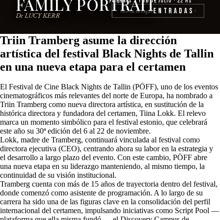
FAMILY PORTRAIT
Viernes 3 y 10 de julio · 22 hs
Entradas
reserva tu lugar
›
De LUCY KERR
Triin Tramberg asume la dirección
artística del festival Black Nights de Tallin
en una nueva etapa para el certamen
El Festival de Cine Black Nights de Tallin (PÖFF), uno de los eventos
cinematográficos más relevantes del norte de Europa, ha nombrado a
Triin Tramberg como nueva directora artística, en sustitución de la
histórica directora y fundadora del certamen, Tiina Lokk. El relevo
marca un momento simbólico para el festival estonio, que celebrará
este año su 30ª edición del 6 al 22 de noviembre.
Lokk, madre de Tramberg, continuará vinculada al festival como
directora ejecutiva (CEO), centrando ahora su labor en la estrategia y
el desarrollo a largo plazo del evento. Con este cambio, PÖFF abre
una nueva etapa en su liderazgo manteniendo, al mismo tiempo, la
continuidad de su visión institucional.
Tramberg cuenta con más de 15 años de trayectoria dentro del festival,
donde comenzó como asistente de programación. A lo largo de su
carrera ha sido una de las figuras clave en la consolidación del perfil
internacional del certamen, impulsando iniciativas como Script Pool —
plataforma que ella misma fundó—, el Discovery Campus de