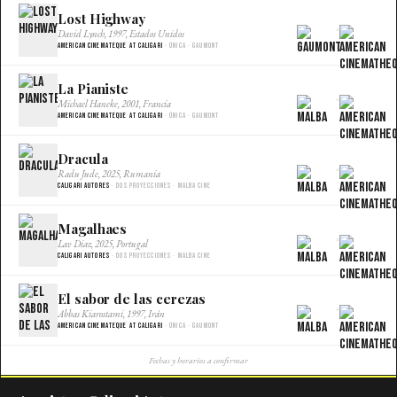
Lost Highway
×
David Lynch, 1997, Estados Unidos
American Cinemateque at Caligari
· Única · Gaumont
La Pianiste
×
Michael Haneke, 2001, Francia
American Cinemateque at Caligari
· Única · Gaumont
Dracula
×
Radu Jude, 2025, Rumania
Caligari Autores
· Dos proyecciones · Malba Cine
Magalhaes
×
Lav Diaz, 2025, Portugal
Caligari Autores
· Dos proyecciones · Malba Cine
El sabor de las cerezas
×
Abbas Kiarostami, 1997, Irán
American Cinemateque at Caligari
· Única · Gaumont
Fechas y horarios a confirmar