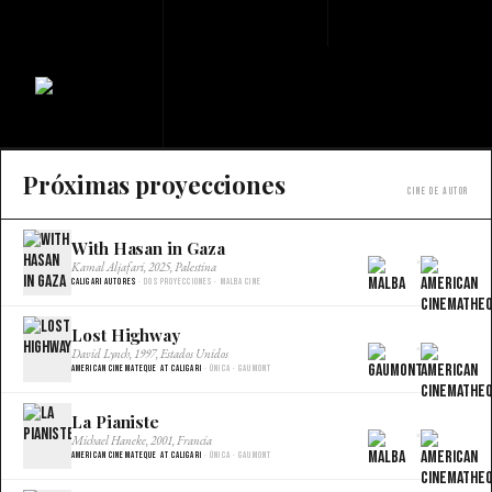
Próximas proyecciones
Cine de autor
With Hasan in Gaza
×
Kamal Aljafari, 2025, Palestina
Caligari Autores
· Dos proyecciones · Malba Cine
Lost Highway
×
David Lynch, 1997, Estados Unidos
American Cinemateque at Caligari
· Única · Gaumont
La Pianiste
×
Michael Haneke, 2001, Francia
American Cinemateque at Caligari
· Única · Gaumont