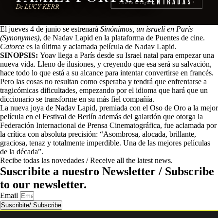
Entradas
reserva tu lugar
›
De LUCY KERR
El jueves 4 de junio se estrenará
Sinónimos, un israelí en París
(Synonymes)
, de Nadav Lapid en la plataforma de Puentes de cine.
Catorce
es la última y aclamada película de Nadav Lapid
.
SINOPSIS:
Yoav llega a París desde su Israel natal para empezar una
nueva vida. Lleno de ilusiones, y creyendo que esa será su salvación,
hace todo lo que está a su alcance para intentar convertirse en francés.
Pero las cosas no resultan como esperaba y tendrá que enfrentarse a
tragicómicas dificultades, empezando por el idioma que hará que un
diccionario se transforme en su más fiel compañía.
La nueva joya de Nadav Lapid, premiada con el Oso de Oro a la mejor
película en el Festival de Berlín además del galardón que otorga la
Federación Internacional de Prensa Cinematográfica, fue aclamada por
la crítica con absoluta precisión: “Asombrosa, alocada, brillante,
graciosa, tenaz y totalmente imperdible. Una de las mejores películas
de la década”.
Recibe todas las novedades / Receive all the latest news.
Suscribite a nuestro Newsletter / Subscribe
to our newsletter.
Email
Suscribite/ Subscribe