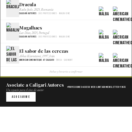
Dracula
×
Radu Jude, 2025, Rumania
Caligari Autores
· Dos proyecciones · Malba Cine
Magalhaes
×
Lav Diaz, 2025, Portugal
Caligari Autores
· Dos proyecciones · Malba Cine
El sabor de las cerezas
×
Abbas Kiarostami, 1997, Irán
American Cinemateque at Caligari
· Única · Gaumont
Fechas y horarios a confirmar
Asociate a Caligari Autores
Proyecciones
Acceso web ilimitado
Newsletter
Y más
Un espacio para el cine de autor
Asociarme