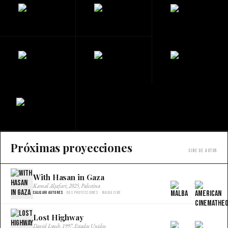
Próximas proyecciones
Cine de autor
With Hasan in Gaza
×
Kamal Aljafari, 2025, Palestina
Caligari Autores
· Dos proyecciones · Malba Cine
Lost Highway
×
David Lynch, 1997, Estados Unidos