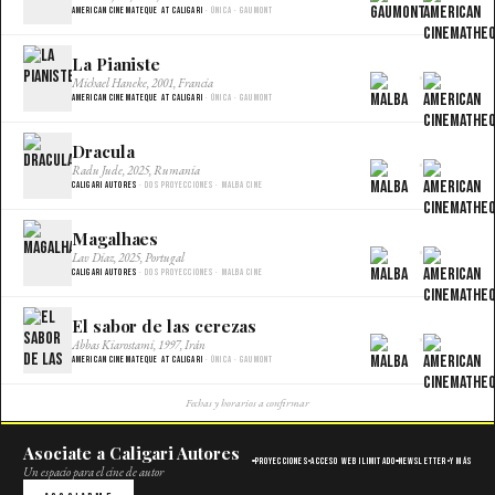
American Cinemateque at Caligari
· Única · Gaumont
La Pianiste
×
Michael Haneke, 2001, Francia
American Cinemateque at Caligari
· Única · Gaumont
Dracula
×
Radu Jude, 2025, Rumania
Caligari Autores
· Dos proyecciones · Malba Cine
Magalhaes
×
Lav Diaz, 2025, Portugal
Caligari Autores
· Dos proyecciones · Malba Cine
El sabor de las cerezas
×
Abbas Kiarostami, 1997, Irán
American Cinemateque at Caligari
· Única · Gaumont
Fechas y horarios a confirmar
Asociate a Caligari Autores
Proyecciones
Acceso web ilimitado
Newsletter
Y más
Un espacio para el cine de autor