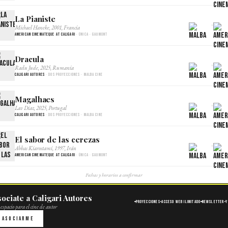
La Pianiste
×
Michael Haneke, 2001, Francia
American Cinemateque at Caligari
· Única · Gaumont
Dracula
×
Radu Jude, 2025, Rumania
Caligari Autores
· Dos proyecciones · Malba Cine
Magalhaes
×
Lav Diaz, 2025, Portugal
Caligari Autores
· Dos proyecciones · Malba Cine
El sabor de las cerezas
×
Abbas Kiarostami, 1997, Irán
American Cinemateque at Caligari
· Única · Gaumont
Fechas y horarios a confirmar
ociate a Caligari Autores
Proyecciones
Acceso web ilimitado
Newsletter
Y
espacio para el cine de autor
Asociarme