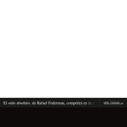
 oído absoluto, de Rafael Federman, competirá en la competencia internacional
VER TODAS →