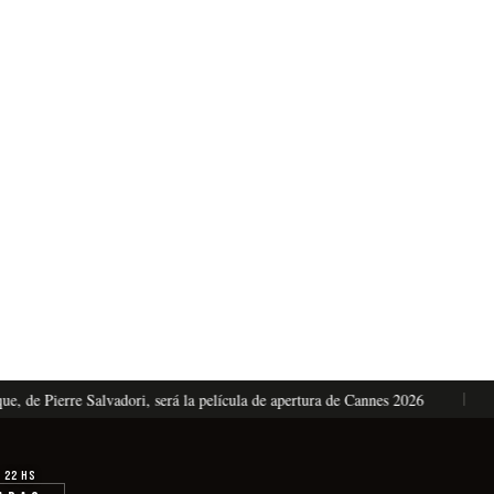
de Pierre Salvadori, será la película de apertura de Cannes 2026
El
· 22 hs