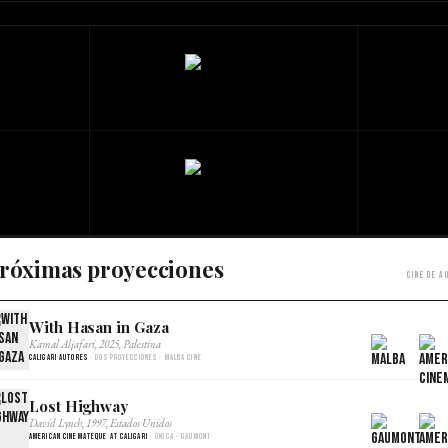
róximas proyecciones
Cine de a
With Hasan in Gaza
×
Kamal Aljafari, 2025, Palestina
Caligari Autores
· Dos proyecciones · Malba Cine
Lost Highway
×
David Lynch, 1997, Estados Unidos
American Cinemateque at Caligari
· Única · Gaumont