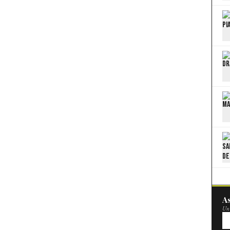
As
Un 