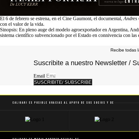
Entr
reserva tu lugar
De LUCY KERR
El 6 de febrero se estrena, en el Cine Gaumont, el documental,
Andres 
con el valor de la vida.
Sinopsis: En pleno auge del modelo agroexportador en Argentina, André
sistema científico subvencionado por el Estado en connivencia con las e
Recibe todas l
Suscribite a nuestro Newsletter / S
Email
SUSCRIBITE/ SUBSCRIBE
Caligari es posible gracias al apoyo de sus socios y de