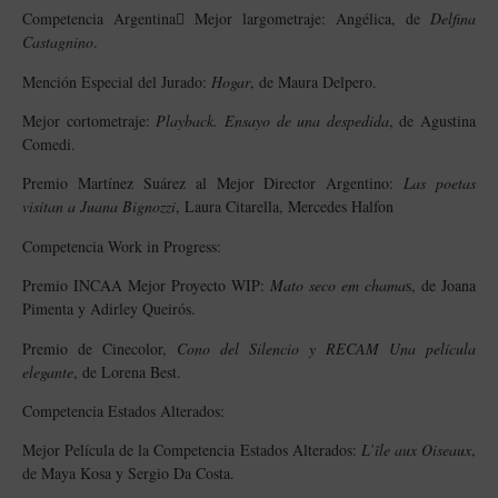
Competencia Argentina Mejor largometraje: Angélica, de
Delfina
Castagnino
.
Mención Especial del Jurado:
Hogar
, de Maura Delpero.
Mejor cortometraje:
Playback. Ensayo de una despedida
, de Agustina
Comedi.
Premio Martínez Suárez al Mejor Director Argentino:
Las poetas
visitan a Juana Bignozzi
, Laura Citarella, Mercedes Halfon
Competencia Work in Progress:
Premio INCAA Mejor Proyecto WIP:
Mato seco em chama
s, de Joana
Pimenta y Adirley Queirós.
Premio de Cinecolor,
Cono del Silencio y RECAM Una película
elegante
, de Lorena Best.
Competencia Estados Alterados:
Mejor Película de la Competencia Estados Alterados:
L’île aux Oiseaux
,
de Maya Kosa y Sergio Da Costa.