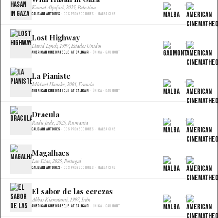
×
Kamal Aljafari, 2025, Palestina
Caligari Autores
· Dos proyecciones · Malba Cine
Lost Highway
×
David Lynch, 1997, Estados Unidos
American Cinemateque at Caligari
· Única · Gaumont
La Pianiste
×
Michael Haneke, 2001, Francia
American Cinemateque at Caligari
· Única · Gaumont
Dracula
×
Radu Jude, 2025, Rumania
Caligari Autores
· Dos proyecciones · Malba Cine
Magalhaes
×
Lav Diaz, 2025, Portugal
Caligari Autores
· Dos proyecciones · Malba Cine
El sabor de las cerezas
×
Abbas Kiarostami, 1997, Irán
American Cinemateque at Caligari
· Única · Gaumont