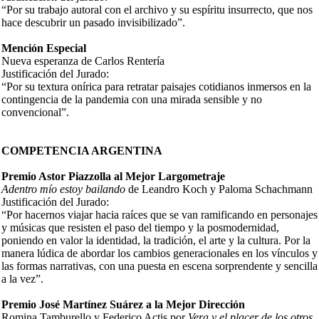
“Por su trabajo autoral con el archivo y su espíritu insurrecto, que nos
hace descubrir un pasado invisibilizado”.
Mención Especial
Nueva esperanza de Carlos Rentería
Justificación del Jurado:
“Por su textura onírica para retratar paisajes cotidianos inmersos en la
contingencia de la pandemia con una mirada sensible y no
convencional”.
COMPETENCIA ARGENTINA
Premio Astor Piazzolla al Mejor Largometraje
Adentro mío estoy bailando
de Leandro Koch y Paloma Schachmann
Justificación del Jurado:
“Por hacernos viajar hacia raíces que se van ramificando en personajes
y músicas que resisten el paso del tiempo y la posmodernidad,
poniendo en valor la identidad, la tradición, el arte y la cultura. Por la
manera lúdica de abordar los cambios generacionales en los vínculos y
las formas narrativas, con una puesta en escena sorprendente y sencilla
a la vez”.
Premio José Martínez Suárez a la Mejor Dirección
Romina Tamburello y Federico Actis por
Vera y el placer de los otros