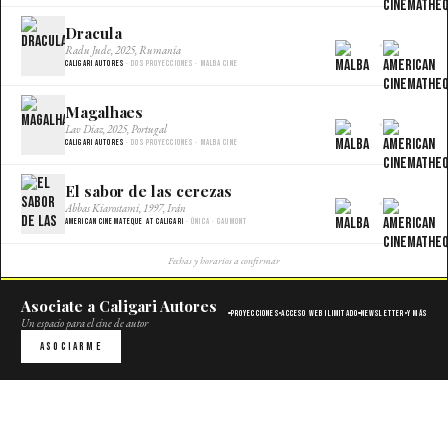
Dracula
×
Radu Jude, 2025, Rumania
Caligari Autores
· Dos proyecciones · Malba Cine
Magalhaes
×
Lav Diaz, 2025, Portugal
Caligari Autores
· Dos proyecciones · Malba Cine
El sabor de las cerezas
×
Abbas Kiarostami, 1997, Irán
American Cinemateque at Caligari
· Única · Gaumont
Fechas y horarios a confirmar
Asociate a Caligari Autores
Proyecciones
Acceso web ilimitado
Newsletter
Y más
Un espacio para el cine de autor
Asociarme