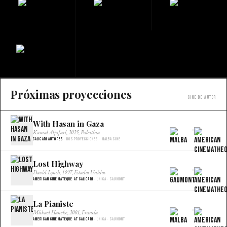
Próximas proyecciones
Cine de autor
With Hasan in Gaza
×
Kamal Aljafari, 2025, Palestina
Caligari Autores
· Dos proyecciones · Malba Cine
Lost Highway
×
David Lynch, 1997, Estados Unidos
American Cinemateque at Caligari
· Única · Gaumont
La Pianiste
×
Michael Haneke, 2001, Francia
American Cinemateque at Caligari
· Única · Gaumont