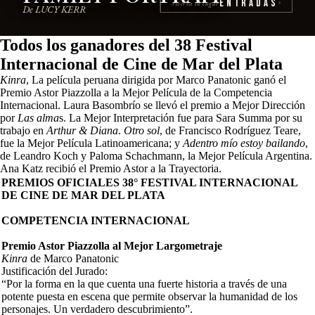
Entradas
reserva tu lugar
›
De LUCY KERR
Todos los ganadores del 38 Festival
Internacional de Cine de Mar del Plata
Kinra
, La película peruana dirigida por Marco Panatonic ganó el
Premio Astor Piazzolla a la Mejor Película de la Competencia
Internacional. Laura Basombrío se llevó el premio a Mejor Dirección
por
Las alma
s. La Mejor Interpretación fue para Sara Summa por su
trabajo en
Arthur & Diana
.
Otro sol
, de Francisco Rodríguez Teare,
fue la Mejor Película Latinoamericana; y
Adentro mío estoy bailando
,
de Leandro Koch y Paloma Schachmann, la Mejor Película Argentina.
Ana Katz recibió el Premio Astor a la Trayectoria.
PREMIOS OFICIALES 38° FESTIVAL INTERNACIONAL
DE CINE DE MAR DEL PLATA
COMPETENCIA INTERNACIONAL
Premio Astor Piazzolla al Mejor Largometraje
Kinra
de Marco Panatonic
Justificación del Jurado:
“Por la forma en la que cuenta una fuerte historia a través de una
potente puesta en escena que permite observar la humanidad de los
personajes. Un verdadero descubrimiento”.