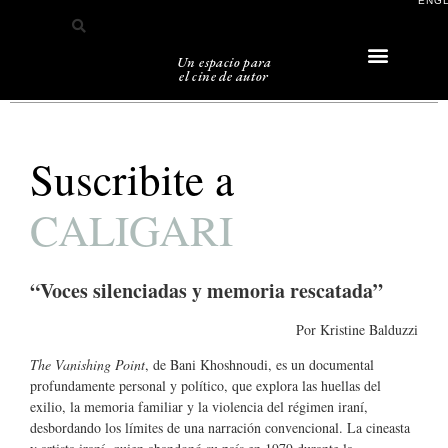
ENG
Un espacio para
el cine de autor
Sobre Caligari
Suscribite a
CALIGARI
“Voces silenciadas y memoria rescatada”
Por Kristine Balduzzi
The Vanishing Point
, de Bani Khoshnoudi, es un documental
profundamente personal y político, que explora las huellas del
exilio, la memoria familiar y la violencia del régimen iraní,
desbordando los límites de una narración convencional. La cineasta