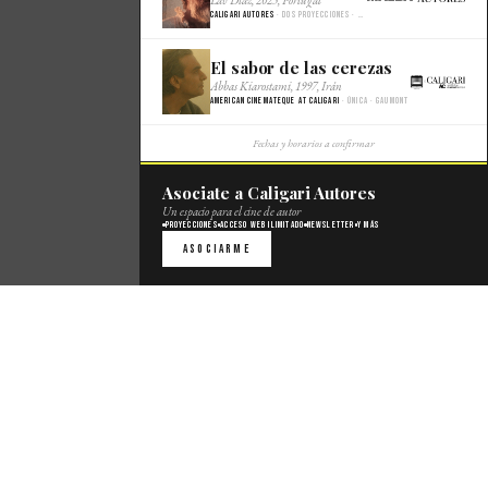
Caligari Autores
· Dos proyecciones · Malba Cine
El sabor de las cerezas
×
Abbas Kiarostami, 1997, Irán
American Cinemateque at Caligari
· Única · Gaumont
Fechas y horarios a confirmar
Asociate a Caligari Autores
Un espacio para el cine de autor
Proyecciones
Acceso web ilimitado
Newsletter
Y más
Asociarme