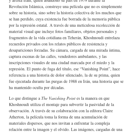
y artista iraní, quien abandonó su país en 1979 durante la
Revolución Islámica, construye una película que no es simplemente
sobre su historia, sino sobre la historia colectiva de los muchos que
se han perdido, cuya existencia fue borrada de la memoria pública
por la represión estatal. A través de una meticulosa recolección de
material visual que incluye fotos familiares, objetos personales y
fragmentos de la vida cotidiana en Teherán, Khoshnoudi entrelaza
recuerdos privados con los relatos públicos de resistencia y
desapariciones forzadas. Su cámara, cargada de una mirada íntima,
captura escenas de las calles, vendedores ambulantes, y las
inscripciones visuales de una ciudad marcada por el miedo y la
represión. El punto de fuga del título, ese “Vanishing Point”, hace
referencia a una historia de dolor silenciado, la de su prima, quien
fue ejecutada durante las purgas de 1988 en Irán, una historia que se
ha mantenido oculta por décadas.
Lo que distingue a
The Vanishing Point
es la manera en que
Khoshnoudi utiliza el montaje para subvertir la pasividad de la
observación. A través de su colaboración con la editora Claire
Atherton, la película toma la forma de una acumulación de
materiales dispersos, que nos invitan a enfrentar la compleja
relación entre la imagen y el olvido. Las imágenes, cargadas de una