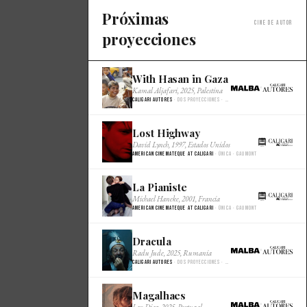
Próximas
Cine de autor
proyecciones
With Hasan in Gaza
×
Kamal Aljafari, 2025, Palestina
Caligari Autores
· Dos proyecciones · Malba Cine
Lost Highway
×
David Lynch, 1997, Estados Unidos
American Cinemateque at Caligari
· Única · Gaumont
La Pianiste
×
Michael Haneke, 2001, Francia
American Cinemateque at Caligari
· Única · Gaumont
Dracula
×
Radu Jude, 2025, Rumania
Caligari Autores
· Dos proyecciones · Malba Cine
Magalhaes
×
Lav Diaz, 2025, Portugal