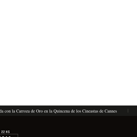
on la Carroza de Oro en la Quincena de los Cineastas de Cannes
La
· 22 hs