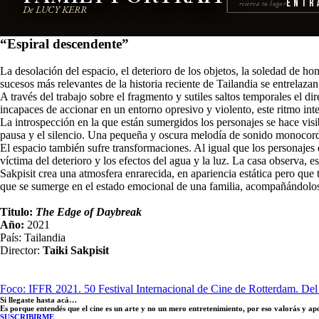
Entr
reserva tu lugar
De LUCY KERR
“Espiral descendente”
La desolación del espacio, el deterioro de los objetos, la soledad de
sucesos más relevantes de la historia reciente de Tailandia se entrelazan
A través del trabajo sobre el fragmento y sutiles saltos temporales el di
incapaces de accionar en un entorno opresivo y violento, este ritmo int
La introspección en la que están sumergidos los personajes se hace visi
pausa y el silencio. Una pequeña y oscura melodía de sonido monocorde
El espacio también sufre transformaciones. Al igual que los personajes q
víctima del deterioro y los efectos del agua y la luz. La casa observa, e
Sakpisit crea una atmosfera enrarecida, en apariencia estática pero que 
que se sumerge en el estado emocional de una familia, acompañándolos 
Titulo:
The Edge of Daybreak
Año:
2021
País: Tailandia
Director:
Taiki Sakpisit
Foco: IFFR 2021. 50 Festival Internacional de Cine de Rotterdam. Del 
Si llegaste hasta acá…
Es porque entendés que el cine es un arte y no un mero entretenimiento, por eso valorás y a
SUSCRIBIRME