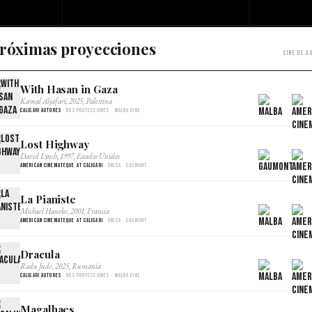
róximas proyecciones
Cine de a
With Hasan in Gaza
×
Kamal Aljafari, 2025, Palestina
Caligari Autores
· Dos proyecciones · Malba Cine
Lost Highway
×
David Lynch, 1997, Estados Unidos
American Cinemateque at Caligari
· Única · Gaumont
La Pianiste
×
Michael Haneke, 2001, Francia
American Cinemateque at Caligari
· Única · Gaumont
Dracula
×
Radu Jude, 2025, Rumania
Caligari Autores
· Dos proyecciones · Malba Cine
Magalhaes