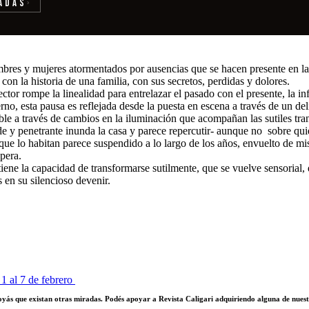
adas
›
 hombres y mujeres atormentados por ausencias que se hacen presente en
 con la historia de una familia, con sus secretos, perdidas y dolores.
rector rompe la linealidad para entrelazar el pasado con el presente, la 
erno, esta pausa es reflejada desde la puesta en escena a través de un d
ble a través de cambios en la iluminación que acompañan las sutiles tra
 y penetrante inunda la casa y parece repercutir- aunque no
sobre qui
ue lo habitan parece suspendido a lo largo de los años, envuelto de miste
spera.
tiene la capacidad de transformarse sutilmente, que se vuelve sensorial,
en su silencioso devenir.
1 al 7 de febrero
poyás que existan otras miradas. Podés apoyar a Revista Caligari adquiriendo alguna de nuest