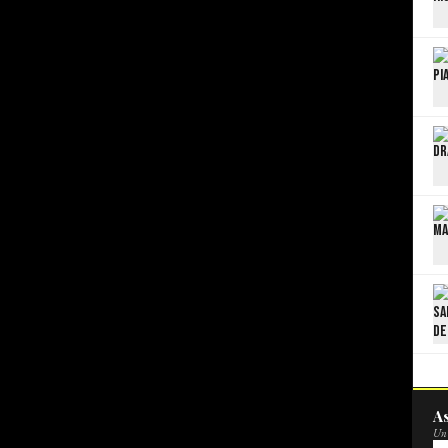
As
Un 