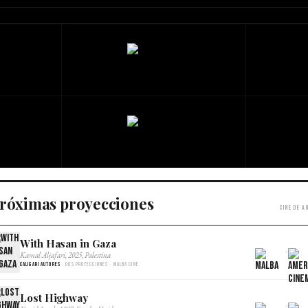
róximas proyecciones
Cine de a
With Hasan in Gaza
×
Kamal Aljafari, 2025, Palestina
Caligari Autores
· Dos proyecciones · Malba Cine
Lost Highway
×