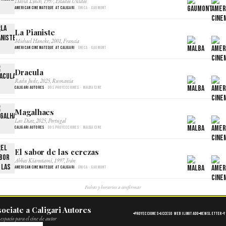
David Lynch, 1997, Estados Unidos
American Cinemateque at Caligari
· Única · Gaumont
La Pianiste
×
Michael Haneke, 2001, Francia
American Cinemateque at Caligari
· Única · Gaumont
Dracula
×
Radu Jude, 2025, Rumania
Caligari Autores
· Dos proyecciones · Malba Cine
Magalhaes
×
Lav Diaz, 2025, Portugal
Caligari Autores
· Dos proyecciones · Malba Cine
El sabor de las cerezas
×
Abbas Kiarostami, 1997, Irán
American Cinemateque at Caligari
· Única · Gaumont
Fechas y horarios a confirmar
ociate a Caligari Autores
Proyecciones
Acceso web ilimitado
Newsletter
Y
espacio para el cine de autor