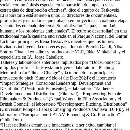
social, con un énfasis especial en la narración de impacto y las
estrategias de distribución efectivas”, dice el equipo de Taskovski.
El laboratorio está abierto a unos 15 directores de documentales,
productores y narradores que trabajen en proyectos en cualquier etapa
y centrados en cualquier tema. Se priorizarán “la paz, la unidad
humana y los problemas ambientales”. El retiro se desarrollará en una
tradicional masía catalana enclavada en el Parque Nacional del Garraf.
La tutora principal es Irena Taskovski, mientras que los tutores
invitados incluyen a la dos veces ganadora del Premio Gaudí, Alba
Sotorra Clua, el ex editor y productor de YLE, Iikka Vehkalahti, y el
especialista en IA, Jorge Caballero.
Talleres y laboratorios anteriores impulsados por #DocsConnect o
dirigidos por Irena Taskovski incluyen el laboratorio “Pitching
Mentorship for Climate Change” y la tutoría de los principales
proyectos de pitch (Sunny Side of the Doc 2024); el laboratorio
“Impact Strategies, Conscious Leadership, Development and
Distribution” (Vestnorsk Filmsenter); el laboratorio “Audience
Development and Distribution” (Filmkraft); “Empowering Female
Filmmakers & Producers” (Nepal Women in Film Association y el
British Council); el laboratorio “Development, Pitching, Distribution”
(Universitat Pompeu Fabra); Emerging Producers (Ji.hlava IDFF); y el
laboratorio “European and LATAM Financing & Co-Production”
(Chile Doc).
“Hacer películas creativas e impactantes, tener éxito, cambiar el