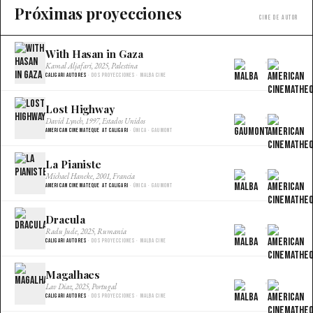
Próximas proyecciones
Cine de autor
With Hasan in Gaza
×
Kamal Aljafari, 2025, Palestina
Caligari Autores
· Dos proyecciones · Malba Cine
Lost Highway
×
David Lynch, 1997, Estados Unidos
American Cinemateque at Caligari
· Única · Gaumont
La Pianiste
×
Michael Haneke, 2001, Francia
American Cinemateque at Caligari
· Única · Gaumont
Dracula
×
Radu Jude, 2025, Rumania
Caligari Autores
· Dos proyecciones · Malba Cine
Magalhaes
×
Lav Diaz, 2025, Portugal
Caligari Autores
· Dos proyecciones · Malba Cine